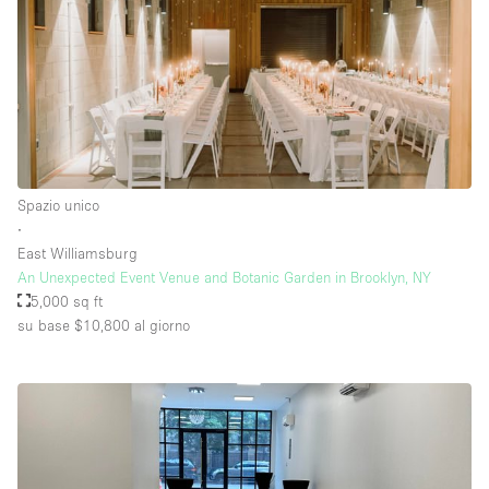
Piano/Accesso
Seminterrato
Piano terra su corte
Piano terra su strada
Spazio unico
∙
Centro commerciale
East Williamsburg
An Unexpected Event Venue and Botanic Garden in Brooklyn, NY
Terrazza
5,000 sq ft
Di sopra
su base $10,800
al giorno
Altro