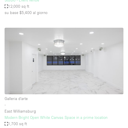
Studio - Event venue
12,000 sq ft
su base $5,400
al giorno
Galleria d'arte
∙
East Williamsburg
Modern Bright Open White Canvas Space in a prime location
1,700 sq ft