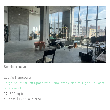
Spazio creativo
∙
East Williamsburg
Large Industrial Loft Space with Unbelievable Natural Light - In Heart
of Bushwick
1,300 sq ft
su base $1,800
al giorno