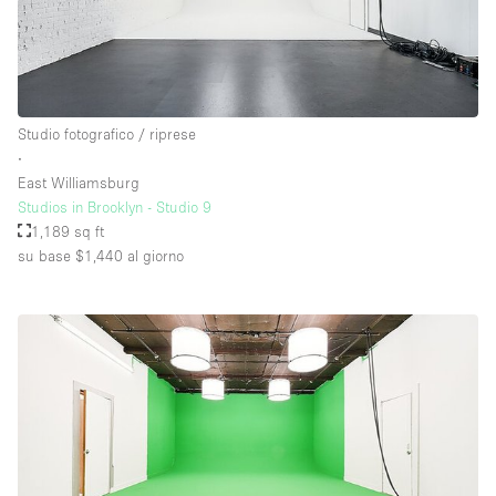
Studio fotografico / riprese
∙
East Williamsburg
Studios in Brooklyn - Studio 9
1,189 sq ft
su base $1,440
al giorno