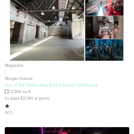
Elettricità
Esposizione di Automobili
Giardino
Illuminazione
Impianto audiovisivo
Industriale
Magazzino
Internet
∙
Morgan Avenue
Licenza per Liquori
Turn of the Century Raw Brick Industrial Warehouse
12,000 sq ft
Livello strada
su base $2,340
al giorno
Luce Diurna
5
(
1
)
Magazzino
Parcheggio privato
Piano terra