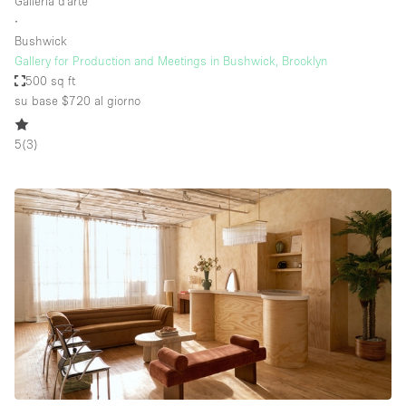
Galleria d'arte
∙
Bushwick
Gallery for Production and Meetings in Bushwick, Brooklyn
500 sq ft
su base $720
al giorno
5
(
3
)