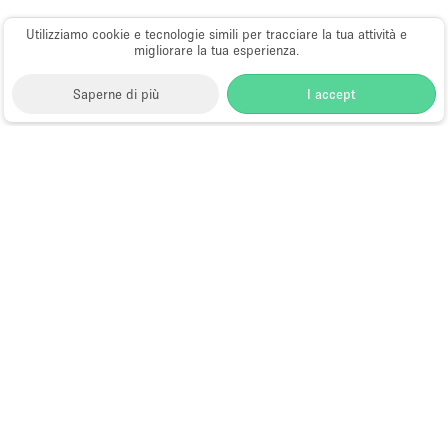
Utilizziamo cookie e tecnologie simili per tracciare la tua attività e
migliorare la tua esperienza.
Saperne di più
I accept
Storefront
>
Affitta uno spazio per riunioni
>
Sale
Meeting e Riunioni Aziendali a Brooklyn
>
Sale
Meeting e Riunioni Aziendali a East Williamsburg,
Brooklyn
Sale Meeting in Affitto a East
Williamsburg, Brooklyn
Choose
Tutte le località
Italiano
a
Tutti i tipi di spazi
Language