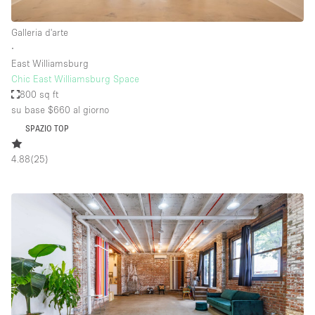
Galleria d'arte
∙
East Williamsburg
Chic East Williamsburg Space
800 sq ft
su base $660
al giorno
SPAZIO TOP
4.88
(
25
)