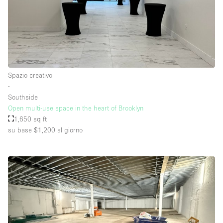
Spazio creativo
∙
Southside
Open multi-use space in the heart of Brooklyn
1,650 sq ft
su base $1,200
al giorno