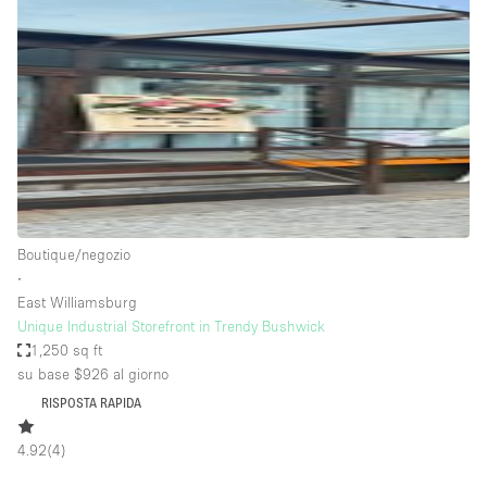
Servizio
Acquista
Conferenza
Meeting
Ufficio
fotografico
Condividi
Tipo di spazio
Acquista Condividi
Boutique/negozio
∙
Altro
East Williamsburg
Appartamento/loft
Unique Industrial Storefront in Trendy Bushwick
1,250 sq ft
Atelier / Laboratorio
su base $926
al giorno
Boutique/negozio
RISPOSTA RAPIDA
Camion
4.92
(
4
)
Container