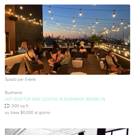
Fiera/festival
Galleria d'arte
Hall
Imbarcazione
Magazzino
Negozio in centro commerciale
Ristorante/bar/caffè
Sala conferenze
Spazio per Eventi
∙
Sala riunioni
Bushwick
Salone
HOT ROOFTOP BAR LOCATED IN BUSHWICK BROOKLYN
1,500 sq ft
Spazio creativo
su base $6,000
al giorno
Spazio hall
Spazio per Eventi