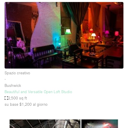
Aria condizionata
Arredamento
Ascensore
Attaccapanni
Attrezzature da ufficio
Bagni
Bagno
Spazio creativo
Banconi
∙
Bushwick
Bar
Beautiful and Versatile Open Loft Studio
Camere Multiple
2,500 sq ft
su base $1,200
al giorno
Camerini di prova
Concierge
Cucina