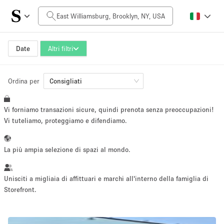
Prezzo al giorno
$0
$5,000+
Date
Altri filtri
Ordina per
Dimensioni dello spazio
Consigliati
Vi forniamo transazioni sicure, quindi prenota senza preoccupazioni!
100 sq ft
5000+ sq ft
Vi tuteliamo, proteggiamo e difendiamo.
~ 13 persone
~ 650 persone
La più ampia selezione di spazi al mondo.
Tipo di progetto
Unisciti a migliaia di affittuari e marchi all'interno della famiglia di
Storefront.
Evento
Vendita
Showroom
Evento
Cibo
artistico