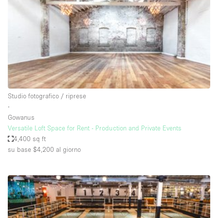
Fiera/festival
Galleria d'arte
Hall
Imbarcazione
Magazzino
Negozio in centro commerciale
Studio fotografico / riprese
∙
Ristorante/bar/caffè
Gowanus
Sala conferenze
Versatile Loft Space for Rent - Production and Private Events
4,400 sq ft
Sala riunioni
su base $4,200
al giorno
Salone
Spazio creativo
Spazio hall
Spazio per Eventi