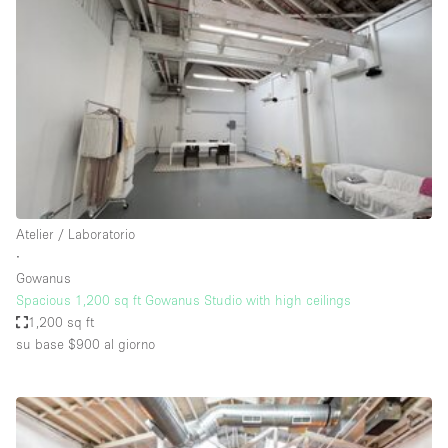
Servizio
Acquista
Conferenza
Meeting
Ufficio
fotografico
Condividi
Tipo di spazio
Acquista Condividi
Atelier / Laboratorio
∙
Altro
Gowanus
Appartamento/loft
Spacious 1,200 sq ft Gowanus Studio with high ceilings
1,200 sq ft
Atelier / Laboratorio
su base $900
al giorno
Boutique/negozio
Camion
Container