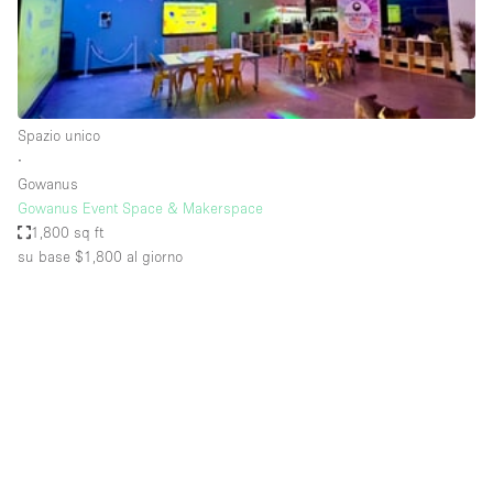
Aria condizionata
Arredamento
Ascensore
Spazio unico
Attaccapanni
∙
Gowanus
Attrezzature da ufficio
Gowanus Event Space & Makerspace
Bagni
1,800 sq ft
su base $1,800
al giorno
Bagno
Banconi
Bar
Camere Multiple
Camerini di prova
Concierge
Cucina