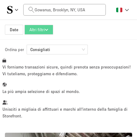
Prezzo al giorno
$0
$5,000+
Date
Altri filtri
Ordina per
Dimensioni dello spazio
Consigliati
Vi forniamo transazioni sicure, quindi prenota senza preoccupazioni!
100 sq ft
5000+ sq ft
Vi tuteliamo, proteggiamo e difendiamo.
~ 13 persone
~ 650 persone
La più ampia selezione di spazi al mondo.
Tipo di progetto
Unisciti a migliaia di affittuari e marchi all'interno della famiglia di
Storefront.
Evento
Vendita
Showroom
Evento
Cibo
artistico