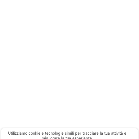
Piano/Accesso
Seminterrato
Piano terra su corte
Piano terra su strada
Centro commerciale
Terrazza
Di sopra
Altro
Utilizziamo cookie e tecnologie simili per tracciare la tua attività e
migliorare la tua esperienza.