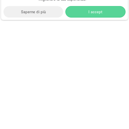
Saperne di più
I accept
Storefront
>
Affitta spazi di Shop Sharing
>
Spazi di
Shop Sharing a Brooklyn
>
Spazi di Shop Sharing a
Gowanus, Brooklyn
Spazi di Shop Sharing a Gowanus,
Brooklyn
Choose
Tutte le località
Italiano
a
Tutti i tipi di spazi
Language
Spazi retail temporanei
Negozi pop-up
Spazi per eventi