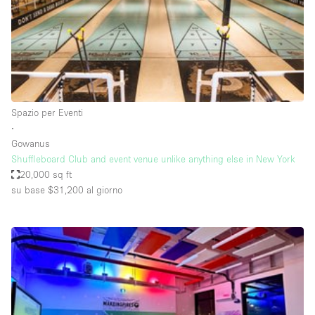
Spazio pubblicitario
Spazio unico
Stand / Bancarella
Stand / Chiosco / Stand
Studio fotografico / riprese
Spazio per Eventi
∙
Terrazzo
Gowanus
Uffici
Shuffleboard Club and event venue unlike anything else in New York
20,000 sq ft
Villa / Casa
su base $31,200
al giorno
Dotazioni dello spazio
Accesso per disabili
Ampia Porta d'Ingresso
Animals Friendly