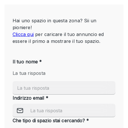
Servizio
Acquista
Conferenza
Meeting
Ufficio
fotografico
Condividi
Tipo di spazio
Acquista Condividi
Altro
Appartamento/loft
Atelier / Laboratorio
Boutique/negozio
Camion
Container