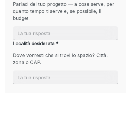
Fiera/festival
Galleria d'arte
Hall
Imbarcazione
Magazzino
Negozio in centro commerciale
Ristorante/bar/caffè
Sala conferenze
Sala riunioni
Salone
Spazio creativo
Spazio hall
Spazio per Eventi