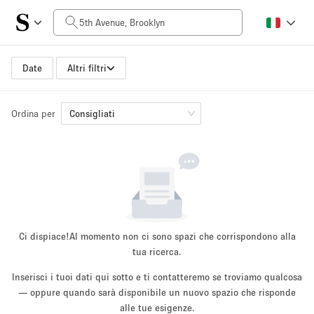
Prezzo al giorno
$0
$5,000+
Date
Altri filtri
Ordina per
Dimensioni dello spazio
Consigliati
100 sq ft
5000+ sq ft
~ 13 persone
~ 650 persone
Tipo di progetto
Ci dispiace!
Al momento non ci sono spazi che corrispondono alla
tua ricerca.
Inserisci i tuoi dati qui sotto e ti contatteremo se troviamo qualcosa
Evento
— oppure quando sarà disponibile un nuovo spazio che risponde
Vendita
Showroom
Evento
Cibo
artistico
alle tue esigenze.