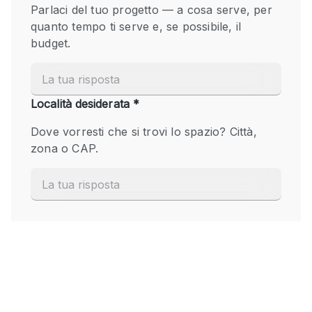
Fiera/festival
Galleria d'arte
Hall
Imbarcazione
Magazzino
Negozio in centro commerciale
Ristorante/bar/caffè
Sala conferenze
Sala riunioni
Salone
Spazio creativo
Spazio hall
Spazio per Eventi