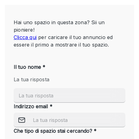
Servizio
Acquista
Conferenza
Meeting
Ufficio
fotografico
Condividi
Tipo di spazio
Acquista Condividi
Altro
Appartamento/loft
Atelier / Laboratorio
Boutique/negozio
Camion
Container