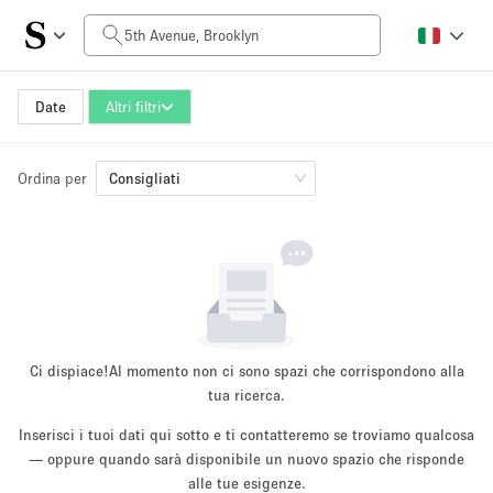
Prezzo al giorno
$0
$5,000+
Date
Altri filtri
Ordina per
Dimensioni dello spazio
Consigliati
100 sq ft
5000+ sq ft
~ 13 persone
~ 650 persone
Tipo di progetto
Ci dispiace!
Al momento non ci sono spazi che corrispondono alla
tua ricerca.
Inserisci i tuoi dati qui sotto e ti contatteremo se troviamo qualcosa
Evento
— oppure quando sarà disponibile un nuovo spazio che risponde
Vendita
Showroom
Evento
Cibo
artistico
alle tue esigenze.