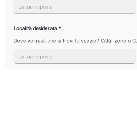
Elettricità
Giardino
Impianto audiovisivo
Internet
Livello strada
Magazzino
Piano terra
Riscaldamento
Smoking Area
Spazio living
Terrace
Vetrina
Water Access