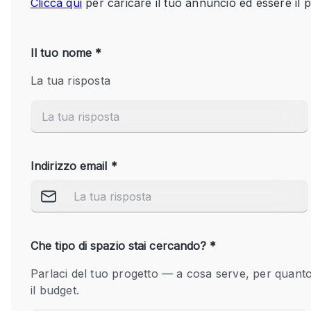
Spazio pubblicitario
Stand / Bancarella
Studio fotografico / riprese
Uffici
Dotazioni dello 
Accesso per disabili
spazio
Animals Friendly
Arredamento
Attaccapanni
Bagni
Banconi
Camere Multiple
Concierge