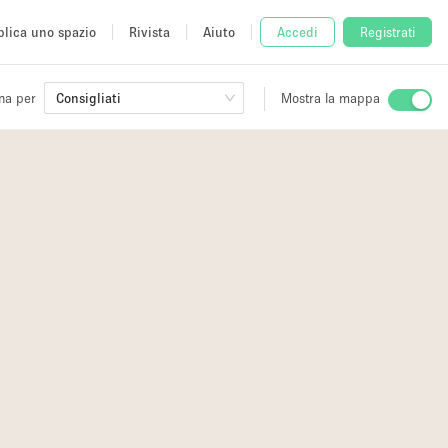
lica uno spazio
Rivista
Aiuto
Accedi
Registrati
na per
Consigliati
Mostra la mappa
io
fè