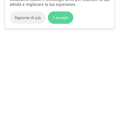
attività e migliorare la tua esperienza.
Saperne di più
I accept
Storefront
>
Affitta sale per conferenze
>
Sale Conferenze, C
e Congressi a 5th Avenue
Sale Conferenze in Affitto a 5th Avenue
Choose
Tutte le local
Italiano
a
Tutti i tipi di
Language
Spazi retail
Negozi pop-