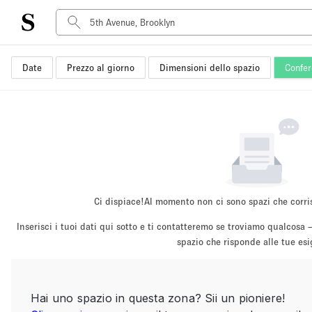
Date
Prezzo al giorno
Dimensioni dello spazio
Confer
Tipo di spazio
Acquista Condividi
Appartamento/loft
Boutique/negozio
Container
Galleria d'arte
Imbarcazione
Ci dispiace!
Al momento non ci sono spazi che corri
Negozio in centro commerciale
Inserisci i tuoi dati qui sotto e ti contatteremo se troviamo qualco
Sala conferenze
spazio che risponde alle tue es
Salone
Spazio hall