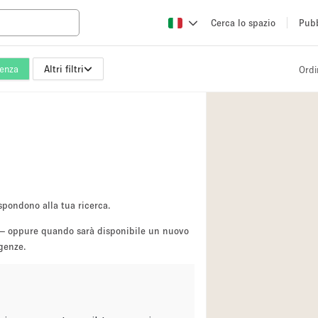
Cerca lo spazio
Pubb
enza
Altri filtri
Ordi
Altro
Atelier / Laborator
Camion
Fiera/festival
Hall
Magazzino
spondono alla tua ricerca.
Ristorante/bar/caf
sa — oppure quando sarà disponibile un nuovo
igenze.
Sala riunioni
Spazio creativo
Spazio per Eventi