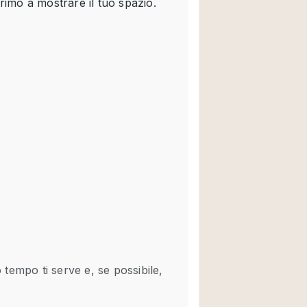
Spazio unico
Stand / Chiosco / 
Terrazzo
Villa / Casa
Ampia Porta d'Ingr
Aria condizionata
Ascensore
Attrezzature da uff
Bagno
Bar
Camerini di prova
Cucina