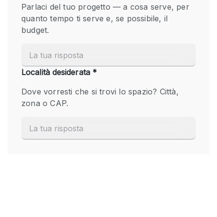
Fiera/festival
Galleria d'arte
Hall
Imbarcazione
Magazzino
Negozio in centro commerciale
Ristorante/bar/caffè
Sala conferenze
Sala riunioni
Salone
Spazio creativo
Spazio hall
Spazio per Eventi