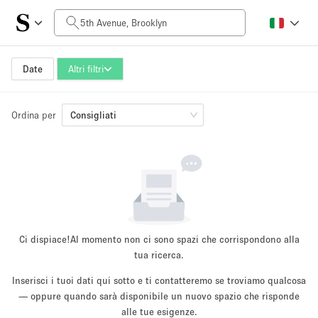
Prezzo al giorno
$0
$5,000+
Date
Altri filtri
Ordina per
Dimensioni dello spazio
Consigliati
100 sq ft
5000+ sq ft
~ 13 persone
~ 650 persone
Tipo di progetto
Ci dispiace!
Al momento non ci sono spazi che corrispondono alla
tua ricerca.
Inserisci i tuoi dati qui sotto e ti contatteremo se troviamo qualcosa
Evento
— oppure quando sarà disponibile un nuovo spazio che risponde
Vendita
Showroom
Evento
Cibo
artistico
alle tue esigenze.