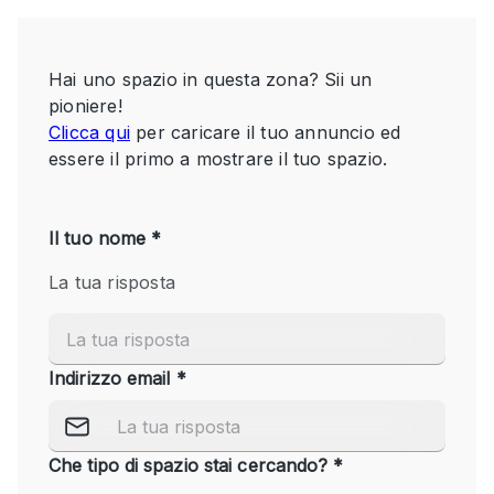
Servizio
Acquista
Conferenza
Meeting
Ufficio
fotografico
Condividi
Tipo di spazio
Acquista Condividi
Altro
Appartamento/loft
Atelier / Laboratorio
Boutique/negozio
Camion
Container