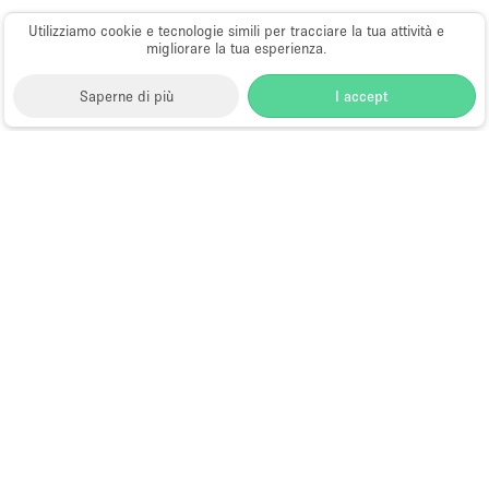
Utilizziamo cookie e tecnologie simili per tracciare la tua attività e
migliorare la tua esperienza.
Saperne di più
I accept
Storefront
>
Affitta spazi di Shop Sharing
>
Spazi di
Shop Sharing a Brooklyn
>
Spazi di Shop Sharing a
Park Slope, Brooklyn
Spazi di Shop Sharing a Park Slope,
Brooklyn
Sfoglia per località:
Acquista condividi a 5th Avenue
Choose
Tutte le località
Italiano
a
Tutti i tipi di spazi
Language