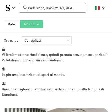
Prezzo al giorno
$0
$5,000+
Date
Altri filtri
Ordina per
Dimensioni dello spazio
Consigliati
Vi forniamo transazioni sicure, quindi prenota senza preoccupazioni!
100 sq ft
5000+ sq ft
Vi tuteliamo, proteggiamo e difendiamo.
~ 13 persone
~ 650 persone
La più ampia selezione di spazi al mondo.
Tipo di progetto
Unisciti a migliaia di affittuari e marchi all'interno della famiglia di
Storefront.
Evento
Vendita
Showroom
Evento
Cibo
artistico