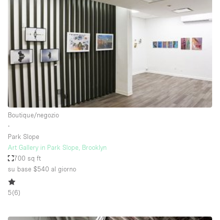
Servizio
Acquista
Conferenza
Meeting
Ufficio
fotografico
Condividi
Tipo di spazio
Acquista Condividi
Boutique/negozio
∙
Altro
Park Slope
Appartamento/loft
Art Gallery in Park Slope, Brooklyn
700 sq ft
Atelier / Laboratorio
su base $540
al giorno
Boutique/negozio
5
(
6
)
Camion
Container