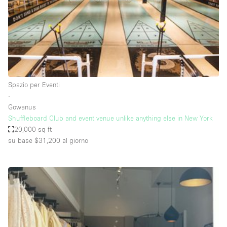
Aria condizionata
Arredamento
Ascensore
Attaccapanni
Spazio per Eventi
Attrezzature da ufficio
∙
Bagni
Gowanus
Shuffleboard Club and event venue unlike anything else in New York
Bagno
20,000 sq ft
Banconi
su base $31,200
al giorno
Bar
Camere Multiple
Camerini di prova
Concierge
Cucina