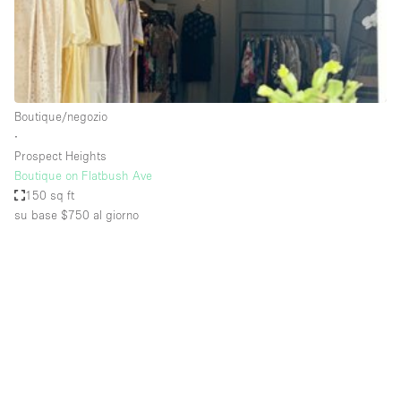
Elettricità
Esposizione di Automobili
Giardino
Boutique/negozio
Illuminazione
∙
Impianto audiovisivo
Prospect Heights
Boutique on Flatbush Ave
Industriale
150 sq ft
Internet
su base $750
al giorno
Licenza per Liquori
Livello strada
Luce Diurna
Magazzino
Parcheggio privato
Piano terra