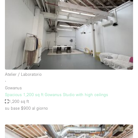
Fiera/festival
Galleria d'arte
Hall
Imbarcazione
Magazzino
Negozio in centro commerciale
Ristorante/bar/caffè
Atelier / Laboratorio
Sala conferenze
∙
Gowanus
Sala riunioni
Spacious 1,200 sq ft Gowanus Studio with high ceilings
Salone
1,200 sq ft
su base $900
al giorno
Spazio creativo
Spazio hall
Spazio per Eventi