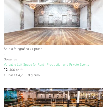
Spazio pubblicitario
Spazio unico
Stand / Bancarella
Stand / Chiosco / Stand
Studio fotografico / riprese
Terrazzo
Studio fotografico / riprese
Uffici
∙
Gowanus
Villa / Casa
Versatile Loft Space for Rent - Production and Private Events
4,400 sq ft
su base $4,200
al giorno
Dotazioni dello spazio
Accesso per disabili
Ampia Porta d'Ingresso
Animals Friendly