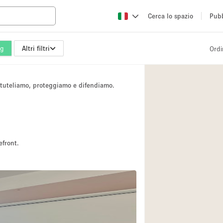
Cerca lo spazio
Pubb
ng
Altri filtri
Ordi
Altro
Atelier / Laborator
i tuteliamo, proteggiamo e difendiamo.
Camion
Fiera/festival
Hall
Magazzino
efront.
Ristorante/bar/caf
Sala riunioni
Spazio creativo
Spazio per Eventi