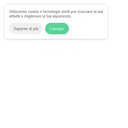
Utilizziamo cookie e tecnologie simili per tracciare la tua
attività e migliorare la tua esperienza.
Saperne di più
I accept
Storefront
>
Affitta uno spazio per riunioni
>
Sale Meeting e 
Sale Meeting in Affitto a Ridgewood, Br
Choose
Tutte le local
Italiano
a
Tutti i tipi di
Language
Spazi retail