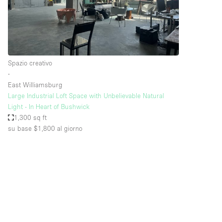
Elettricità
Giardino
Impianto audiovisivo
Internet
Spazio creativo
∙
Livello strada
East Williamsburg
Magazzino
Large Industrial Loft Space with Unbelievable Natural
Light - In Heart of Bushwick
Piano terra
1,300 sq ft
su base $1,800
al giorno
Riscaldamento
Smoking Area
Spazio living
Terrace
Vetrina
Water Access