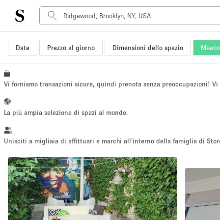
Date
Prezzo al giorno
Dimensioni dello spazio
Meeti
Tipo di spazio
Acquista Condividi
Appartamento/loft
Vi forniamo transazioni sicure, quindi prenota senza preoccupazioni! V
Boutique/negozio
Container
La più ampia selezione di spazi al mondo.
Galleria d'arte
Imbarcazione
Unisciti a migliaia di affittuari e marchi all'interno della famiglia di Stor
Negozio in centro commerciale
Sala conferenze
Salone
Spazio hall