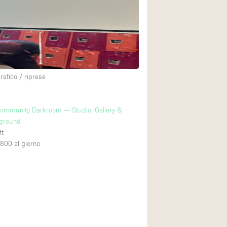
Spazio unico
Stand / Chiosco / 
Terrazzo
Villa / Casa
rafico / riprese
Ampia Porta d'Ingr
ommunity Darkroom — Studio, Gallery &
Aria condizionata
yground
Ascensore
ft
,800
al giorno
Attrezzature da uff
Bagno
Bar
Camerini di prova
Cucina