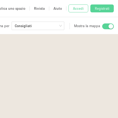
lica uno spazio
Rivista
Aiuto
Accedi
Registrati
na per
Consigliati
Mostra la mappa
io
fè