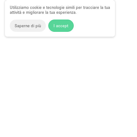
Utilizziamo cookie e tecnologie simili per tracciare la tua
attività e migliorare la tua esperienza.
Saperne di più
I accept
Storefront
>
Affittare uno spazio ufficio
>
Spazi ufficio flessi
Spazi Ufficio Flessibili a Bedford Avenue
Choose
Tutte le local
Italiano
a
Tutti i tipi di
Language
Spazi retail
Negozi pop-