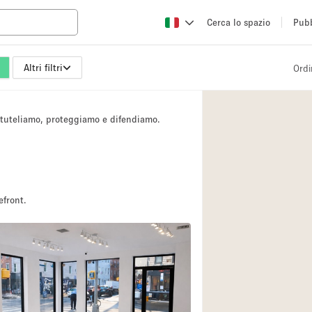
Cerca lo spazio
Pubb
Altri filtri
Ordi
Altro
Atelier / Laborator
i tuteliamo, proteggiamo e difendiamo.
Camion
Fiera/festival
Hall
Magazzino
efront.
Ristorante/bar/caf
Sala riunioni
Spazio creativo
Spazio per Eventi