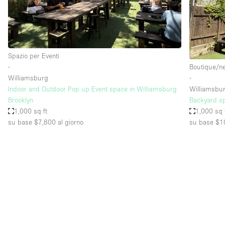
Elettricità
Giardino
Impianto audiovisivo
Spazio per Eventi
Internet
∙
Boutique/n
Williamsburg
∙
Livello strada
Indoor and Outdoor Pop up Event space in Williamsburg
Williamsbu
Magazzino
Brooklyn
Backyard sp
1,000 sq ft
1,000 sq 
Piano terra
su base $7,800
al giorno
su base $1
Riscaldamento
Smoking Area
Spazio living
Terrace
Vetrina
Water Access