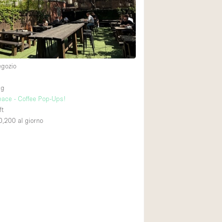
Esposizione di Aut
Illuminazione
Industriale
Licenza per Liquori
egozio
Luce Diurna
rg
Parcheggio privato
ace - Coffee Pop-Ups!
ft
Raw
0,200
al giorno
Sistema di sicurez
Soundproof
Stile Haussmann
Tetto / Terrazza
Vista incredibile
Whitebox / Minima