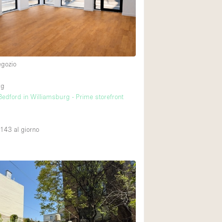
Spazio unico
Stand / Chiosco / 
Terrazzo
Villa / Casa
egozio
2
rg
Ampia Porta d'Ingr
edford in Williamsburg - Prime storefront
Aria condizionata
Ascensore
,143
al giorno
Attrezzature da uff
Bagno
Bar
Camerini di prova
Cucina