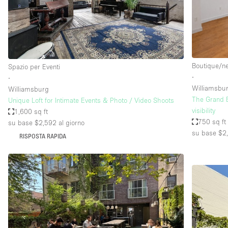
Spazio pubblicitario
Stand / Bancarella
Studio fotografico / riprese
Uffici
Boutique/n
Spazio per Eventi
∙
∙
Williamsbu
Williamsburg
Dotazioni dello 
Accesso per disabili
The Grand B
Unique Loft for Intimate Events & Photo / Video Shoots
spazio
visibility
1,600 sq ft
Animals Friendly
750 sq ft
su base $2,592
al giorno
Arredamento
su base $2
RISPOSTA RAPIDA
Attaccapanni
Bagni
Banconi
Camere Multiple
Concierge