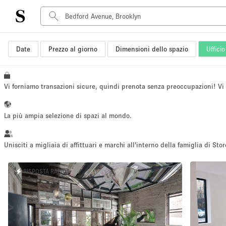
Date
Prezzo al giorno
Dimensioni dello spazio
Ufficio
Tipo di spazio
Acquista Condividi
Appartamento/loft
Vi forniamo transazioni sicure, quindi prenota senza preoccupazioni! V
Boutique/negozio
Container
La più ampia selezione di spazi al mondo.
Galleria d'arte
Imbarcazione
Unisciti a migliaia di affittuari e marchi all'interno della famiglia di Stor
Negozio in centro commerciale
RISPOSTA RAPIDA
Sala conferenze
Salone
Spazio hall