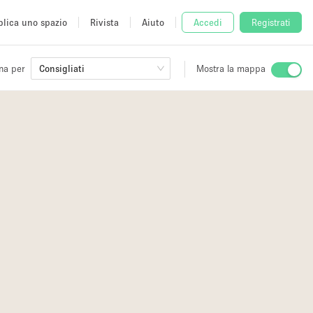
lica uno spazio
Rivista
Aiuto
Accedi
Registrati
na per
Consigliati
Mostra la mappa
io
fè