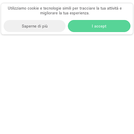
Utilizziamo cookie e tecnologie simili per tracciare la tua attività e
migliorare la tua esperienza.
Saperne di più
I accept
Storefront
>
Spazio Foto e Video Shooting
>
Foto e
Video Shooting a Brooklyn
>
Foto e Video Shooting a
Williamsburg, Brooklyn
>
Foto e Video Shooting a
Bedford Avenue
Spazi per Foto e Video a Bedford
Avenue
Choose
Tutte le località
Italiano
a
Tutti i tipi di spazi
Language
Spazi retail temporanei