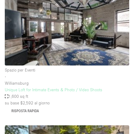
Servizio
Acquista
Conferenza
Meeting
Ufficio
fotografico
Condividi
Tipo di spazio
Acquista Condividi
Spazio per Eventi
∙
Altro
Williamsburg
Appartamento/loft
Unique Loft for Intimate Events & Photo / Video Shoots
1,600 sq ft
Atelier / Laboratorio
su base $2,592
al giorno
Boutique/negozio
RISPOSTA RAPIDA
Camion
Container