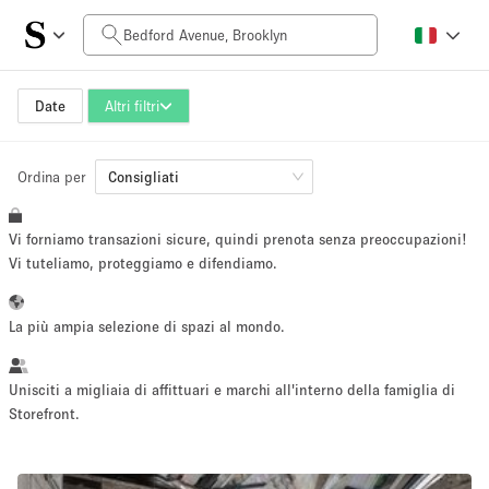
Prezzo al giorno
$0
$5,000+
Date
Altri filtri
Ordina per
Dimensioni dello spazio
Consigliati
Vi forniamo transazioni sicure, quindi prenota senza preoccupazioni!
100 sq ft
5000+ sq ft
Vi tuteliamo, proteggiamo e difendiamo.
~ 13 persone
~ 650 persone
La più ampia selezione di spazi al mondo.
Tipo di progetto
Unisciti a migliaia di affittuari e marchi all'interno della famiglia di
Storefront.
Evento
Vendita
Showroom
Evento
Cibo
artistico