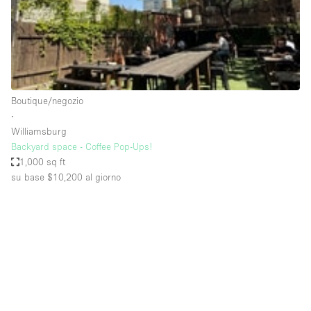
Aria condizionata
Arredamento
Ascensore
Attaccapanni
Boutique/negozio
∙
Attrezzature da ufficio
Williamsburg
Bagni
Backyard space - Coffee Pop-Ups!
1,000 sq ft
Bagno
su base $10,200
al giorno
Banconi
Bar
Camere Multiple
Camerini di prova
Concierge
Cucina