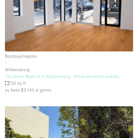
Spazio pubblicitario
Spazio unico
Stand / Bancarella
Stand / Chiosco / Stand
Studio fotografico / riprese
Boutique/negozio
Terrazzo
∙
Uffici
Williamsburg
The Grand Bedford in Williamsburg - Prime storefront visibility
Villa / Casa
750 sq ft
su base $2,143
al giorno
Dotazioni dello spazio
Accesso per disabili
Ampia Porta d'Ingresso
Animals Friendly