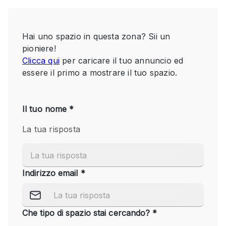
Servizio
Acquista
Conferenza
Meeting
Ufficio
fotografico
Condividi
Tipo di spazio
Acquista Condividi
Altro
Appartamento/loft
Atelier / Laboratorio
Boutique/negozio
Camion
Container