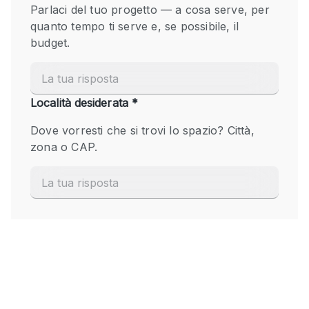
Fiera/festival
Galleria d'arte
Hall
Imbarcazione
Magazzino
Negozio in centro commerciale
Ristorante/bar/caffè
Sala conferenze
Sala riunioni
Salone
Spazio creativo
Spazio hall
Spazio per Eventi