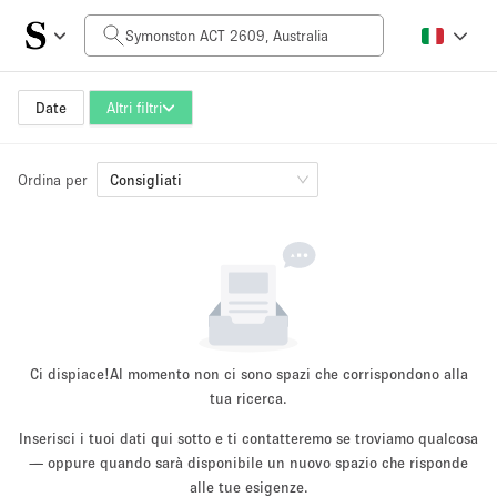
Prezzo al giorno
AUD0
AUD5,000+
Date
Altri filtri
Ordina per
Dimensioni dello spazio
Consigliati
10 m²
500+ m²
~ 13 persone
~ 650 persone
Tipo di progetto
Ci dispiace!
Al momento non ci sono spazi che corrispondono alla
tua ricerca.
Inserisci i tuoi dati qui sotto e ti contatteremo se troviamo qualcosa
Evento
— oppure quando sarà disponibile un nuovo spazio che risponde
Vendita
Showroom
Evento
Cibo
artistico
alle tue esigenze.