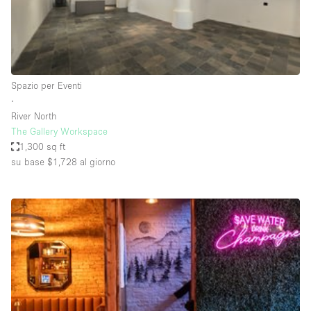
Aria condizionata
Arredamento
Ascensore
Spazio per Eventi
Attaccapanni
∙
River North
Attrezzature da ufficio
The Gallery Workspace
Bagni
1,300 sq ft
su base $1,728
al giorno
Bagno
Banconi
Bar
Camere Multiple
Camerini di prova
Concierge
Cucina