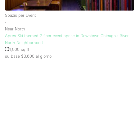
Raw
Spazio per Eventi
Riscaldamento
∙
Near North
Sistema di sicurezza
Apres Ski-themed 2 floor event space in Downtown Chicago's River
Smoking Area
North Neighborhood
4,000 sq ft
Soundproof
su base $3,600
al giorno
Spazio living
Stile Haussmann
Terrace
Tetto / Terrazza
Vetrina
Vista incredibile
Water Access
Whitebox / Minimal