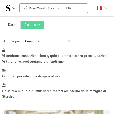
Prezzo al giorno
$0
$5,000+
Date
Altri filtri
Ordina per
Dimensioni dello spazio
Consigliati
Vi forniamo transazioni sicure, quindi prenota senza preoccupazioni!
100 sq ft
5000+ sq ft
Vi tuteliamo, proteggiamo e difendiamo.
~ 13 persone
~ 650 persone
La più ampia selezione di spazi al mondo.
Tipo di progetto
Unisciti a migliaia di affittuari e marchi all'interno della famiglia di
Storefront.
Evento
Vendita
Showroom
Evento
Cibo
artistico