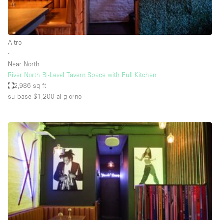
Elettricità
Esposizione di Automobili
Altro
Giardino
∙
Near North
Illuminazione
River North Bi-Level Tavern Space with Full Kitchen
Impianto audiovisivo
2,986 sq ft
su base $1,200
al giorno
Industriale
Internet
Licenza per Liquori
Livello strada
Luce Diurna
Magazzino
Parcheggio privato
Piano terra