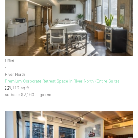
Fiera/festival
Galleria d'arte
Hall
Imbarcazione
Magazzino
Negozio in centro commerciale
Uffici
∙
Ristorante/bar/caffè
River North
Sala conferenze
Premium Corporate Retreat Space in River North (Entire Suite)
5,112 sq ft
Sala riunioni
su base $2,160
al giorno
Salone
Spazio creativo
Spazio hall
Spazio per Eventi