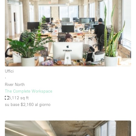
Servizio
Acquista
Conferenza
Meeting
Ufficio
fotografico
Condividi
Tipo di spazio
Acquista Condividi
Uffici
∙
Altro
River North
Appartamento/loft
The Complete Workspace
5,112 sq ft
Atelier / Laboratorio
su base $2,160
al giorno
Boutique/negozio
Camion
Container