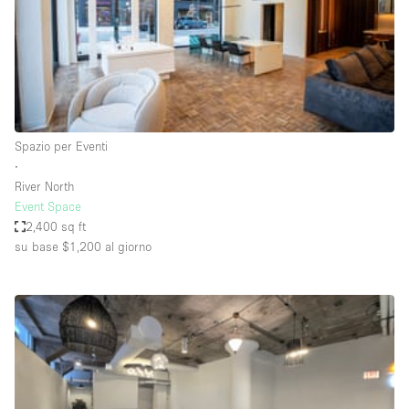
Spazio pubblicitario
Spazio unico
Stand / Bancarella
Stand / Chiosco / Stand
Studio fotografico / riprese
Spazio per Eventi
∙
Terrazzo
River North
Uffici
Event Space
2,400 sq ft
Villa / Casa
su base $1,200
al giorno
Dotazioni dello spazio
Accesso per disabili
Ampia Porta d'Ingresso
Animals Friendly