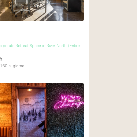
Esposizione di Aut
Illuminazione
Industriale
Licenza per Liquori
porate Retreat Space in River North (Entire
Luce Diurna
Parcheggio privato
ft
,160
al giorno
Raw
Sistema di sicurez
Soundproof
Stile Haussmann
Tetto / Terrazza
Vista incredibile
Whitebox / Minima