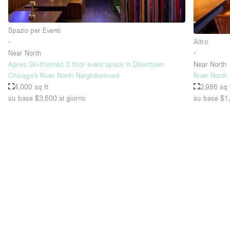
Spazio per Eventi
Piano/Accesso
Seminterrato
∙
Altro
Piano terra su strada
Near North
∙
Apres Ski-themed 2 floor event space in Downtown
Near North
Terrazza
Chicago's River North Neighborhood
River North
4,000 sq ft
2,986 sq 
Altro
su base $3,600
al giorno
su base $1