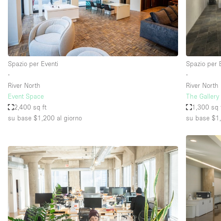
Spazio pubblicitario
Stand / Bancarella
Studio fotografico / riprese
Uffici
Spazio per Eventi
Spazio per 
∙
∙
River North
River North
Dotazioni dello 
Accesso per disabili
Event Space
The Galler
spazio
2,400 sq ft
1,300 sq 
Animals Friendly
su base $1,200
al giorno
su base $1
Arredamento
Attaccapanni
Bagni
Banconi
Camere Multiple
Concierge