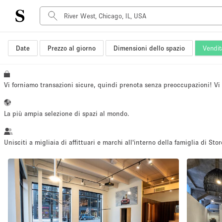
Date
Prezzo al giorno
Dimensioni dello spazio
Vendit
Tipo di spazio
Acquista Condividi
Appartamento/loft
Vi forniamo transazioni sicure, quindi prenota senza preoccupazioni! V
Boutique/negozio
Container
La più ampia selezione di spazi al mondo.
Galleria d'arte
Imbarcazione
Unisciti a migliaia di affittuari e marchi all'interno della famiglia di Stor
Negozio in centro commerciale
Sala conferenze
Salone
Spazio hall