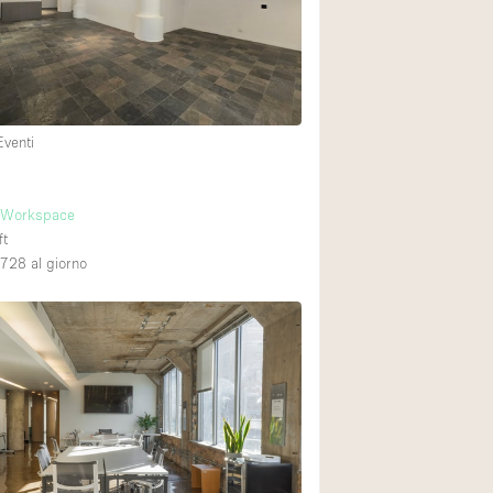
Spazio unico
Stand / Chiosco / 
Terrazzo
Villa / Casa
Eventi
Ampia Porta d'Ingr
y Workspace
ft
Aria condizionata
,728
al giorno
Ascensore
Attrezzature da uff
Bagno
Bar
Camerini di prova
Cucina