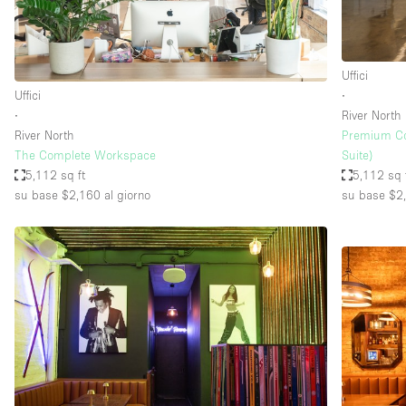
Elettricità
Giardino
Uffici
Impianto audiovisivo
Uffici
∙
Internet
∙
River North
River North
Premium Cor
Livello strada
The Complete Workspace
Suite)
Magazzino
5,112 sq ft
5,112 sq 
su base $2,160
al giorno
su base $2
Piano terra
Riscaldamento
Smoking Area
Spazio living
Terrace
Vetrina
Water Access