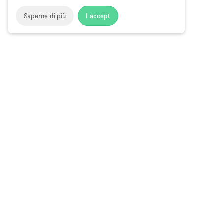
Saperne di più
I accept
Storefront
>
Affitta uno negozio temporaneo
>
Negozio Temp
Temporary Shop in Affitto a River West,
Choose
Tutte le local
Italiano
a
Tutti i tipi di
Language
Spazi retail
Negozi pop-
Spazi per ev