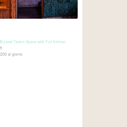
Piano terra su cort
Centro commercial
Di sopra
 Bi-Level Tavern Space with Full Kitchen
ft
,200
al giorno