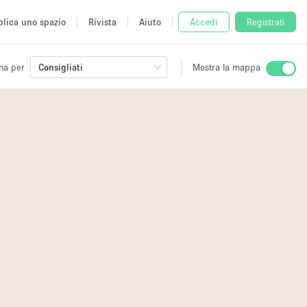
lica uno spazio
Rivista
Aiuto
Accedi
Registrati
na per
Consigliati
Mostra la mappa
io
fè