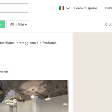
Cerca lo spazio
Pubb
a
Altri filtri
Ordi
Altro
Atelier / Laborator
i tuteliamo, proteggiamo e difendiamo.
Camion
Fiera/festival
Hall
Magazzino
efront.
Ristorante/bar/caf
Sala riunioni
Spazio creativo
Spazio per Eventi