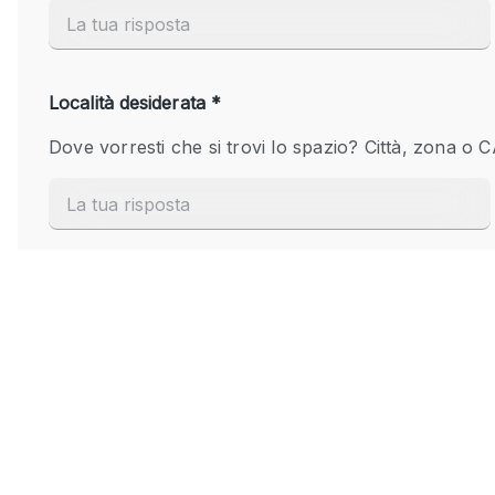
Elettricità
Giardino
Impianto audiovisivo
Internet
Livello strada
Magazzino
Piano terra
Riscaldamento
Smoking Area
Spazio living
Terrace
Vetrina
Water Access