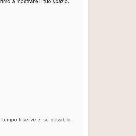
Spazio unico
Stand / Chiosco / 
Terrazzo
Villa / Casa
Ampia Porta d'Ingr
Aria condizionata
Ascensore
Attrezzature da uff
Bagno
Bar
Camerini di prova
Cucina