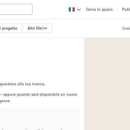
Cerca lo spazio
Pubb
i progetto
Altri filtri
Ordi
Altro
Atelier / Laborator
Camion
Fiera/festival
Hall
Magazzino
spondono alla tua ricerca.
Ristorante/bar/caf
sa — oppure quando sarà disponibile un nuovo
igenze.
Sala riunioni
Spazio creativo
Spazio per Eventi