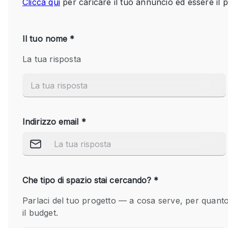
Spazio pubblicitario
Stand / Bancarella
Studio fotografico / riprese
Uffici
Dotazioni dello 
Accesso per disabili
spazio
Animals Friendly
Arredamento
Attaccapanni
Bagni
Banconi
Camere Multiple
Concierge