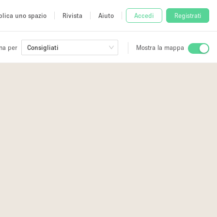
lica uno spazio
Rivista
Aiuto
Accedi
Registrati
na per
Consigliati
Mostra la mappa
io
fè