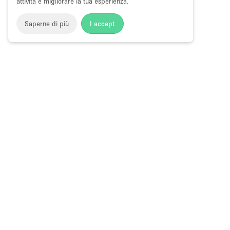
attività e migliorare la tua esperienza.
Saperne di più
I accept
Storefront
>
Negozi e locali commerciali in affito
>
Negozi e 
Spazi Commerciali in Affitto a Clermont
Choose
Tutte le local
Italiano
a
Tutti i tipi di
Language
Spazi retail
Negozi pop-
Spazi per ev