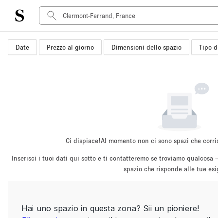
Date
Prezzo al giorno
Dimensioni dello spazio
Tipo d
Tipo di spazio
Acquista Condividi
Appartamento/loft
Boutique/negozio
Container
Galleria d'arte
Imbarcazione
Ci dispiace!
Al momento non ci sono spazi che corri
Negozio in centro commerciale
Inserisci i tuoi dati qui sotto e ti contatteremo se troviamo qualco
Sala conferenze
spazio che risponde alle tue es
Salone
Spazio hall