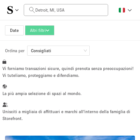
Prezzo al giorno
$0
$5,000+
Date
Altri filtri
Ordina per
Dimensioni dello spazio
Consigliati
Vi forniamo transazioni sicure, quindi prenota senza preoccupazioni!
100 sq ft
5000+ sq ft
Vi tuteliamo, proteggiamo e difendiamo.
~ 13 persone
~ 650 persone
La più ampia selezione di spazi al mondo.
Tipo di progetto
Unisciti a migliaia di affittuari e marchi all'interno della famiglia di
Storefront.
Evento
Vendita
Showroom
Evento
Cibo
artistico