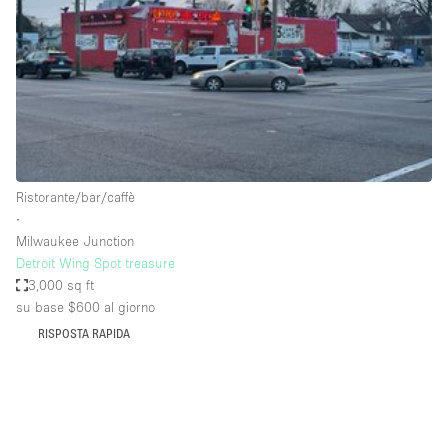
Fiera/festival
Galleria d'arte
Hall
Imbarcazione
Magazzino
Negozio in centro commerciale
Ristorante/bar/caffè
∙
Ristorante/bar/caffè
Milwaukee Junction
Sala conferenze
Detroit Wing Spot treasure
3,000 sq ft
Sala riunioni
su base $600
al giorno
Salone
RISPOSTA RAPIDA
Spazio creativo
Spazio hall
Spazio per Eventi