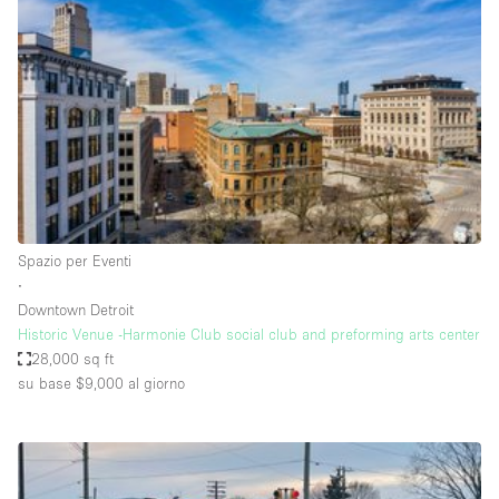
Servizio
Acquista
Conferenza
Meeting
Ufficio
fotografico
Condividi
Tipo di spazio
Acquista Condividi
Spazio per Eventi
∙
Altro
Downtown Detroit
Appartamento/loft
Historic Venue -Harmonie Club social club and preforming arts center
28,000 sq ft
Atelier / Laboratorio
su base $9,000
al giorno
Boutique/negozio
Camion
Container