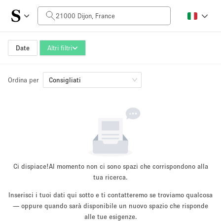
Prezzo al giorno
0€
5.000€+
Date
Altri filtri
Ordina per
Dimensioni dello spazio
Consigliati
10 m²
500+ m²
~ 13 persone
~ 650 persone
Tipo di progetto
Ci dispiace!
Al momento non ci sono spazi che corrispondono alla
tua ricerca.
Inserisci i tuoi dati qui sotto e ti contatteremo se troviamo qualcosa
Evento
— oppure quando sarà disponibile un nuovo spazio che risponde
Vendita
Showroom
Evento
Cibo
artistico
alle tue esigenze.