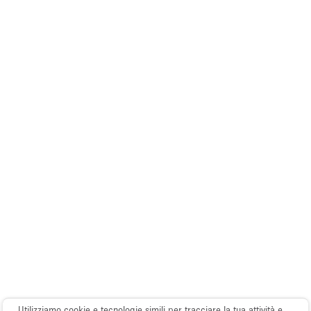
Elettricità
Esposizione di Automobili
Giardino
Illuminazione
Impianto audiovisivo
Industriale
Internet
Licenza per Liquori
Livello strada
Luce Diurna
Magazzino
Parcheggio privato
Utilizziamo cookie e tecnologie simili per tracciare la tua attività e
Piano terra