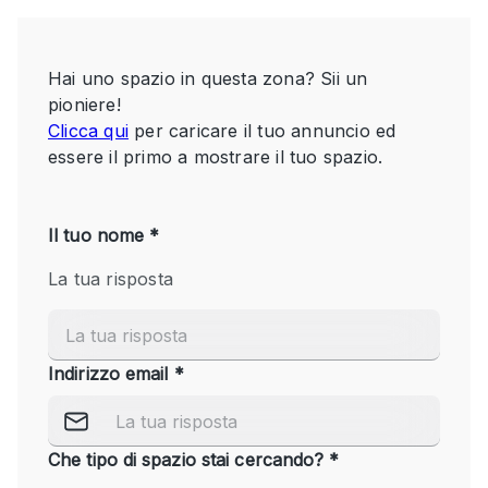
Servizio
Acquista
Conferenza
Meeting
Ufficio
fotografico
Condividi
Tipo di spazio
Acquista Condividi
Altro
Appartamento/loft
Atelier / Laboratorio
Boutique/negozio
Camion
Container