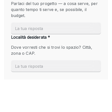
Fiera/festival
Galleria d'arte
Hall
Imbarcazione
Magazzino
Negozio in centro commerciale
Ristorante/bar/caffè
Sala conferenze
Sala riunioni
Salone
Spazio creativo
Spazio hall
Spazio per Eventi