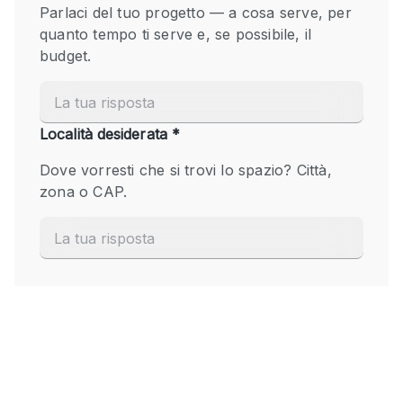
Fiera/festival
Galleria d'arte
Hall
Imbarcazione
Magazzino
Negozio in centro commerciale
Ristorante/bar/caffè
Sala conferenze
Sala riunioni
Salone
Spazio creativo
Spazio hall
Spazio per Eventi