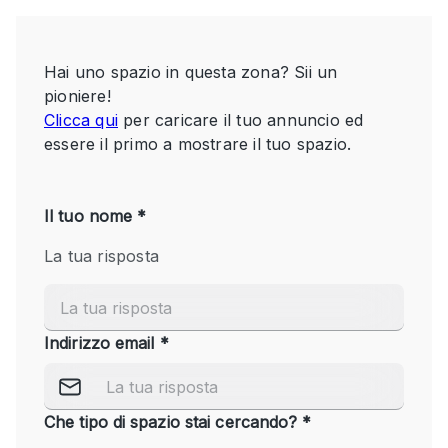
Servizio
Acquista
Conferenza
Meeting
Ufficio
fotografico
Condividi
Tipo di spazio
Acquista Condividi
Altro
Appartamento/loft
Atelier / Laboratorio
Boutique/negozio
Camion
Container