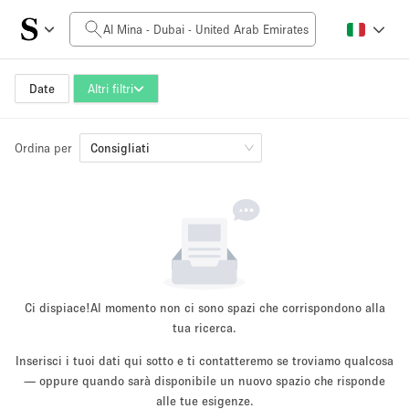
Prezzo al giorno
0AED
5.000AED+
Date
Altri filtri
Ordina per
Dimensioni dello spazio
Consigliati
10 m²
500+ m²
~ 13 persone
~ 650 persone
Tipo di progetto
Ci dispiace!
Al momento non ci sono spazi che corrispondono alla
tua ricerca.
Inserisci i tuoi dati qui sotto e ti contatteremo se troviamo qualcosa
Evento
— oppure quando sarà disponibile un nuovo spazio che risponde
Vendita
Showroom
Evento
Cibo
artistico
alle tue esigenze.