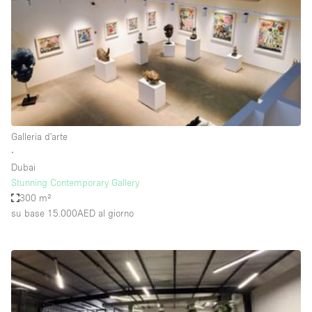
Elettricità
Esposizione di Automobili
Giardino
Illuminazione
Impianto audiovisivo
Galleria d'arte
Industriale
∙
Internet
Dubai
Stunning Contemporary Gallery
Licenza per Liquori
300 m²
su base 15.000AED
al giorno
Livello strada
Luce Diurna
Magazzino
Parcheggio privato
Piano terra