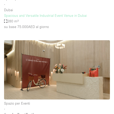
∙
Dubai
Spacious and Versatile Industrial Event Venue in Dubai
280 m²
su base 75.000AED
al giorno
Spazio per Eventi
∙