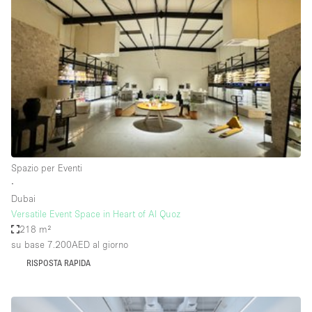
Fiera/festival
Galleria d'arte
Hall
Imbarcazione
Magazzino
Negozio in centro commerciale
Ristorante/bar/caffè
Spazio per Eventi
Sala conferenze
∙
Dubai
Sala riunioni
Versatile Event Space in Heart of Al Quoz
Salone
218 m²
su base 7.200AED
al giorno
Spazio creativo
RISPOSTA RAPIDA
Spazio hall
Spazio per Eventi