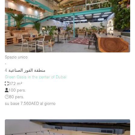
Aria condizionata
Arredamento
Ascensore
Attaccapanni
Attrezzature da ufficio
Spazio unico
Bagni
∙
منطقة القوز الصناعية 4
Bagno
Green Oasis in the center of Dubai
Banconi
372 m²
100 pers.
Bar
80 pers.
Camere Multiple
su base 7.560AED
al giorno
Camerini di prova
Concierge
Cucina