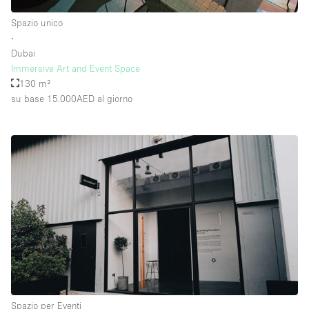
Spazio unico
∙
Dubai
Immersive Art and Event Space
130 m²
su base 15.000AED
al giorno
Spazio per Eventi