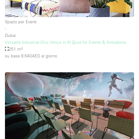
Spazio per Eventi
∙
Dubai
Versatile Industrial-Chic Venue in Al Quoz for Events & Activations
251 m²
su base 8.640AED
al giorno