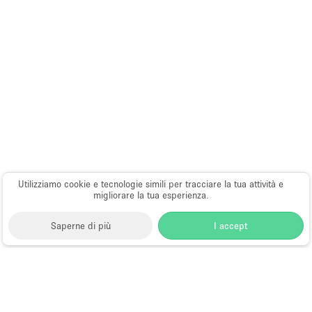
Utilizziamo cookie e tecnologie simili per tracciare la tua attività e
migliorare la tua esperienza.
Saperne di più
I accept
Storefront
>
Affittare uno spazio ufficio
>
Spazi ufficio
flessibili a Dubai
>
Spazi ufficio flessibili a Al Quoz,