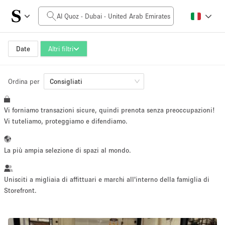
Prezzo al giorno
0AED
5.000AED+
Date
Altri filtri
Ordina per
Dimensioni dello spazio
Consigliati
Vi forniamo transazioni sicure, quindi prenota senza preoccupazioni!
10 m²
500+ m²
Vi tuteliamo, proteggiamo e difendiamo.
~ 13 persone
~ 650 persone
La più ampia selezione di spazi al mondo.
Tipo di progetto
Unisciti a migliaia di affittuari e marchi all'interno della famiglia di
Storefront.
Evento
Vendita
Showroom
Evento
Cibo
artistico