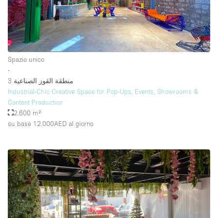
Piano/Accesso
Seminterrato
Spazio unico
∙
Piano terra su corte
منطقة القوز الصناعية 3
Piano terra su strada
Industrial-Chic Creative Space for Pop-Ups, Events, Showrooms &
Content Production
Centro commerciale
2.600 m²
su base 12.000AED
al giorno
Terrazza
Di sopra
Altro