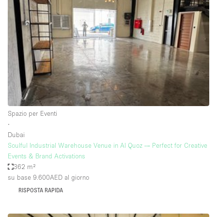
Servizio
Acquista
Conferenza
Meeting
Ufficio
fotografico
Condividi
Tipo di spazio
Acquista Condividi
Spazio per Eventi
∙
Altro
Dubai
Appartamento/loft
Soulful Industrial Warehouse Venue in Al Quoz — Perfect for Creative
Events & Brand Activations
Atelier / Laboratorio
362 m²
Boutique/negozio
su base 9.600AED
al giorno
RISPOSTA RAPIDA
Camion
Container