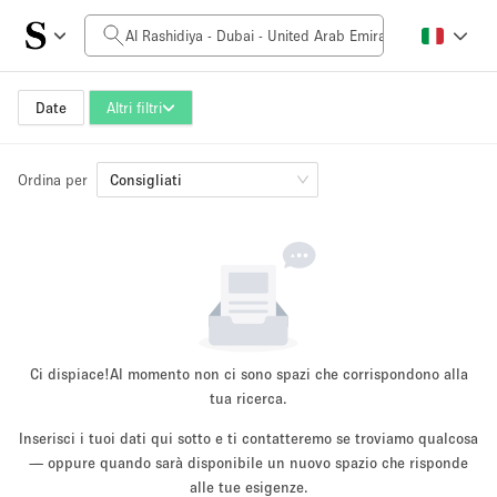
Prezzo al giorno
0AED
5.000AED+
Date
Altri filtri
Ordina per
Dimensioni dello spazio
Consigliati
10 m²
500+ m²
~ 13 persone
~ 650 persone
Tipo di progetto
Ci dispiace!
Al momento non ci sono spazi che corrispondono alla
tua ricerca.
Inserisci i tuoi dati qui sotto e ti contatteremo se troviamo qualcosa
Evento
— oppure quando sarà disponibile un nuovo spazio che risponde
Vendita
Showroom
Evento
Cibo
artistico
alle tue esigenze.