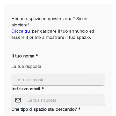
Servizio
Acquista
Conferenza
Meeting
Ufficio
fotografico
Condividi
Tipo di spazio
Acquista Condividi
Altro
Appartamento/loft
Atelier / Laboratorio
Boutique/negozio
Camion
Container