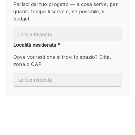
Fiera/festival
Galleria d'arte
Hall
Imbarcazione
Magazzino
Negozio in centro commerciale
Ristorante/bar/caffè
Sala conferenze
Sala riunioni
Salone
Spazio creativo
Spazio hall
Spazio per Eventi