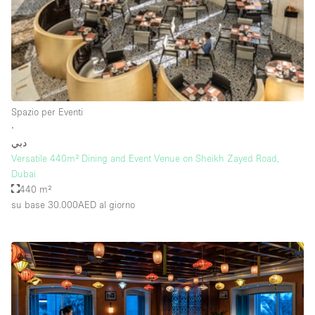
Raw
Riscaldamento
Sistema di sicurezza
Smoking Area
Spazio per Eventi
Soundproof
∙
دبي
Spazio living
Versatile 440m² Dining and Event Venue on Sheikh Zayed Road,
Stile Haussmann
Dubai
440 m²
Terrace
su base 30.000AED
al giorno
Tetto / Terrazza
Vetrina
Vista incredibile
Water Access
Whitebox / Minimal