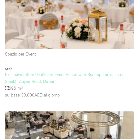
Elettricità
Esposizione di Automobili
Giardino
Illuminazione
Impianto audiovisivo
Spazio per Eventi
∙
Industriale
دبي
Internet
Exclusive 595m² Ballroom Event Venue with Rooftop Terraces on
Sheikh Zayed Road, Dubai
Licenza per Liquori
595 m²
su base 30.000AED
al giorno
Livello strada
Luce Diurna
Magazzino
Parcheggio privato
Piano terra