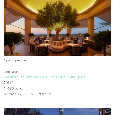
Servizio
Acquista
Conferenza
Meeting
Ufficio
fotografico
Condividi
Tipo di spazio
Acquista Condividi
Spazio per Eventi
∙
Altro
Jumeirah 1
Appartamento/loft
Jazz-Inspired Mixology & Parisian Dining Event Space
615 m²
Atelier / Laboratorio
180 pers.
Boutique/negozio
su base 120.000AED
al giorno
Camion
Container