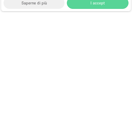
Saperne di più
I accept
Storefront
>
Affitta spazi di Shop Sharing
>
Spazi di
Shop Sharing a Dubai
>
Spazi di Shop Sharing a Al
Satwa, Dubai
Spazi di Shop Sharing a Al Satwa,
Dubai
Choose
Tutte le località
Italiano
a
Tutti i tipi di spazi
Language
Spazi retail temporanei
Negozi pop-up
Spazi per eventi
Gallerie d’arte e spazi espositivi
Sale riunioni