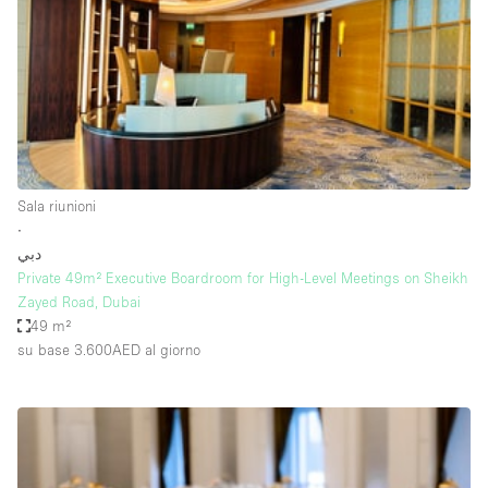
Aria condizionata
Arredamento
Ascensore
Attaccapanni
Attrezzature da ufficio
Sala riunioni
Bagni
∙
دبي
Bagno
Private 49m² Executive Boardroom for High-Level Meetings on Sheikh
Banconi
Zayed Road, Dubai
49 m²
Bar
su base 3.600AED
al giorno
Camere Multiple
Camerini di prova
Concierge
Cucina