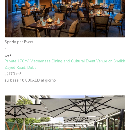
Piano/Accesso
Seminterrato
Spazio per Eventi
Piano terra su corte
∙
Piano terra su strada
دبي
Private 170m² Vietnamese Dining and Cultural Event Venue on Sheikh
Centro commerciale
Zayed Road, Dubai
170 m²
Terrazza
su base 18.000AED
al giorno
Di sopra
Altro