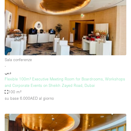
Spazio pubblicitario
Spazio unico
Stand / Bancarella
Stand / Chiosco / Stand
Studio fotografico / riprese
Terrazzo
Sala conferenze
Uffici
∙
دبي
Villa / Casa
Flexible 100m² Executive Meeting Room for Boardrooms, Workshops
and Corporate Events on Sheikh Zayed Road, Dubai
100 m²
Dotazioni dello spazio
su base 6.000AED
al giorno
Accesso per disabili
Ampia Porta d'Ingresso
Animals Friendly