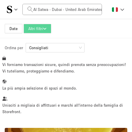
Prezzo al giorno
0AED
5.000AED+
Date
Altri filtri
Ordina per
Dimensioni dello spazio
Consigliati
Vi forniamo transazioni sicure, quindi prenota senza preoccupazioni!
10 m²
500+ m²
Vi tuteliamo, proteggiamo e difendiamo.
~ 13 persone
~ 650 persone
La più ampia selezione di spazi al mondo.
Tipo di progetto
Unisciti a migliaia di affittuari e marchi all'interno della famiglia di
Storefront.
Evento
Vendita
Showroom
Evento
Cibo
artistico