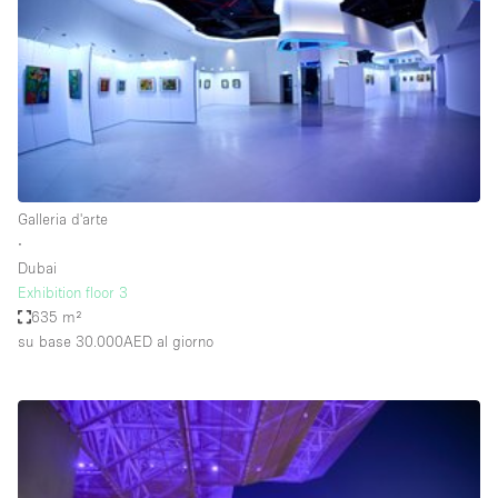
Fiera/festival
Galleria d'arte
Hall
Imbarcazione
Magazzino
Negozio in centro commerciale
Galleria d'arte
∙
Ristorante/bar/caffè
Dubai
Sala conferenze
Exhibition floor 3
635 m²
Sala riunioni
su base 30.000AED
al giorno
Salone
Spazio creativo
Spazio hall
Spazio per Eventi