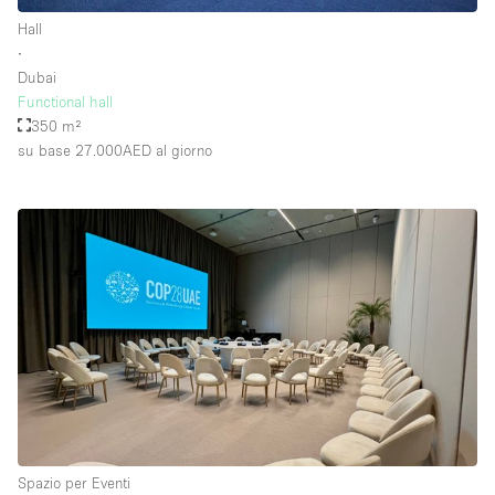
Hall
∙
Dubai
Functional hall
350 m²
su base 27.000AED
al giorno
Spazio per Eventi