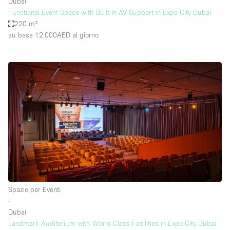
Dubai
Functional Event Space with Built-In AV Support in Expo City Dubai
220 m²
su base 12.000AED
al giorno
Spazio per Eventi
∙
Dubai
Landmark Auditorium with World-Class Facilities in Expo City Dubai