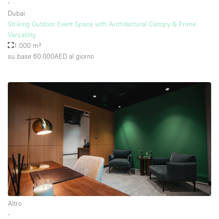
∙
Dubai
Striking Outdoor Event Space with Architectural Canopy & Prime
Versatility
1.000 m²
su base 60.000AED
al giorno
Altro
∙