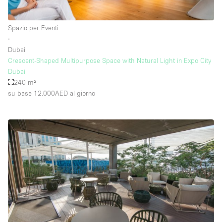
Spazio per Eventi
Piano/Accesso
∙
Dubai
Seminterrato
Crescent-Shaped Multipurpose Space with Natural Light in Expo City
Dubai
Piano terra su corte
240 m²
Piano terra su strada
su base 12.000AED
al giorno
Centro commerciale
Terrazza
Di sopra
Altro