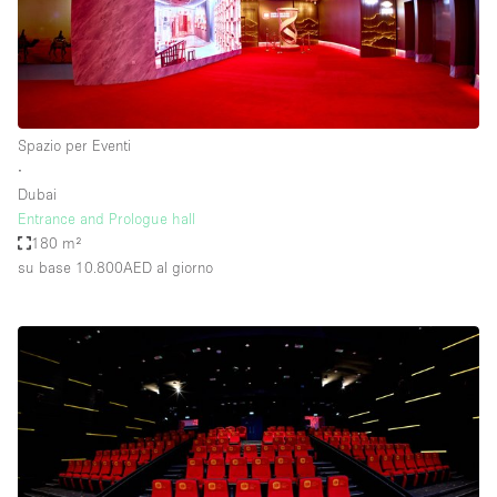
Spazio per Eventi
∙
Dubai
Entrance and Prologue hall
180 m²
su base 10.800AED
al giorno