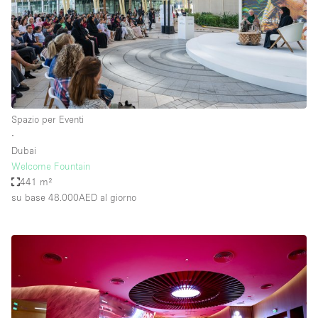
Spazio per Eventi
∙
Dubai
Welcome Fountain
441 m²
su base 48.000AED
al giorno