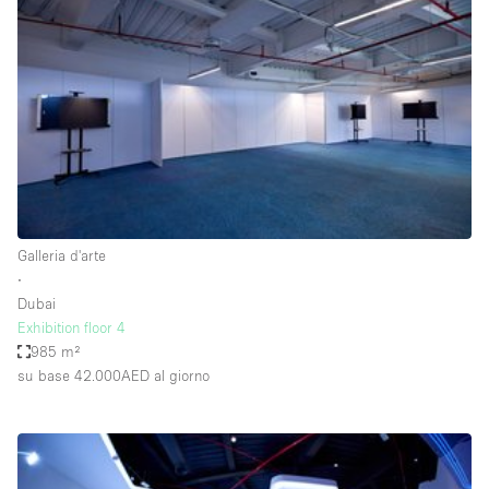
Servizio
Acquista
Conferenza
Meeting
Ufficio
fotografico
Condividi
Tipo di spazio
Acquista Condividi
Galleria d'arte
∙
Altro
Dubai
Appartamento/loft
Exhibition floor 4
985 m²
Atelier / Laboratorio
su base 42.000AED
al giorno
Boutique/negozio
Camion
Container