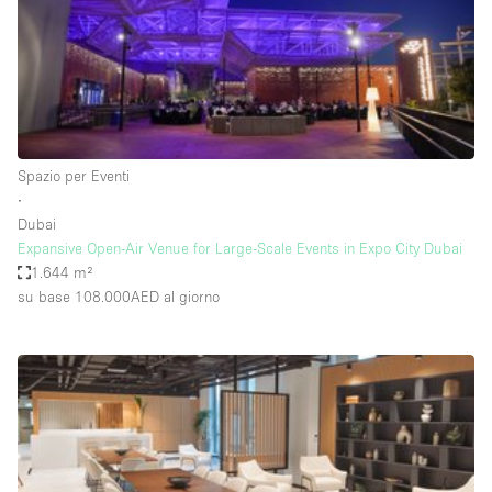
Spazio pubblicitario
Spazio unico
Stand / Bancarella
Stand / Chiosco / Stand
Studio fotografico / riprese
Spazio per Eventi
∙
Terrazzo
Dubai
Uffici
Expansive Open-Air Venue for Large-Scale Events in Expo City Dubai
1.644 m²
Villa / Casa
su base 108.000AED
al giorno
Dotazioni dello spazio
Accesso per disabili
Ampia Porta d'Ingresso
Animals Friendly