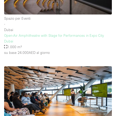
Raw
Riscaldamento
Spazio per Eventi
∙
Sistema di sicurezza
Dubai
Smoking Area
Open-Air Amphitheatre with Stage for Performances in Expo City
Dubai
Soundproof
1.000 m²
su base 24.000AED
al giorno
Spazio living
Stile Haussmann
Terrace
Tetto / Terrazza
Vetrina
Vista incredibile
Water Access
Whitebox / Minimal