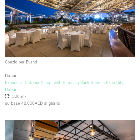
Spazio per Eventi
∙
Dubai
Expansive Outdoor Venue with Stunning Backdrops in Expo City
Dubai
1.300 m²
su base 48.000AED
al giorno