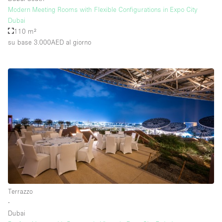
Modern Meeting Rooms with Flexible Configurations in Expo City
Dubai
110 m²
su base 3.000AED
al giorno
Terrazzo
∙
Dubai