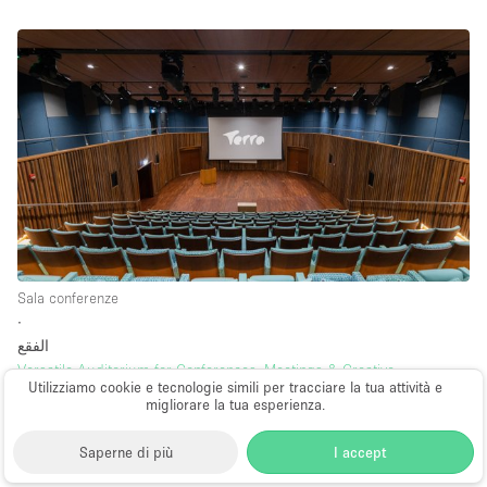
Sala conferenze
∙
الفقع
Versatile Auditorium for Conferences, Meetings & Creative
Utilizziamo cookie e tecnologie simili per tracciare la tua attività e
Productions
migliorare la tua esperienza.
5.000 m²
su base 30.000AED
al giorno
Saperne di più
I accept