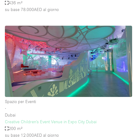
436 m²
su base 78.000AED
al giorno
Spazio per Eventi
∙
Dubai
Creative Children’s Event Venue in Expo City Dubai
200 m²
su base 12.000AED
al giorno