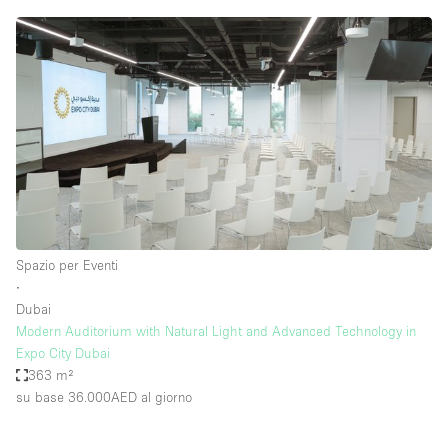
Spazio per Eventi
∙
Dubai
Modern Auditorium with Natural Light and Advanced Technology in
Expo City Dubai
363 m²
su base 36.000AED
al giorno