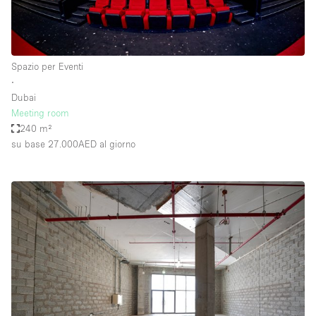
Spazio per Eventi
∙
Dubai
Meeting room
240 m²
su base 27.000AED
al giorno