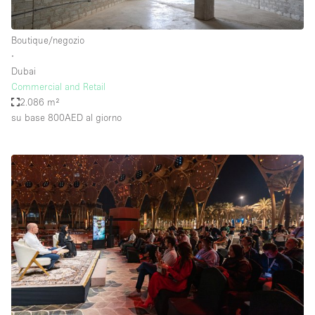
Boutique/negozio
∙
Dubai
Commercial and Retail
2.086 m²
su base 800AED
al giorno