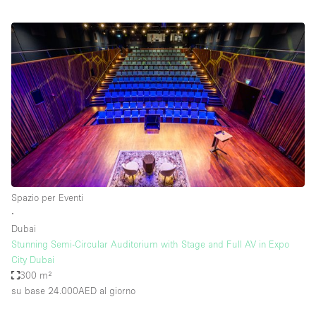
Spazio per Eventi
∙
Dubai
Stunning Semi-Circular Auditorium with Stage and Full AV in Expo
City Dubai
300 m²
su base 24.000AED
al giorno