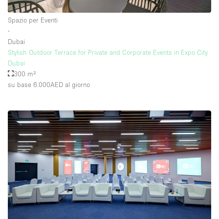
Spazio per Eventi
∙
Dubai
Stylish Outdoor Terrace for Private and Corporate Events in Expo City
Dubai
300 m²
su base 6.000AED
al giorno