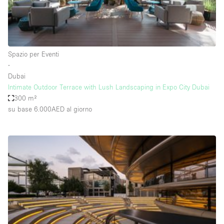
Elettricità
Esposizione di Automobili
Giardino
Spazio per Eventi
∙
Illuminazione
Dubai
Impianto audiovisivo
Intimate Outdoor Terrace with Lush Landscaping in Expo City Dubai
300 m²
Industriale
su base 6.000AED
al giorno
Internet
Licenza per Liquori
Livello strada
Luce Diurna
Magazzino
Parcheggio privato
Piano terra