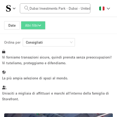
Prezzo al giorno
0AED
5.000AED+
Date
Altri filtri
Ordina per
Dimensioni dello spazio
Consigliati
Vi forniamo transazioni sicure, quindi prenota senza preoccupazioni!
10 m²
500+ m²
Vi tuteliamo, proteggiamo e difendiamo.
~ 13 persone
~ 650 persone
La più ampia selezione di spazi al mondo.
Tipo di progetto
Unisciti a migliaia di affittuari e marchi all'interno della famiglia di
Storefront.
Evento
Vendita
Showroom
Evento
Cibo
artistico