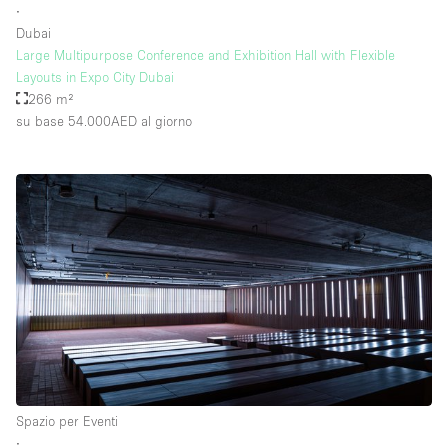
∙
Dubai
Large Multipurpose Conference and Exhibition Hall with Flexible
Layouts in Expo City Dubai
266 m²
su base 54.000AED
al giorno
Spazio per Eventi
∙