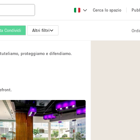
Cerca lo spazio
Pubb
ta Condividi
Altri filtri
Ordi
Altro
Atelier / Laborator
i tuteliamo, proteggiamo e difendiamo.
Camion
Fiera/festival
Hall
Magazzino
efront.
Ristorante/bar/caf
Sala riunioni
Spazio creativo
Spazio per Eventi