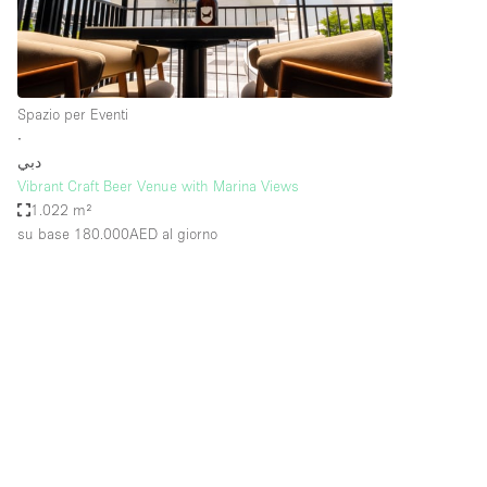
Elettricità
Giardino
Impianto audiovisivo
Spazio per Eventi
Internet
∙
دبي
Livello strada
Vibrant Craft Beer Venue with Marina Views
Magazzino
1.022 m²
su base 180.000AED
al giorno
Piano terra
Riscaldamento
Smoking Area
Spazio living
Terrace
Vetrina
Water Access