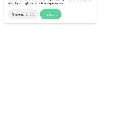
attività e migliorare la tua esperienza.
Saperne di più
I accept
Storefront
>
Affitta spazi di Shop Sharing
>
Spazi di Shop S
Spazi di Shop Sharing a Dubai Marina, 
Choose
Tutte le local
Italiano
a
Tutti i tipi di
Language
Spazi retail
Negozi pop-
Spazi per ev