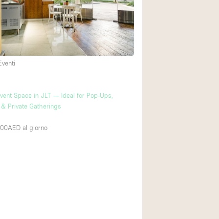
Spazio unico
Stand / Chiosco / 
Terrazzo
Villa / Casa
Eventi
Ampia Porta d'Ingr
vent Space in JLT — Ideal for Pop-Ups,
& Private Gatherings
Aria condizionata
Ascensore
000AED
al giorno
Attrezzature da uff
Bagno
Bar
Camerini di prova
Cucina