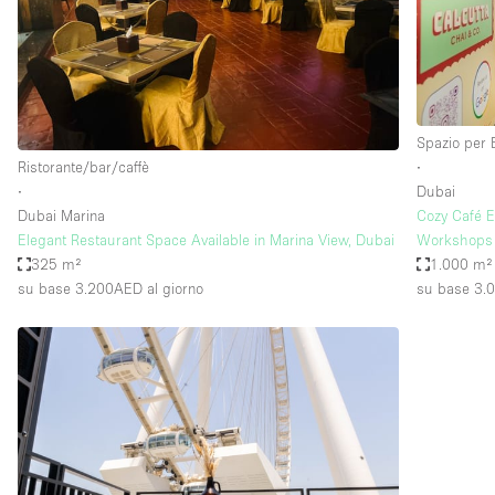
Spazio pubblicitario
Stand / Bancarella
Studio fotografico / riprese
Uffici
Spazio per 
Ristorante/bar/caffè
∙
∙
Dubai
Dotazioni dello 
Accesso per disabili
Dubai Marina
Cozy Café E
spazio
Elegant Restaurant Space Available in Marina View, Dubai
Workshops 
Animals Friendly
325 m²
1.000 m²
Arredamento
su base 3.200AED
al giorno
su base 3.
Attaccapanni
Bagni
Banconi
Camere Multiple
Concierge