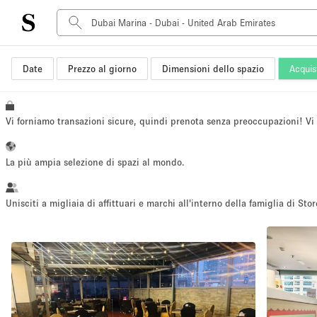
Date
Prezzo al giorno
Dimensioni dello spazio
Acquis
Tipo di spazio
Acquista Condividi
Appartamento/loft
Vi forniamo transazioni sicure, quindi prenota senza preoccupazioni! V
Boutique/negozio
Container
La più ampia selezione di spazi al mondo.
Galleria d'arte
Imbarcazione
Unisciti a migliaia di affittuari e marchi all'interno della famiglia di Stor
Negozio in centro commerciale
Sala conferenze
Salone
Spazio hall