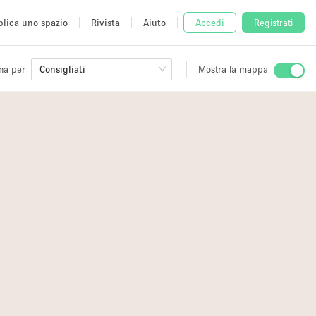
lica uno spazio
Rivista
Aiuto
Accedi
Registrati
na per
Consigliati
Mostra la mappa
io
fè