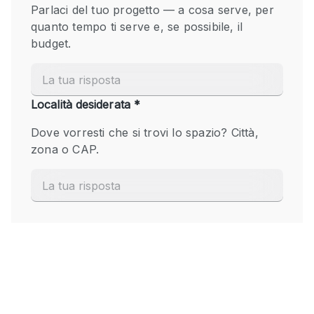
Fiera/festival
Galleria d'arte
Hall
Imbarcazione
Magazzino
Negozio in centro commerciale
Ristorante/bar/caffè
Sala conferenze
Sala riunioni
Salone
Spazio creativo
Spazio hall
Spazio per Eventi