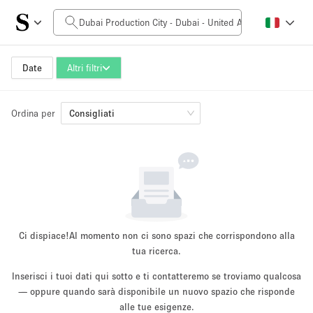
Prezzo al giorno
0AED
5.000AED+
Date
Altri filtri
Ordina per
Dimensioni dello spazio
Consigliati
10 m²
500+ m²
~ 13 persone
~ 650 persone
Tipo di progetto
Ci dispiace!
Al momento non ci sono spazi che corrispondono alla
tua ricerca.
Inserisci i tuoi dati qui sotto e ti contatteremo se troviamo qualcosa
Evento
— oppure quando sarà disponibile un nuovo spazio che risponde
Vendita
Showroom
Evento
Cibo
artistico
alle tue esigenze.