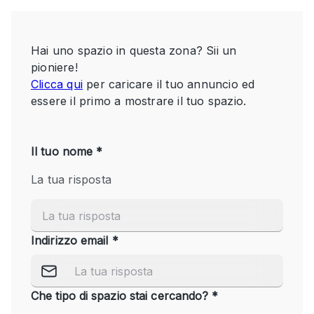
Servizio
Acquista
Conferenza
Meeting
Ufficio
fotografico
Condividi
Tipo di spazio
Acquista Condividi
Altro
Appartamento/loft
Atelier / Laboratorio
Boutique/negozio
Camion
Container