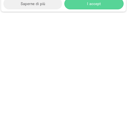
Saperne di più
I accept
Storefront
>
Affitta un ristorante o un bar pop-up
>
Ristoranti e bar pop-up a Dubai
>
Ristoranti e bar pop-
up a Dubai Production City, Dubai
Ristoranti e Bar Pop-Up a Dubai
Production City, Dubai
Quali sono le location più
ricercate per affittare
spazi per eventi
gastronomici a Dubai
Production City, Dubai?
Dubai Production City, precedentemente nota come