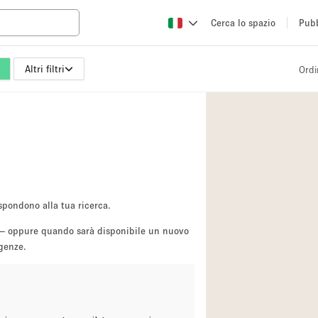
Cerca lo spazio
Pubb
Altri filtri
Ordi
Altro
Atelier / Laborator
Camion
Fiera/festival
Hall
Magazzino
spondono alla tua ricerca.
Ristorante/bar/caf
sa — oppure quando sarà disponibile un nuovo
igenze.
Sala riunioni
Spazio creativo
Spazio per Eventi