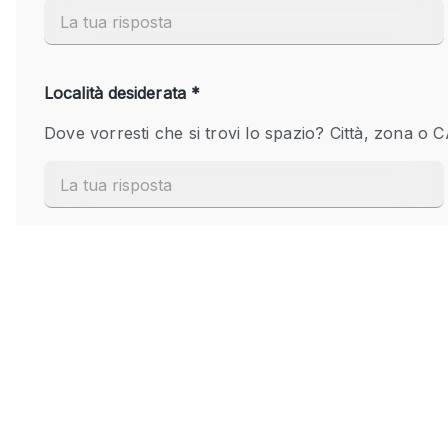
Elettricità
Giardino
Impianto audiovisivo
Internet
Livello strada
Magazzino
Piano terra
Riscaldamento
Smoking Area
Spazio living
Terrace
Vetrina
Water Access