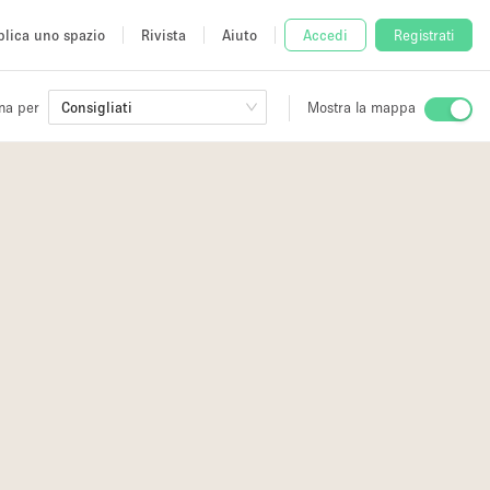
lica uno spazio
Rivista
Aiuto
Accedi
Registrati
na per
Consigliati
Mostra la mappa
io
fè