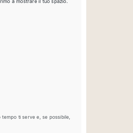
Spazio unico
Stand / Chiosco / 
Terrazzo
Villa / Casa
Ampia Porta d'Ingr
Aria condizionata
Ascensore
Attrezzature da uff
Bagno
Bar
Camerini di prova
Cucina