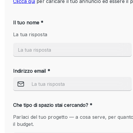
Spazio pubblicitario
Stand / Bancarella
Studio fotografico / riprese
Uffici
Dotazioni dello 
Accesso per disabili
spazio
Animals Friendly
Arredamento
Attaccapanni
Bagni
Banconi
Camere Multiple
Concierge