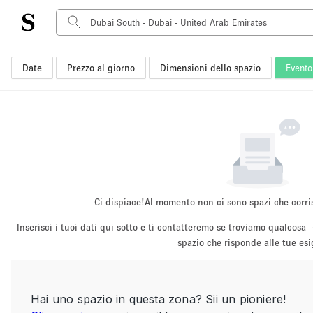
Date
Prezzo al giorno
Dimensioni dello spazio
Evento
Tipo di spazio
Acquista Condividi
Appartamento/loft
Boutique/negozio
Container
Galleria d'arte
Imbarcazione
Ci dispiace!
Al momento non ci sono spazi che corri
Negozio in centro commerciale
Inserisci i tuoi dati qui sotto e ti contatteremo se troviamo qualco
Sala conferenze
spazio che risponde alle tue es
Salone
Spazio hall