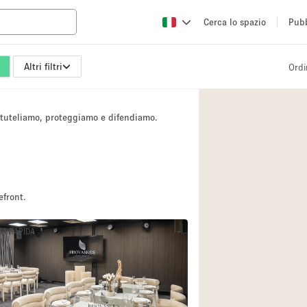
Cerca lo spazio
Pubb
Altri filtri
Ordi
Altro
Atelier / Laborator
i tuteliamo, proteggiamo e difendiamo.
Camion
Fiera/festival
Hall
Magazzino
efront.
Ristorante/bar/caf
TA RAPIDA
Sala riunioni
Spazio creativo
Spazio per Eventi