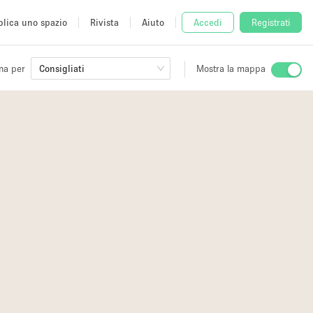
lica uno spazio
Rivista
Aiuto
Accedi
Registrati
na per
Consigliati
Mostra la mappa
io
fè