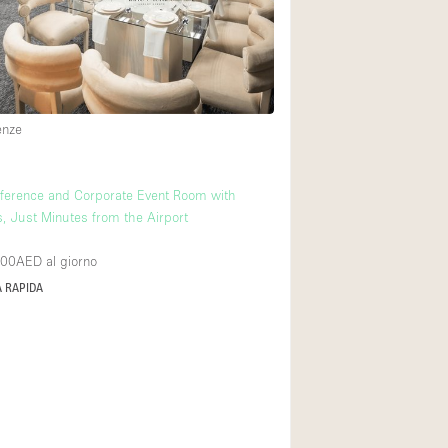
Spazio unico
Stand / Chiosco / 
Terrazzo
Villa / Casa
enze
Ampia Porta d'Ingr
ference and Corporate Event Room with
s, Just Minutes from the Airport
Aria condizionata
Ascensore
400AED
al giorno
 RAPIDA
Attrezzature da uff
Bagno
Bar
Camerini di prova
Cucina