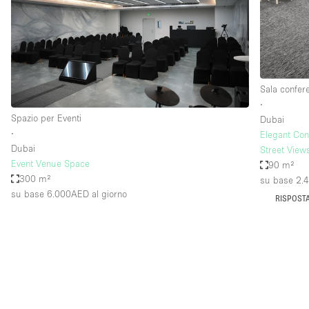
Spazio pubblicitario
Stand / Bancarella
Studio fotografico / riprese
Uffici
Sala confer
∙
Spazio per Eventi
Dubai
Dotazioni dello 
Accesso per disabili
∙
Elegant Con
spazio
Dubai
Street View
Animals Friendly
Event Venue Space
90 m²
Arredamento
300 m²
su base 2.
su base 6.000AED
al giorno
RISPOSTA
Attaccapanni
Bagni
Banconi
Camere Multiple
Concierge