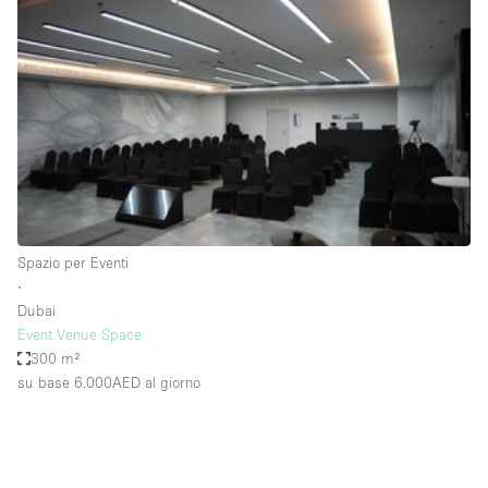
Fiera/festival
Galleria d'arte
Hall
Imbarcazione
Magazzino
Negozio in centro commerciale
Ristorante/bar/caffè
Spazio per Eventi
Sala conferenze
∙
Dubai
Sala riunioni
Event Venue Space
Salone
300 m²
su base 6.000AED
al giorno
Spazio creativo
Spazio hall
Spazio per Eventi