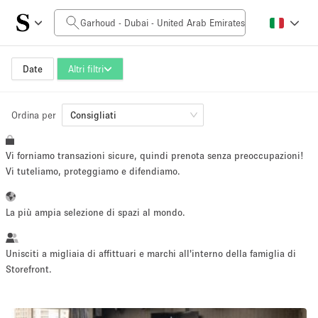
Prezzo al giorno
0AED
5.000AED+
Date
Altri filtri
Ordina per
Dimensioni dello spazio
Consigliati
Vi forniamo transazioni sicure, quindi prenota senza preoccupazioni!
10 m²
500+ m²
Vi tuteliamo, proteggiamo e difendiamo.
~ 13 persone
~ 650 persone
La più ampia selezione di spazi al mondo.
Tipo di progetto
Unisciti a migliaia di affittuari e marchi all'interno della famiglia di
Storefront.
Evento
Vendita
Showroom
Evento
Cibo
artistico