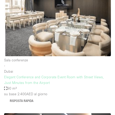
Servizio
Acquista
Conferenza
Meeting
Ufficio
fotografico
Condividi
Tipo di spazio
Acquista Condividi
Sala conferenze
∙
Altro
Dubai
Appartamento/loft
Elegant Conference and Corporate Event Room with Street Views,
Just Minutes from the Airport
Atelier / Laboratorio
90 m²
Boutique/negozio
su base 2.400AED
al giorno
RISPOSTA RAPIDA
Camion
Container