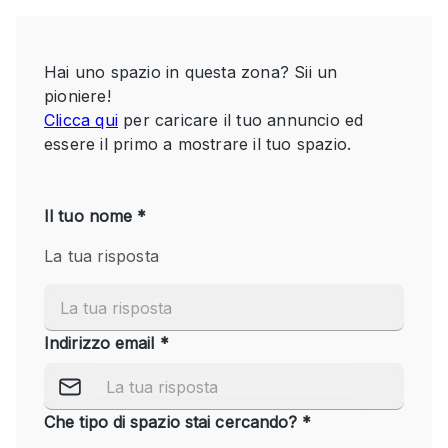
Servizio
Acquista
Conferenza
Meeting
Ufficio
fotografico
Condividi
Tipo di spazio
Acquista Condividi
Altro
Appartamento/loft
Atelier / Laboratorio
Boutique/negozio
Camion
Container