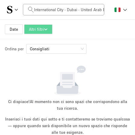
Prezzo al giorno
0AED
5.000AED+
Date
Altri filtri
Ordina per
Dimensioni dello spazio
Consigliati
10 m²
500+ m²
~ 13 persone
~ 650 persone
Tipo di progetto
Ci dispiace!
Al momento non ci sono spazi che corrispondono alla
tua ricerca.
Inserisci i tuoi dati qui sotto e ti contatteremo se troviamo qualcosa
Evento
— oppure quando sarà disponibile un nuovo spazio che risponde
Vendita
Showroom
Evento
Cibo
artistico
alle tue esigenze.