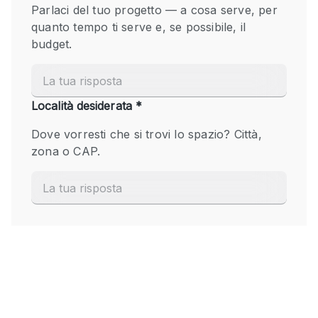
Fiera/festival
Galleria d'arte
Hall
Imbarcazione
Magazzino
Negozio in centro commerciale
Ristorante/bar/caffè
Sala conferenze
Sala riunioni
Salone
Spazio creativo
Spazio hall
Spazio per Eventi