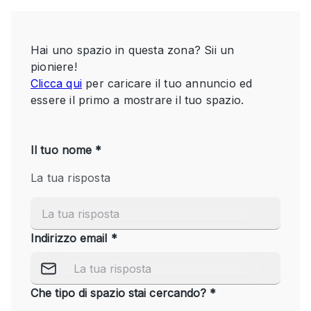
Servizio
Acquista
Conferenza
Meeting
Ufficio
fotografico
Condividi
Tipo di spazio
Acquista Condividi
Altro
Appartamento/loft
Atelier / Laboratorio
Boutique/negozio
Camion
Container