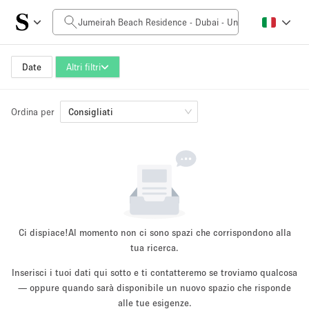
Prezzo al giorno
0AED
5.000AED+
Date
Altri filtri
Ordina per
Dimensioni dello spazio
Consigliati
10 m²
500+ m²
~ 13 persone
~ 650 persone
Tipo di progetto
Ci dispiace!
Al momento non ci sono spazi che corrispondono alla
tua ricerca.
Inserisci i tuoi dati qui sotto e ti contatteremo se troviamo qualcosa
Evento
— oppure quando sarà disponibile un nuovo spazio che risponde
Vendita
Showroom
Evento
Cibo
artistico
alle tue esigenze.