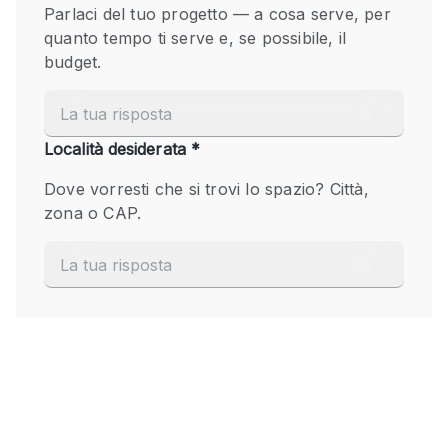
Fiera/festival
Galleria d'arte
Hall
Imbarcazione
Magazzino
Negozio in centro commerciale
Ristorante/bar/caffè
Sala conferenze
Sala riunioni
Salone
Spazio creativo
Spazio hall
Spazio per Eventi