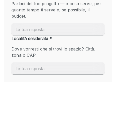
Fiera/festival
Galleria d'arte
Hall
Imbarcazione
Magazzino
Negozio in centro commerciale
Ristorante/bar/caffè
Sala conferenze
Sala riunioni
Salone
Spazio creativo
Spazio hall
Spazio per Eventi