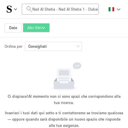
Prezzo al giorno
0AED
5.000AED+
Date
Altri filtri
Ordina per
Dimensioni dello spazio
Consigliati
10 m²
500+ m²
~ 13 persone
~ 650 persone
Tipo di progetto
Ci dispiace!
Al momento non ci sono spazi che corrispondono alla
tua ricerca.
Inserisci i tuoi dati qui sotto e ti contatteremo se troviamo qualcosa
Evento
— oppure quando sarà disponibile un nuovo spazio che risponde
Vendita
Showroom
Evento
Cibo
artistico
alle tue esigenze.