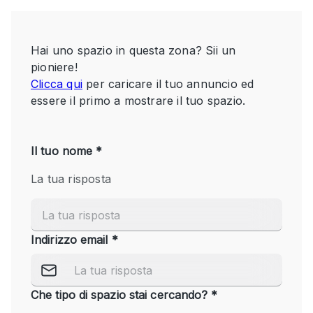
Servizio
Acquista
Conferenza
Meeting
Ufficio
fotografico
Condividi
Tipo di spazio
Acquista Condividi
Altro
Appartamento/loft
Atelier / Laboratorio
Boutique/negozio
Camion
Container