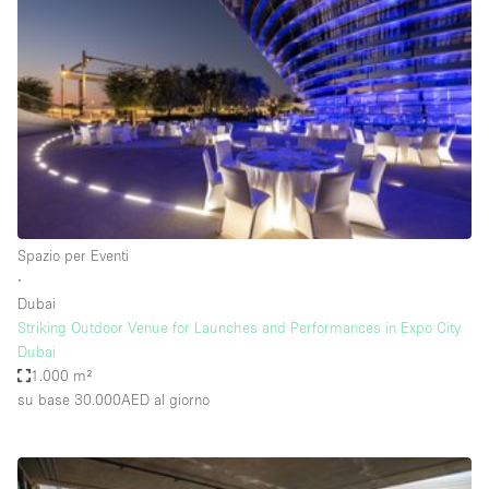
Servizio
Acquista
Conferenza
Meeting
Ufficio
fotografico
Condividi
Tipo di spazio
Acquista Condividi
Spazio per Eventi
∙
Altro
Dubai
Appartamento/loft
Striking Outdoor Venue for Launches and Performances in Expo City
Dubai
Atelier / Laboratorio
1.000 m²
Boutique/negozio
su base 30.000AED
al giorno
Camion
Container