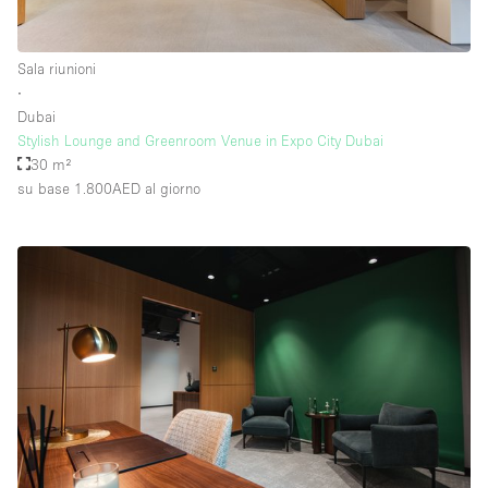
Sala riunioni
∙
Dubai
Stylish Lounge and Greenroom Venue in Expo City Dubai
30 m²
su base 1.800AED
al giorno