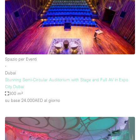
Aria condizionata
Arredamento
Ascensore
Attaccapanni
Attrezzature da ufficio
Spazio per Eventi
Bagni
∙
Dubai
Bagno
Stunning Semi-Circular Auditorium with Stage and Full AV in Expo
Banconi
City Dubai
300 m²
Bar
su base 24.000AED
al giorno
Camere Multiple
Camerini di prova
Concierge
Cucina