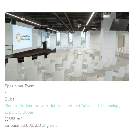
Spazio per Eventi
∙
Dubai
Modern Auditorium with Natural Light and Advanced Technology in
Expo City Dubai
363 m²
su base 36.000AED
al giorno