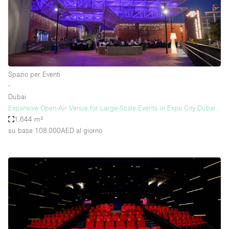
Spazio per Eventi
∙
Dubai
Expansive Open-Air Venue for Large-Scale Events in Expo City Dubai
1.644 m²
su base 108.000AED
al giorno