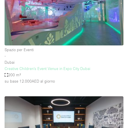
Elettricità
Esposizione di Automobili
Giardino
Illuminazione
Impianto audiovisivo
Spazio per Eventi
∙
Industriale
Dubai
Internet
Creative Children’s Event Venue in Expo City Dubai
200 m²
Licenza per Liquori
su base 12.000AED
al giorno
Livello strada
Luce Diurna
Magazzino
Parcheggio privato
Piano terra