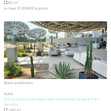
350 m²
su base 27.000AED
al giorno
Spazio pubblicitario
∙
Dubai
Striking Outdoor Event Space with Architectural Canopy & Prime
Versatility
1.000 m²