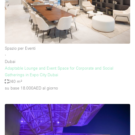
Spazio per Eventi
∙
Dubai
Adaptable Lounge and Event Space for Corporate and Social
Gatherings in Expo City Dubai
240 m²
su base 18.000AED
al giorno