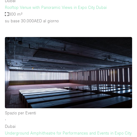
Dubai
Rooftop Venue with Panoramic Views in Expo City Dubai
800 m²
su base 30.000AED
al giorno
Spazio per Eventi
∙
Dubai
Underground Amphitheatre for Performances and Events in Expo City