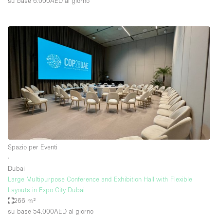
su base 6.000AED
al giorno
Spazio per Eventi
∙
Dubai
Large Multipurpose Conference and Exhibition Hall with Flexible
Layouts in Expo City Dubai
266 m²
su base 54.000AED
al giorno