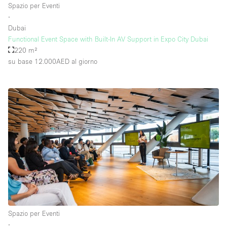
Spazio per Eventi
∙
Dubai
Functional Event Space with Built-In AV Support in Expo City Dubai
220 m²
su base 12.000AED
al giorno
Spazio per Eventi
∙