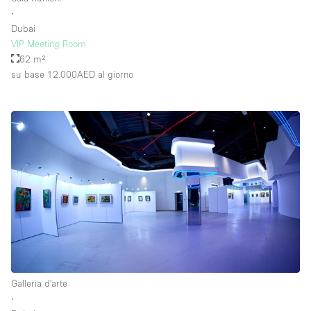
∙
Dubai
VIP Meeting Room
62 m²
su base 12.000AED
al giorno
Galleria d'arte
∙