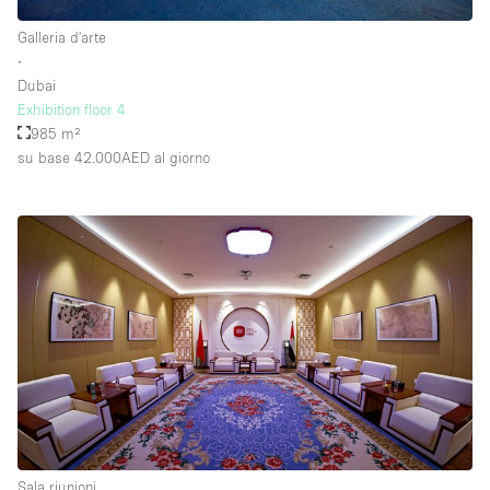
Galleria d'arte
∙
Dubai
Exhibition floor 4
985 m²
su base 42.000AED
al giorno
Sala riunioni