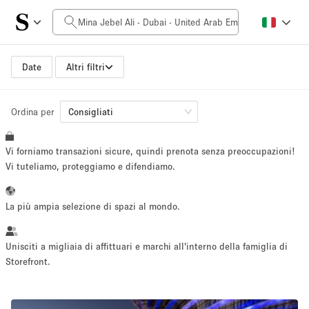
Prezzo al giorno
0AED
5.000AED+
Date
Altri filtri
Ordina per
Dimensioni dello spazio
Consigliati
Vi forniamo transazioni sicure, quindi prenota senza preoccupazioni!
10 m²
500+ m²
Vi tuteliamo, proteggiamo e difendiamo.
~ 13 persone
~ 650 persone
La più ampia selezione di spazi al mondo.
Tipo di progetto
Unisciti a migliaia di affittuari e marchi all'interno della famiglia di
Storefront.
Evento
Vendita
Showroom
Evento
Cibo
artistico