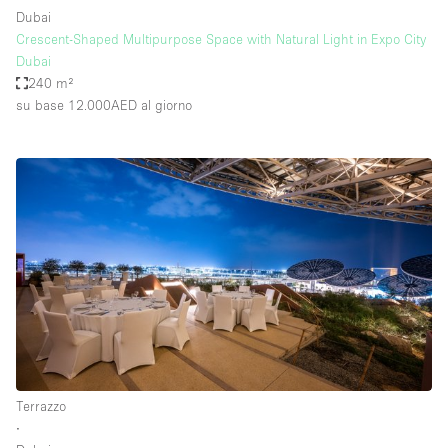
Dubai
Crescent-Shaped Multipurpose Space with Natural Light in Expo City
Dubai
240 m²
su base 12.000AED
al giorno
Terrazzo
∙