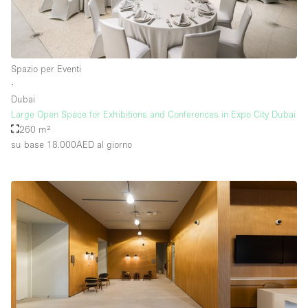
Piano/Accesso
Spazio per Eventi
Seminterrato
∙
Dubai
Piano terra su corte
Large Open Space for Exhibitions and Conferences in Expo City Dubai
Piano terra su strada
260 m²
su base 18.000AED
al giorno
Centro commerciale
Terrazza
Di sopra
Altro