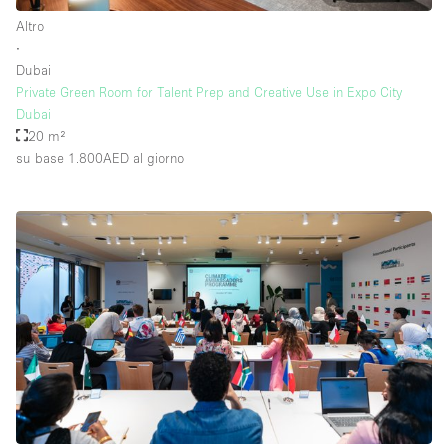
Altro
∙
Dubai
Private Green Room for Talent Prep and Creative Use in Expo City
Dubai
20 m²
su base 1.800AED
al giorno