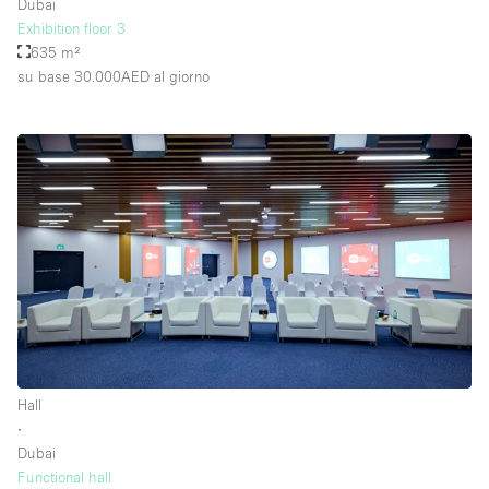
Dubai
Exhibition floor 3
635 m²
su base 30.000AED
al giorno
Hall
∙
Dubai
Functional hall