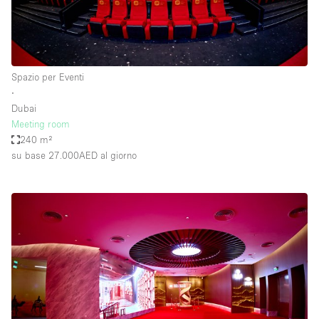
Spazio per Eventi
∙
Dubai
Meeting room
240 m²
su base 27.000AED
al giorno