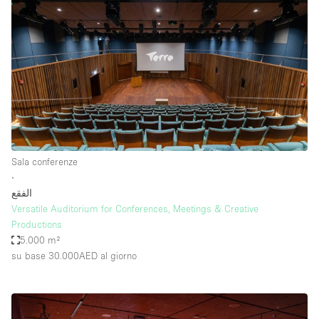
Sala conferenze
∙
الفقع
Versatile Auditorium for Conferences, Meetings & Creative
Productions
5.000 m²
su base 30.000AED
al giorno