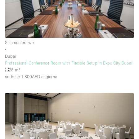
Raw
Riscaldamento
Sistema di sicurezza
Smoking Area
Sala conferenze
∙
Soundproof
Dubai
Professional Conference Room with Flexible Setup in Expo City Dubai
Spazio living
28 m²
Stile Haussmann
su base 1.800AED
al giorno
Terrace
Tetto / Terrazza
Vetrina
Vista incredibile
Water Access
Whitebox / Minimal