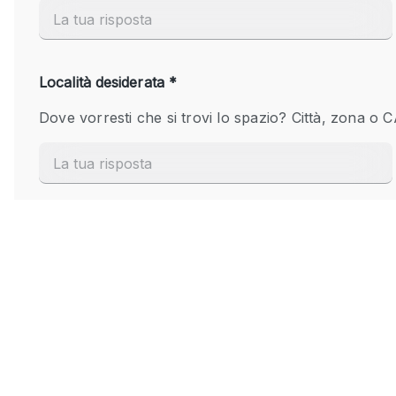
Elettricità
Giardino
Impianto audiovisivo
Internet
Livello strada
Magazzino
Piano terra
Riscaldamento
Smoking Area
Spazio living
Terrace
Vetrina
Water Access