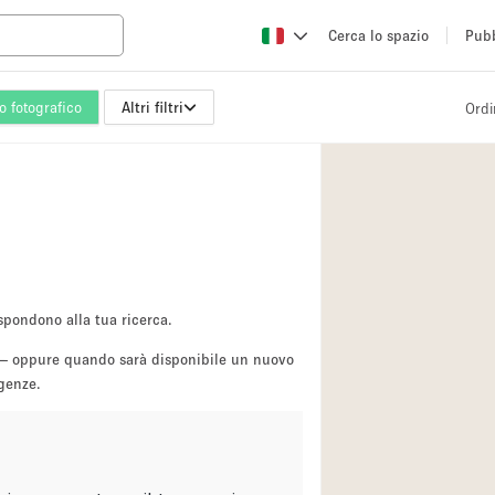
Cerca lo spazio
Pubb
io fotografico
Altri filtri
Ordi
Altro
Atelier / Laborator
Camion
Fiera/festival
Hall
Magazzino
spondono alla tua ricerca.
Ristorante/bar/caf
sa — oppure quando sarà disponibile un nuovo
igenze.
Sala riunioni
Spazio creativo
Spazio per Eventi