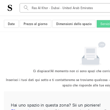
Date
Prezzo al giorno
Dimensioni dello spazio
Serviz
Tipo di spazio
Acquista Condividi
Appartamento/loft
Boutique/negozio
Container
Galleria d'arte
Imbarcazione
Ci dispiace!
Al momento non ci sono spazi che corri
Negozio in centro commerciale
Inserisci i tuoi dati qui sotto e ti contatteremo se troviamo qualco
Sala conferenze
spazio che risponde alle tue es
Salone
Spazio hall