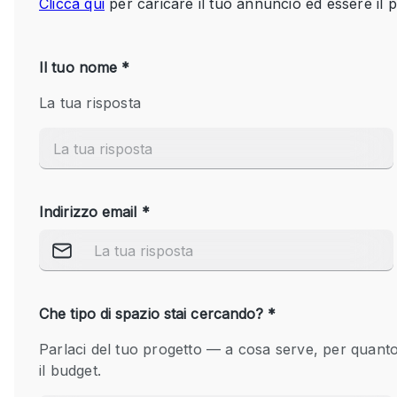
Spazio pubblicitario
Stand / Bancarella
Studio fotografico / riprese
Uffici
Dotazioni dello 
Accesso per disabili
spazio
Animals Friendly
Arredamento
Attaccapanni
Bagni
Banconi
Camere Multiple
Concierge