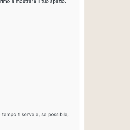
Spazio unico
Stand / Chiosco / 
Terrazzo
Villa / Casa
Ampia Porta d'Ingr
Aria condizionata
Ascensore
Attrezzature da uff
Bagno
Bar
Camerini di prova
Cucina