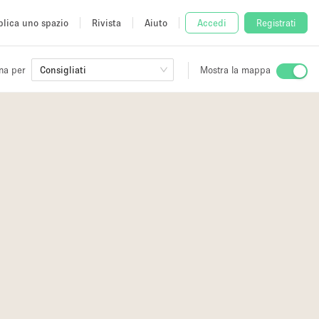
lica uno spazio
Rivista
Aiuto
Accedi
Registrati
na per
Consigliati
Mostra la mappa
io
fè