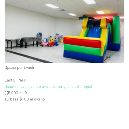
Servizio
Acquista
Conferenza
Meeting
Ufficio
fotografico
Condividi
Tipo di spazio
Acquista Condividi
Spazio per Eventi
∙
Altro
East El Paso
Appartamento/loft
Beautiful event venue available for your next project
5,000 sq ft
Atelier / Laboratorio
su base $180
al giorno
Boutique/negozio
Camion
Container