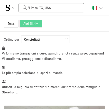
Prezzo al giorno
$0
$5,000+
Date
Altri filtri
Ordina per
Dimensioni dello spazio
Consigliati
Vi forniamo transazioni sicure, quindi prenota senza preoccupazioni!
100 sq ft
5000+ sq ft
Vi tuteliamo, proteggiamo e difendiamo.
~ 13 persone
~ 650 persone
La più ampia selezione di spazi al mondo.
Tipo di progetto
Unisciti a migliaia di affittuari e marchi all'interno della famiglia di
Storefront.
Evento
Vendita
Showroom
Evento
Cibo
artistico