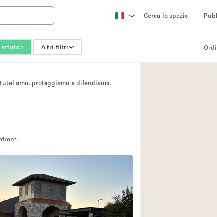
Cerca lo spazio
Pubb
artistico
Altri filtri
Ordi
Altro
Atelier / Laborator
i tuteliamo, proteggiamo e difendiamo.
Camion
Fiera/festival
Hall
Magazzino
efront.
Ristorante/bar/caf
Sala riunioni
Spazio creativo
Spazio per Eventi