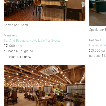
Elettricità
Giardino
Impianto audiovisivo
Spazio per Eventi
Internet
Spazio per 
∙
∙
Mansfield
Livello strada
Roanoke
Bar And Restaurant Available For Events
Magazzino
High-end de
2,000 sq ft
3,000 sq 
su base $1
al giorno
Piano terra
su base $1
RISPOSTA RAPIDA
Riscaldamento
Smoking Area
Spazio living
Terrace
Vetrina
Water Access