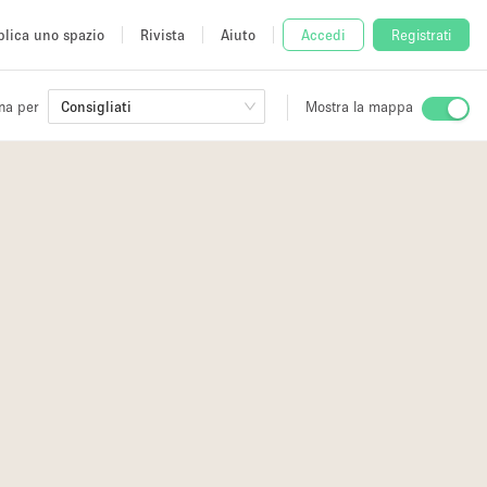
lica uno spazio
Rivista
Aiuto
Accedi
Registrati
na per
Consigliati
Mostra la mappa
io
fè
2