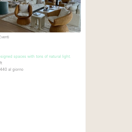
Esposizione di Aut
Illuminazione
Industriale
Licenza per Liquori
Eventi
Luce Diurna
Parcheggio privato
signed spaces with tons of natural light.
ft
Raw
,440
al giorno
Sistema di sicurez
Soundproof
Stile Haussmann
Tetto / Terrazza
Vista incredibile
Whitebox / Minima