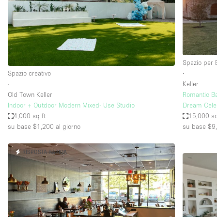
Spazio pubblicitario
Stand / Bancarella
Studio fotografico / riprese
Uffici
Spazio per 
Spazio creativo
∙
∙
Keller
Dotazioni dello 
Accesso per disabili
Old Town Keller
Romantic B
spazio
Indoor + Outdoor Modern Mixed- Use Studio
Dream Cele
Animals Friendly
4,000 sq ft
15,000 sq
Arredamento
su base $1,200
al giorno
su base $9
Attaccapanni
RISPOSTA RAPIDA
Bagni
Banconi
Camere Multiple
Concierge