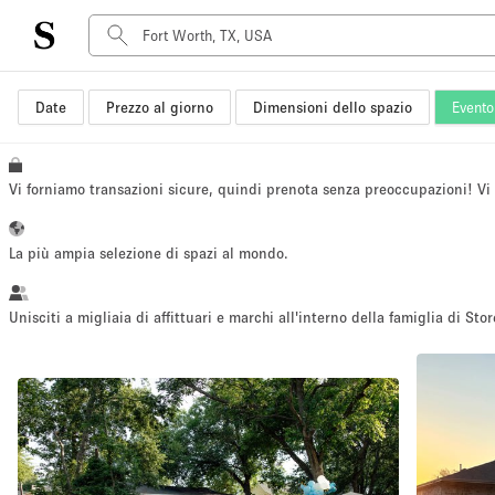
Date
Prezzo al giorno
Dimensioni dello spazio
Evento 
Tipo di spazio
Acquista Condividi
Appartamento/loft
Vi forniamo transazioni sicure, quindi prenota senza preoccupazioni! V
Boutique/negozio
Container
La più ampia selezione di spazi al mondo.
Galleria d'arte
Imbarcazione
Unisciti a migliaia di affittuari e marchi all'interno della famiglia di Stor
Negozio in centro commerciale
Sala conferenze
Salone
Spazio hall