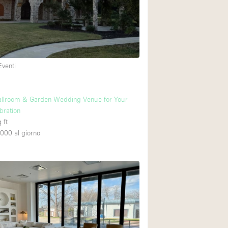
Spazio unico
Stand / Chiosco / 
Terrazzo
Villa / Casa
Eventi
Ampia Porta d'Ingr
allroom & Garden Wedding Venue for Your
bration
Aria condizionata
 ft
Ascensore
,000
al giorno
Attrezzature da uff
Bagno
Bar
Camerini di prova
Cucina