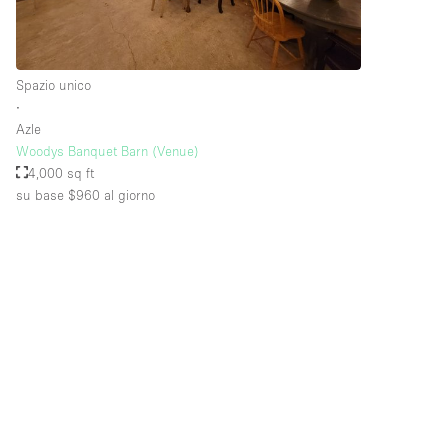
Piano/Accesso
Seminterrato
Spazio unico
Piano terra su strada
∙
Azle
Terrazza
Woodys Banquet Barn (Venue)
Altro
4,000 sq ft
su base $960
al giorno