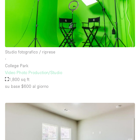
Studio fotografico / riprese
∙
College Park
Video Photo Production/Studio
1,800 sq ft
su base $600
al giorno