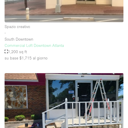
Raw
Riscaldamento
Spazio creativo
Sistema di sicurezza
∙
Smoking Area
South Downtown
Commercial Loft Downtown Atlanta
Soundproof
1,200 sq ft
su base $1,715
al giorno
Spazio living
Stile Haussmann
Terrace
Tetto / Terrazza
Vetrina
Vista incredibile
Water Access
Whitebox / Minimal