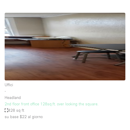
Uffici
∙
Headland
2nd floor front office 128sq.ft. over looking the square.
428 sq ft
su base $22
al giorno