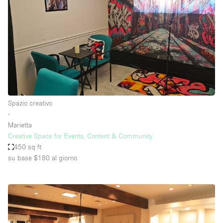
Spazio creativo
∙
Marietta
Creative Space for Events, Content & Community
450 sq ft
su base $180
al giorno