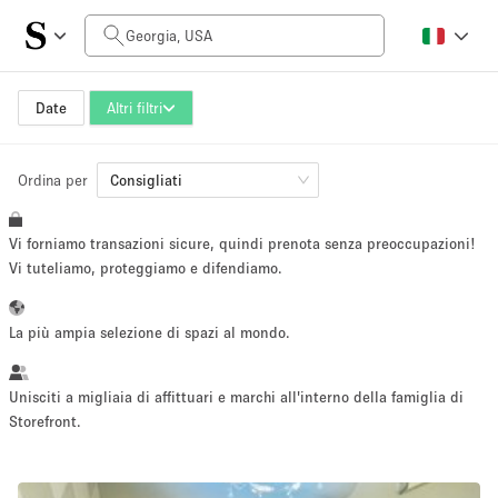
Prezzo al giorno
$0
$5,000+
Date
Altri filtri
Ordina per
Dimensioni dello spazio
Consigliati
Vi forniamo transazioni sicure, quindi prenota senza preoccupazioni!
100 sq ft
5000+ sq ft
Vi tuteliamo, proteggiamo e difendiamo.
~ 13 persone
~ 650 persone
La più ampia selezione di spazi al mondo.
Tipo di progetto
Unisciti a migliaia di affittuari e marchi all'interno della famiglia di
Storefront.
Evento
Vendita
Showroom
Evento
Cibo
artistico