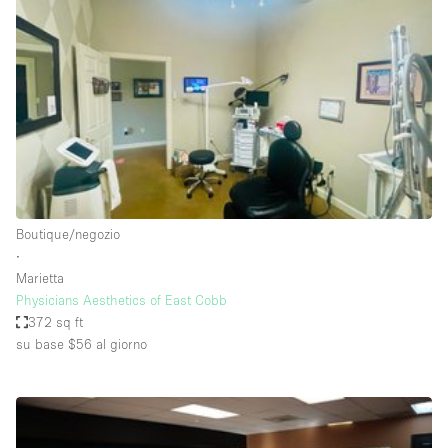
Servizio
Acquista
Conferenza
Meeting
Ufficio
fotografico
Condividi
Tipo di spazio
Acquista Condividi
Boutique/negozio
∙
Altro
Marietta
Appartamento/loft
Physicians Aesthetics of East Cobb
372 sq ft
Atelier / Laboratorio
su base $56
al giorno
Boutique/negozio
Camion
Container