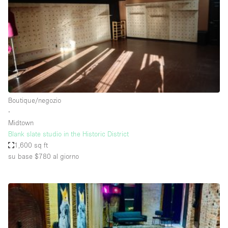
Fiera/festival
Galleria d'arte
Hall
Imbarcazione
Magazzino
Negozio in centro commerciale
Boutique/negozio
∙
Ristorante/bar/caffè
Midtown
Sala conferenze
Blank slate studio in the Historic District
1,600 sq ft
Sala riunioni
su base $780
al giorno
Salone
Spazio creativo
Spazio hall
Spazio per Eventi