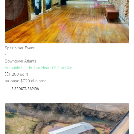
Spazio pubblicitario
Spazio unico
Stand / Bancarella
Stand / Chiosco / Stand
Studio fotografico / riprese
Spazio per Eventi
∙
Terrazzo
Downtown Atlanta
Uffici
Versatile Loft In The Heart Of The City
1,200 sq ft
Villa / Casa
su base $720
al giorno
RISPOSTA RAPIDA
Dotazioni dello spazio
Accesso per disabili
Ampia Porta d'Ingresso
Animals Friendly