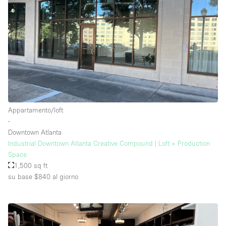
Appartamento/loft
∙
Downtown Atlanta
Industrial Downtown Atlanta Creative Compound | Loft + Production
Space
1,500 sq ft
su base $840
al giorno