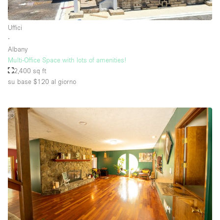
Uffici
Piano/Accesso
∙
Albany
Seminterrato
Multi-Office Space with lots of amenities!
2,400 sq ft
Piano terra su corte
su base $120
al giorno
Piano terra su strada
Centro commerciale
Terrazza
Di sopra
Altro