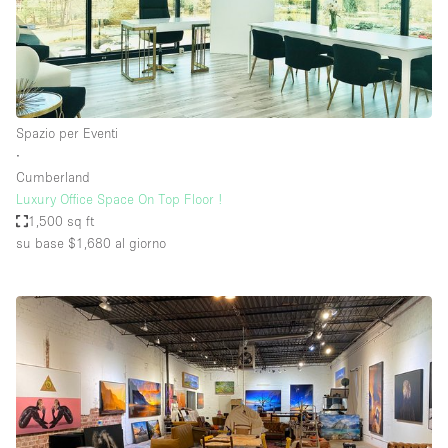
Spazio per Eventi
∙
Cumberland
Luxury Office Space On Top Floor !
1,500 sq ft
su base $1,680
al giorno