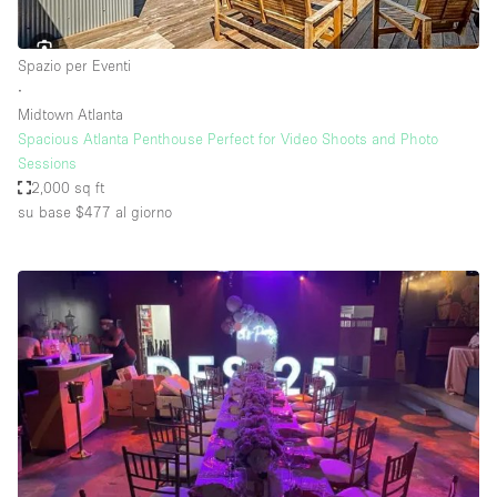
Spazio per Eventi
∙
Midtown Atlanta
Spacious Atlanta Penthouse Perfect for Video Shoots and Photo
Sessions
2,000 sq ft
su base $477
al giorno