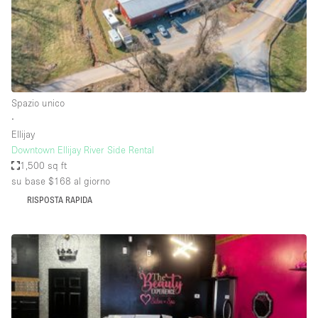
Aria condizionata
Arredamento
Ascensore
Attaccapanni
Spazio unico
∙
Attrezzature da ufficio
Ellijay
Bagni
Downtown Ellijay River Side Rental
1,500 sq ft
Bagno
su base $168
al giorno
Banconi
RISPOSTA RAPIDA
Bar
Camere Multiple
Camerini di prova
Concierge
Cucina