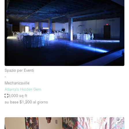
Spazio per Eventi
∙
Mechanicsville
Atlanta's Hidden Gem
3,000 sq ft
su base $1,200
al giorno