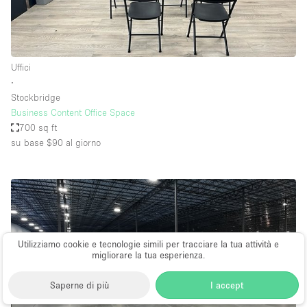
Uffici
∙
Stockbridge
Business Content Office Space
700 sq ft
su base $90
al giorno
Utilizziamo cookie e tecnologie simili per tracciare la tua attività e
migliorare la tua esperienza.
Saperne di più
I accept