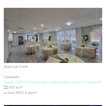
Spazio per Eventi
∙
Fayetteville
Elegant 2,000 Sq Ft Event Venue with Southern Charm in Fayetteville
2,000 sq ft
su base $400
al giorno