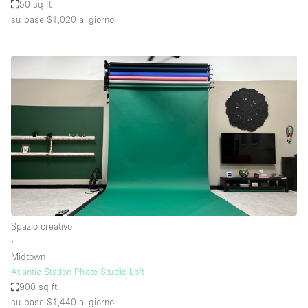
50 sq ft
su base $1,020
al giorno
Spazio creativo
∙
Midtown
Atlantic Station Photo Studio Loft
900 sq ft
su base $1,440
al giorno