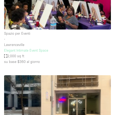
Elettricità
Esposizione di Automobili
Giardino
Spazio per Eventi
Illuminazione
∙
Impianto audiovisivo
Lawrenceville
Elegant Intimate Event Space
Industriale
2,000 sq ft
Internet
su base $360
al giorno
Licenza per Liquori
Livello strada
Luce Diurna
Magazzino
Parcheggio privato
Piano terra