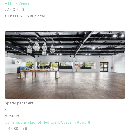
All Pink Venue
200 sq ft
su base $336
al giorno
Spazio per Eventi
∙
Acworth
Contemporary Light-Filled Event Space in Acworth
4,080 sq ft