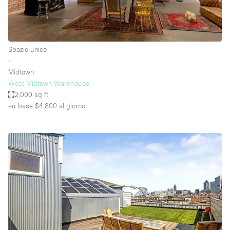
Spazio unico
∙
Midtown
West Midtown Warehouse
2,000 sq ft
su base $4,800
al giorno