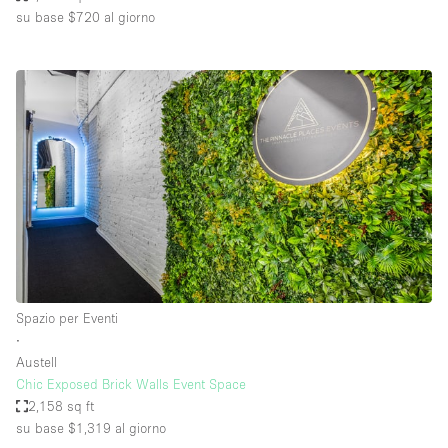
su base $720
al giorno
Spazio per Eventi
∙
Austell
Chic Exposed Brick Walls Event Space
2,158 sq ft
su base $1,319
al giorno