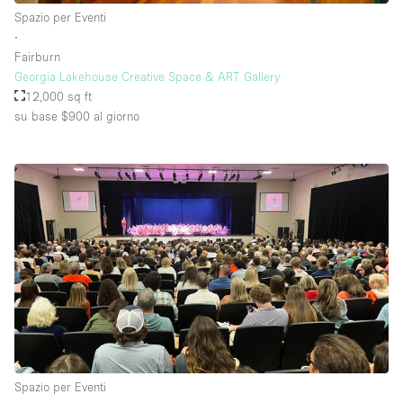
Spazio per Eventi
∙
Fairburn
Georgia Lakehouse Creative Space & ART Gallery
12,000 sq ft
su base $900
al giorno
Spazio per Eventi