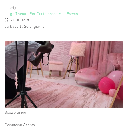
∙
Liberty
Large Theatre For Conferences And Events
12,000 sq ft
su base $720
al giorno
Spazio unico
∙
Downtown Atlanta