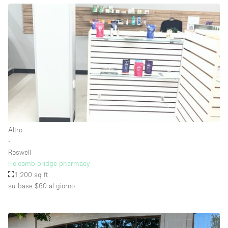
Altro
∙
Roswell
Holcomb bridge pharmacy
1,200 sq ft
su base $60
al giorno