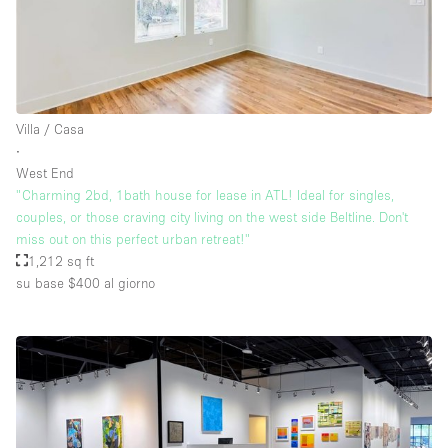
Villa / Casa
∙
West End
"Charming 2bd, 1bath house for lease in ATL! Ideal for singles,
couples, or those craving city living on the west side Beltline. Don't
miss out on this perfect urban retreat!"
1,212 sq ft
su base $400
al giorno