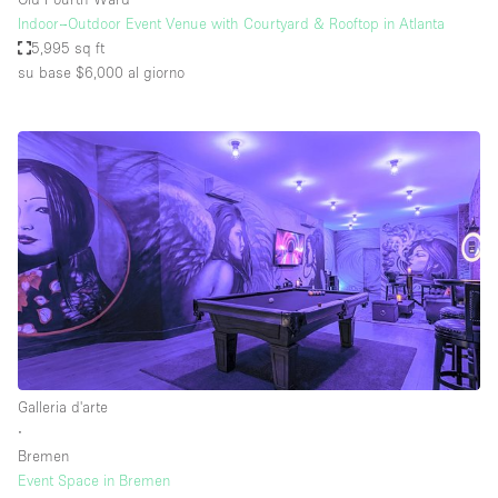
Indoor–Outdoor Event Venue with Courtyard & Rooftop in Atlanta
5,995 sq ft
su base $6,000
al giorno
Galleria d'arte
∙
Bremen
Event Space in Bremen