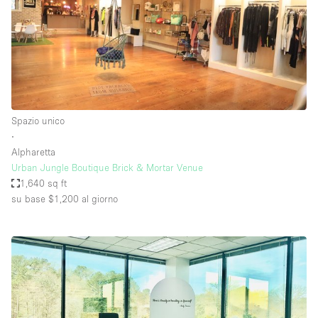
Spazio unico
∙
Alpharetta
Urban Jungle Boutique Brick & Mortar Venue
1,640 sq ft
su base $1,200
al giorno