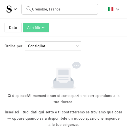
Prezzo al giorno
0€
5.000€+
Date
Altri filtri
Ordina per
Dimensioni dello spazio
Consigliati
10 m²
500+ m²
~ 13 persone
~ 650 persone
Tipo di progetto
Ci dispiace!
Al momento non ci sono spazi che corrispondono alla
tua ricerca.
Inserisci i tuoi dati qui sotto e ti contatteremo se troviamo qualcosa
Evento
— oppure quando sarà disponibile un nuovo spazio che risponde
Vendita
Showroom
Evento
Cibo
artistico
alle tue esigenze.