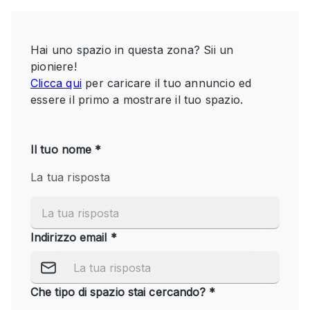
Servizio
Acquista
Conferenza
Meeting
Ufficio
fotografico
Condividi
Tipo di spazio
Acquista Condividi
Altro
Appartamento/loft
Atelier / Laboratorio
Boutique/negozio
Camion
Container