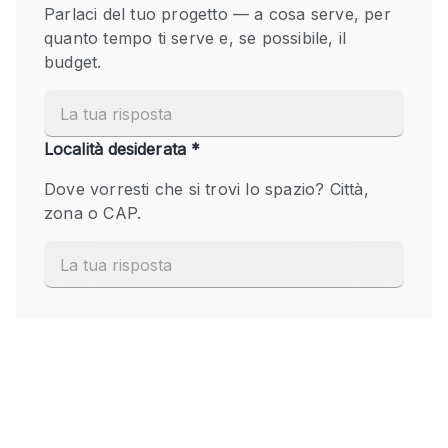
Fiera/festival
Galleria d'arte
Hall
Imbarcazione
Magazzino
Negozio in centro commerciale
Ristorante/bar/caffè
Sala conferenze
Sala riunioni
Salone
Spazio creativo
Spazio hall
Spazio per Eventi