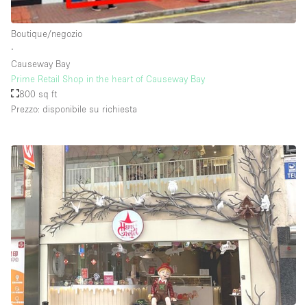
Raw
Boutique/negozio
Riscaldamento
∙
Causeway Bay
Sistema di sicurezza
Prime Retail Shop in the heart of Causeway Bay
Smoking Area
800 sq ft
Prezzo: disponibile su richiesta
Soundproof
Spazio living
Stile Haussmann
Terrace
Tetto / Terrazza
Vetrina
Vista incredibile
Water Access
Whitebox / Minimal