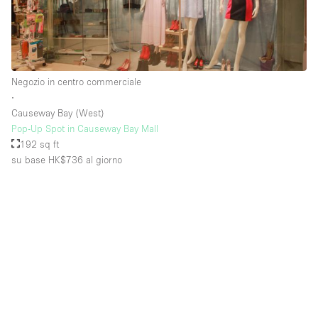
Negozio in centro commerciale
∙
Causeway Bay (West)
Pop-Up Spot in Causeway Bay Mall
192 sq ft
su base HK$736
al giorno