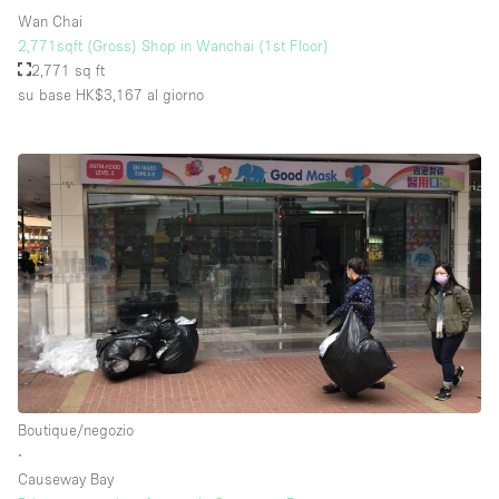
Wan Chai
2,771sqft (Gross) Shop in Wanchai (1st Floor)
2,771 sq ft
su base HK$3,167
al giorno
Boutique/negozio
∙
Causeway Bay