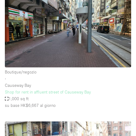
Boutique/negozio
∙
Causeway Bay
Shop for rent in affluent street of Causeway Bay
1,000 sq ft
su base HK$6,667
al giorno