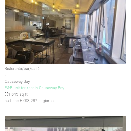
Servizio
Acquista
Conferenza
Meeting
Ufficio
fotografico
Condividi
Tipo di spazio
Acquista Condividi
Ristorante/bar/caffè
∙
Altro
Causeway Bay
Appartamento/loft
F&B unit for rent in Causeway Bay
1,645 sq ft
Atelier / Laboratorio
su base HK$3,267
al giorno
Boutique/negozio
Camion
Container