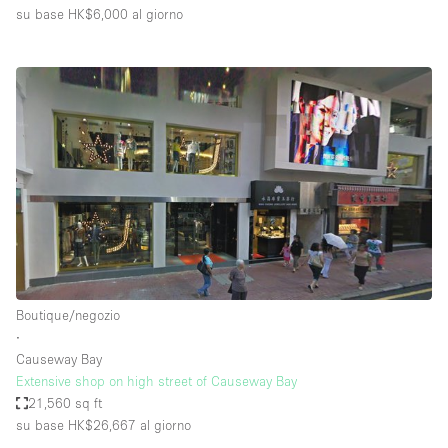
su base HK$6,000
al giorno
Boutique/negozio
∙
Causeway Bay
Extensive shop on high street of Causeway Bay
21,560 sq ft
su base HK$26,667
al giorno