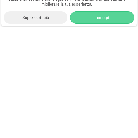
migliorare la tua esperienza.
Saperne di più
I accept
Storefront
>
Affitta un ristorante o un bar pop-up
>
Ristoranti e bar pop-up a Hong Kong
>
Ristoranti e bar
pop-up a Causeway Bay, Hong Kong
>
Ristoranti e bar
pop-up a Jardine's Crescent, Hong Kong
Ristoranti e Bar Pop-Up a Jardine's
Crescent, Hong Kong
Choose
Tutte le località
Italiano
a
Tutti i tipi di spazi
Language
Spazi retail temporanei
Negozi pop-up