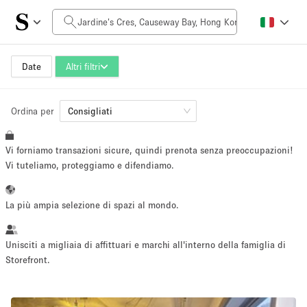
Prezzo al giorno
HK$0
HK$50,000+
Date
Altri filtri
Ordina per
Dimensioni dello spazio
Consigliati
Vi forniamo transazioni sicure, quindi prenota senza preoccupazioni!
100 sq ft
5000+ sq ft
Vi tuteliamo, proteggiamo e difendiamo.
~ 13 persone
~ 650 persone
La più ampia selezione di spazi al mondo.
Tipo di progetto
Unisciti a migliaia di affittuari e marchi all'interno della famiglia di
Storefront.
Evento
Vendita
Showroom
Evento
Cibo
artistico