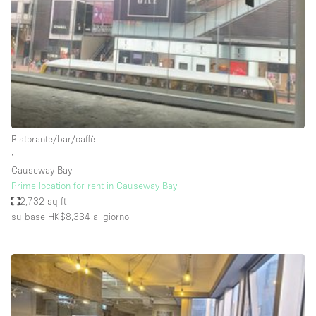
Fiera/festival
Galleria d'arte
Hall
Imbarcazione
Magazzino
Negozio in centro commerciale
Ristorante/bar/caffè
∙
Ristorante/bar/caffè
Causeway Bay
Sala conferenze
Prime location for rent in Causeway Bay
2,732 sq ft
Sala riunioni
su base HK$8,334
al giorno
Salone
Spazio creativo
Spazio hall
Spazio per Eventi