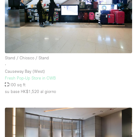
Stand / Chiosco / Stand
∙
Causeway Bay (West)
Fresh Pop-Up Store in CWB
100 sq ft
su base HK$1,520
al giorno