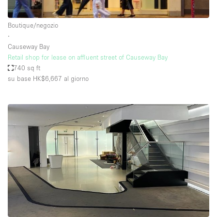
Boutique/negozio
∙
Causeway Bay
Retail shop for lease on affluent street of Causeway Bay
740 sq ft
su base HK$6,667
al giorno