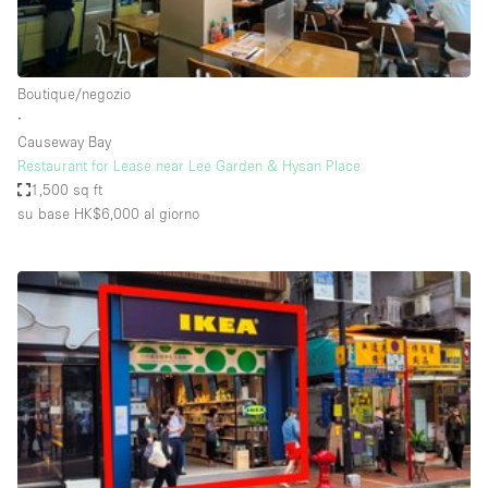
Elettricità
Esposizione di Automobili
Boutique/negozio
Giardino
∙
Causeway Bay
Illuminazione
Restaurant for Lease near Lee Garden & Hysan Place
Impianto audiovisivo
1,500 sq ft
su base HK$6,000
al giorno
Industriale
Internet
Licenza per Liquori
Livello strada
Luce Diurna
Magazzino
Parcheggio privato
Piano terra