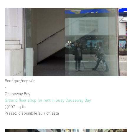
Boutique/negozio
∙
Causeway Bay
Ground floor shop for rent in busy Causeway Bay
697 sq ft
Prezzo: disponibile su richiesta