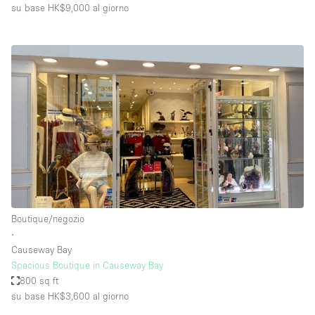
su base HK$9,000
al giorno
Boutique/negozio
∙
Causeway Bay
Spacious Boutique in Causeway Bay
800 sq ft
su base HK$3,600
al giorno