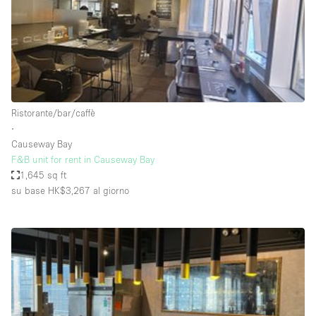
Spazio pubblicitario
Spazio unico
Stand / Bancarella
Stand / Chiosco / Stand
Studio fotografico / riprese
Ristorante/bar/caffè
∙
Terrazzo
Causeway Bay
Uffici
F&B unit for rent in Causeway Bay
1,645 sq ft
Villa / Casa
su base HK$3,267
al giorno
Dotazioni dello spazio
Accesso per disabili
Ampia Porta d'Ingresso
Animals Friendly