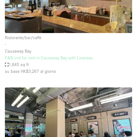
Aria condizionata
Arredamento
Ascensore
Ristorante/bar/caffè
Attaccapanni
∙
Causeway Bay
Attrezzature da ufficio
F&B unit for rent in Causeway Bay with Licenses
Bagni
1,645 sq ft
su base HK$3,267
al giorno
Bagno
Banconi
Bar
Camere Multiple
Camerini di prova
Concierge
Cucina