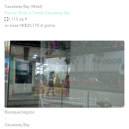
∙
Causeway Bay (West)
Pop-up Shop in Trendy Causeway Bay
1,113 sq ft
su base HK$20,776
al giorno
Boutique/negozio
∙
Causeway Bay