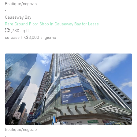
Boutique/negozio
∙
Causeway Bay
Piano/Accesso
Rare Ground Floor Shop in Causeway Bay for Lease
1,730 sq ft
Seminterrato
su base HK$8,000
al giorno
Piano terra su corte
Piano terra su strada
Centro commerciale
Terrazza
Di sopra
Altro
Boutique/negozio
∙