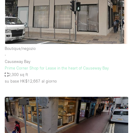
Boutique/negozio
∙
Causeway Bay
Prime Corner Shop for Lease in the heart of Causeway Bay
2,300 sq ft
su base HK$12,667
al giorno