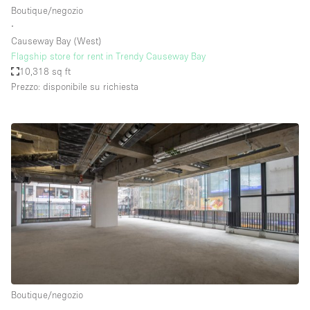
Boutique/negozio
∙
Causeway Bay (West)
Flagship store for rent in Trendy Causeway Bay
10,318 sq ft
Prezzo: disponibile su richiesta
Boutique/negozio