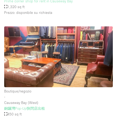
Prime corner shop for rent in Causeway Bay
1,320 sq ft
Prezzo: disponibile su richiesta
Boutique/negozio
∙
Causeway Bay (West)
銅鑼灣Pop-Up快閃店出租
450 sq ft