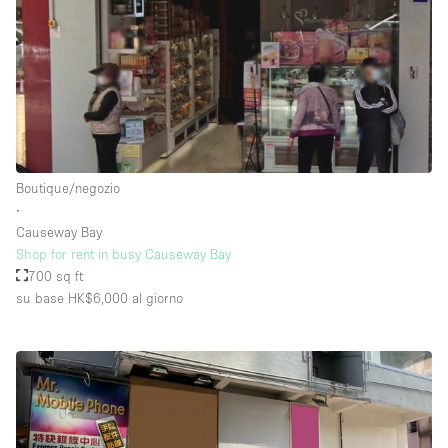
Boutique/negozio
∙
Causeway Bay
Shop for rent in busy Causeway Bay
700 sq ft
su base HK$6,000
al giorno