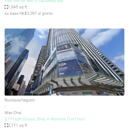
F&B unit for rent in Causeway Bay
1,645 sq ft
su base HK$3,267
al giorno
Boutique/negozio
∙
Wan Chai
2,771sqft (Gross) Shop in Wanchai (1st Floor)
2,771 sq ft