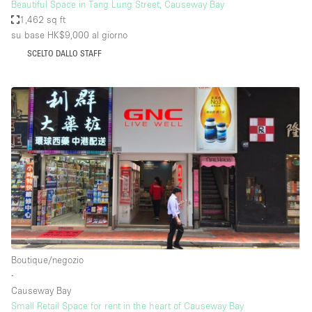
Beautiful Space in Tang Lung Street, Causeway Bay
1,462 sq ft
su base HK$9,000
al giorno
SCELTO DALLO STAFF
Boutique/negozio
∙
Causeway Bay
Small Retail Space for rent in the heart of Causeway Bay