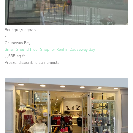
Piano/Accesso
Boutique/negozio
Seminterrato
∙
Causeway Bay
Piano terra su corte
Small Ground Floor Shop for Rent in Causeway Bay
Piano terra su strada
535 sq ft
Prezzo: disponibile su richiesta
Centro commerciale
Terrazza
Di sopra
Altro