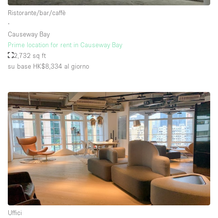
Ristorante/bar/caffè
∙
Causeway Bay
Prime location for rent in Causeway Bay
2,732 sq ft
su base HK$8,334
al giorno
Uffici