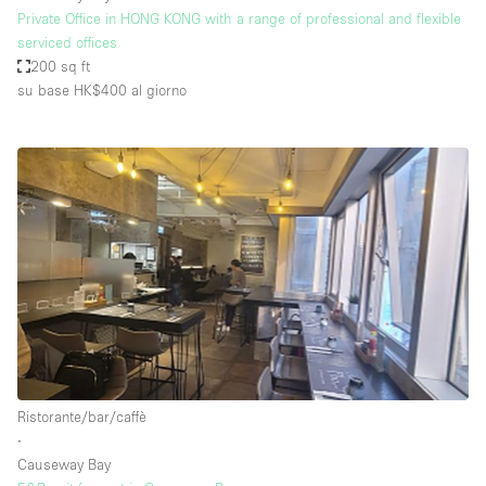
Private Office in HONG KONG with a range of professional and flexible
serviced offices
200 sq ft
su base HK$400
al giorno
Ristorante/bar/caffè
∙
Causeway Bay