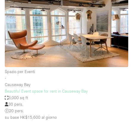
Fiera/festival
Galleria d'arte
Hall
Imbarcazione
Magazzino
Negozio in centro commerciale
Ristorante/bar/caffè
Spazio per Eventi
Sala conferenze
∙
Causeway Bay
Sala riunioni
Beautiful Event space for rent in Causeway Bay
Salone
3,000 sq ft
30 pers.
Spazio creativo
20 pers.
Spazio hall
su base HK$15,600
al giorno
Spazio per Eventi