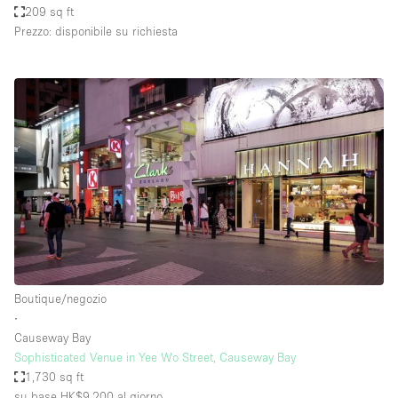
209 sq ft
Prezzo: disponibile su richiesta
Boutique/negozio
∙
Causeway Bay
Sophisticated Venue in Yee Wo Street, Causeway Bay
1,730 sq ft
su base HK$9,200
al giorno