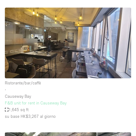
Ristorante/bar/caffè
∙
Causeway Bay
F&B unit for rent in Causeway Bay
1,645 sq ft
su base HK$3,267
al giorno