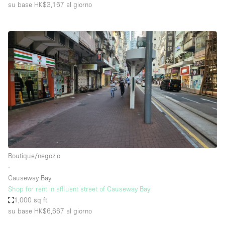
su base HK$3,167
al giorno
Boutique/negozio
∙
Causeway Bay
Shop for rent in affluent street of Causeway Bay
1,000 sq ft
su base HK$6,667
al giorno