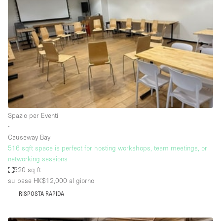
Servizio
Acquista
Conferenza
Meeting
Ufficio
fotografico
Condividi
Tipo di spazio
Acquista Condividi
Spazio per Eventi
∙
Altro
Causeway Bay
Appartamento/loft
516 sqft space is perfect for hosting workshops, team meetings, or
networking sessions
Atelier / Laboratorio
520 sq ft
Boutique/negozio
su base HK$12,000
al giorno
RISPOSTA RAPIDA
Camion
Container