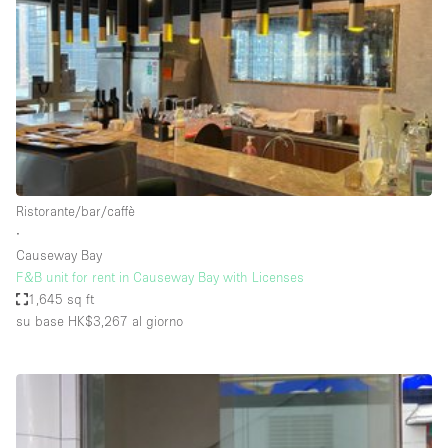
Aria condizionata
Arredamento
Ascensore
Attaccapanni
Attrezzature da ufficio
Bagni
Ristorante/bar/caffè
∙
Bagno
Causeway Bay
Banconi
F&B unit for rent in Causeway Bay with Licenses
1,645 sq ft
Bar
su base HK$3,267
al giorno
Camere Multiple
Camerini di prova
Concierge
Cucina