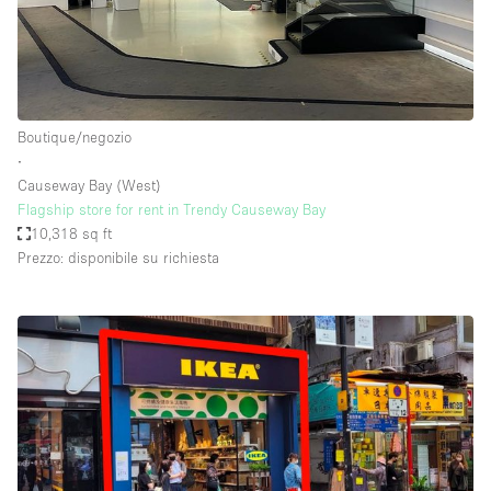
Boutique/negozio
∙
Causeway Bay (West)
Flagship store for rent in Trendy Causeway Bay
10,318 sq ft
Prezzo: disponibile su richiesta