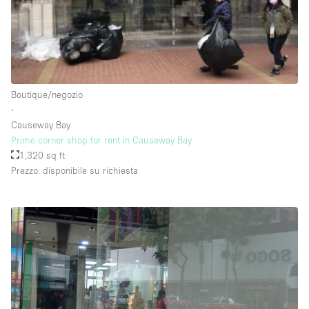
Raw
Riscaldamento
Sistema di sicurezza
Smoking Area
Boutique/negozio
∙
Soundproof
Causeway Bay
Prime corner shop for rent in Causeway Bay
Spazio living
1,320 sq ft
Stile Haussmann
Prezzo: disponibile su richiesta
Terrace
Tetto / Terrazza
Vetrina
Vista incredibile
Water Access
Whitebox / Minimal