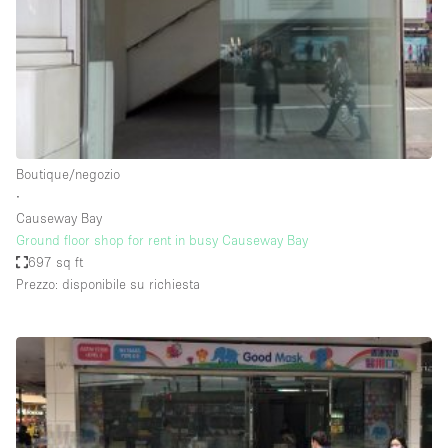
Elettricità
Esposizione di Automobili
Giardino
Illuminazione
Impianto audiovisivo
Boutique/negozio
∙
Industriale
Causeway Bay
Internet
Ground floor shop for rent in busy Causeway Bay
697 sq ft
Licenza per Liquori
Prezzo: disponibile su richiesta
Livello strada
Luce Diurna
Magazzino
Parcheggio privato
Piano terra