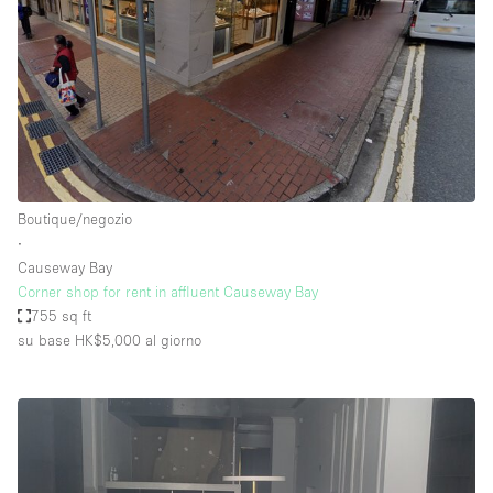
Boutique/negozio
∙
Causeway Bay
Corner shop for rent in affluent Causeway Bay
755 sq ft
su base HK$5,000
al giorno