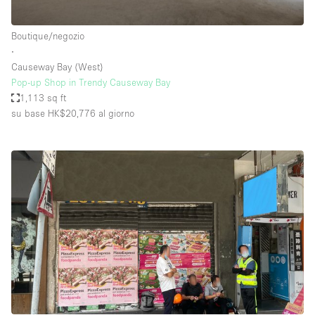
Boutique/negozio
∙
Causeway Bay (West)
Pop-up Shop in Trendy Causeway Bay
1,113 sq ft
su base HK$20,776
al giorno