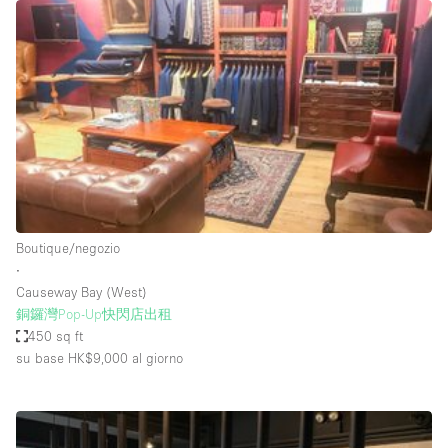
Spazio pubblicitario
Spazio unico
Stand / Bancarella
Stand / Chiosco / Stand
Studio fotografico / riprese
Terrazzo
Uffici
Boutique/negozio
Villa / Casa
∙
Causeway Bay (West)
銅鑼灣Pop-Up快閃店出租
Dotazioni dello spazio
450 sq ft
su base HK$9,000
al giorno
Accesso per disabili
Ampia Porta d'Ingresso
Animals Friendly