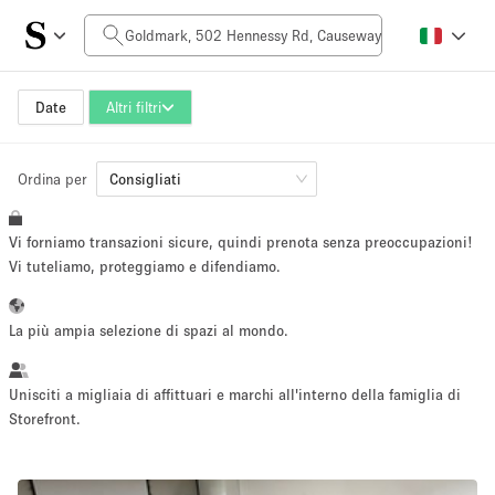
Prezzo al giorno
HK$0
HK$50,000+
Date
Altri filtri
Ordina per
Dimensioni dello spazio
Consigliati
Vi forniamo transazioni sicure, quindi prenota senza preoccupazioni!
100 sq ft
5000+ sq ft
Vi tuteliamo, proteggiamo e difendiamo.
~ 13 persone
~ 650 persone
La più ampia selezione di spazi al mondo.
Tipo di progetto
Unisciti a migliaia di affittuari e marchi all'interno della famiglia di
Storefront.
Evento
Vendita
Showroom
Evento
Cibo
artistico