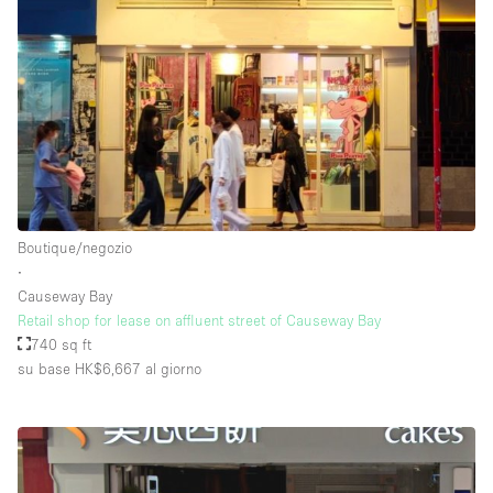
Boutique/negozio
∙
Causeway Bay
Retail shop for lease on affluent street of Causeway Bay
740 sq ft
su base HK$6,667
al giorno