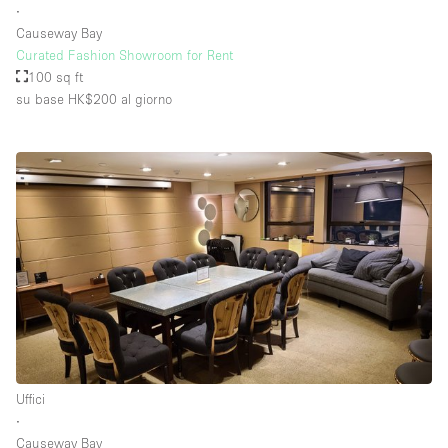
∙
Causeway Bay
Curated Fashion Showroom for Rent
100 sq ft
su base HK$200
al giorno
Uffici
∙
Causeway Bay