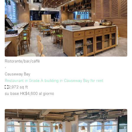
Ristorante/bar/caffè
∙
Causeway Bay
Restaurant in Grade A building in Causeway Bay for rent
2,972 sq ft
su base HK$4,600
al giorno