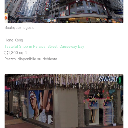
Boutique/negozio
∙
Hong Kong
Tasteful Shop in Percival Street, Causeway Bay
1,300 sq ft
Prezzo: disponibile su richiesta