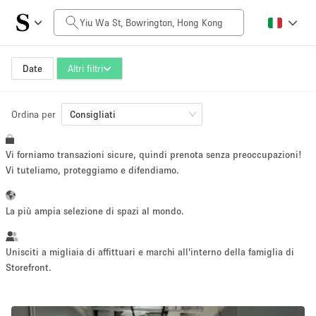
Prezzo al giorno
HK$0
HK$50,000+
Date
Altri filtri
Ordina per
Dimensioni dello spazio
Consigliati
Vi forniamo transazioni sicure, quindi prenota senza preoccupazioni!
100 sq ft
5000+ sq ft
Vi tuteliamo, proteggiamo e difendiamo.
~ 13 persone
~ 650 persone
La più ampia selezione di spazi al mondo.
Tipo di progetto
Unisciti a migliaia di affittuari e marchi all'interno della famiglia di
Storefront.
Evento
Vendita
Showroom
Evento
Cibo
artistico