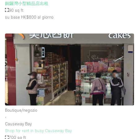
銅鑼灣小型精品店出租
90 sq ft
su base HK$800
al giorno
Boutique/negozio
∙
Causeway Bay
Shop for rent in busy Causeway Bay
700 sq ft