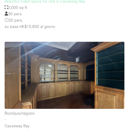
Beautiful Event space for rent in Causeway Bay
3,000 sq ft
30 pers.
20 pers.
su base HK$15,600
al giorno
Boutique/negozio
∙
Causeway Bay