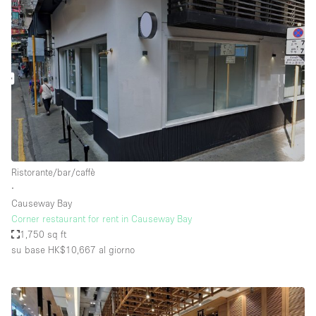
Ristorante/bar/caffè
∙
Causeway Bay
Corner restaurant for rent in Causeway Bay
1,750 sq ft
su base HK$10,667
al giorno