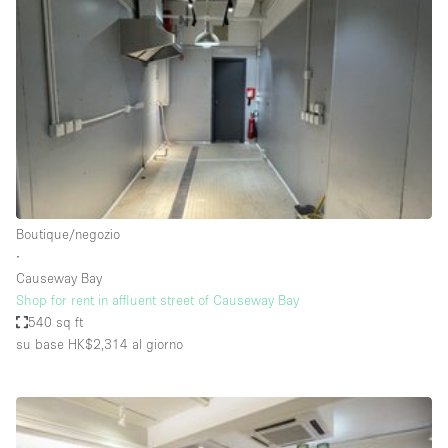
Servizio
Acquista
Conferenza
Meeting
Ufficio
fotografico
Condividi
Tipo di spazio
Acquista Condividi
Boutique/negozio
∙
Altro
Causeway Bay
Appartamento/loft
Shop for rent in affluent street of Causeway Bay
540 sq ft
Atelier / Laboratorio
su base HK$2,314
al giorno
Boutique/negozio
Camion
Container