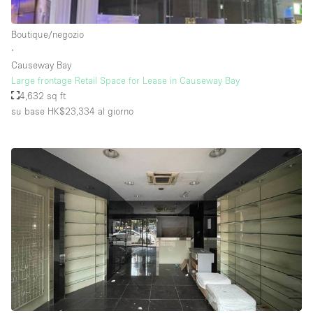
Raw
Boutique/negozio
Riscaldamento
∙
Causeway Bay
Sistema di sicurezza
Large frontage Retail Space for Lease in Causeway Bay
Smoking Area
4,632 sq ft
su base HK$23,334
al giorno
Soundproof
Spazio living
Stile Haussmann
Terrace
Tetto / Terrazza
Vetrina
Vista incredibile
Water Access
Whitebox / Minimal