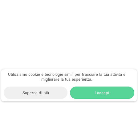
Utilizziamo cookie e tecnologie simili per tracciare la tua attività e
migliorare la tua esperienza.
Saperne di più
I accept
Storefront
>
Affitta spazi di Shop Sharing
>
Spazi di
Shop Sharing a Hong Kong
>
Spazi di Shop Sharing a
Causeway Bay, Hong Kong
>
Spazi di Shop Sharing a