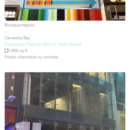
Elettricità
Esposizione di Automobili
Boutique/negozio
Giardino
∙
Causeway Bay
Illuminazione
Emblematic Flagship Store in Times Square
Impianto audiovisivo
7,868 sq ft
Prezzo: disponibile su richiesta
Industriale
Internet
Licenza per Liquori
Livello strada
Luce Diurna
Magazzino
Parcheggio privato
Piano terra