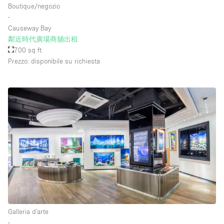
Boutique/negozio
∙
Causeway Bay
Piano/Accesso
鄰近時代廣場商舖出租
700 sq ft
Seminterrato
Prezzo: disponibile su richiesta
Piano terra su corte
Piano terra su strada
Centro commerciale
Terrazza
Di sopra
Altro
Galleria d'arte
∙