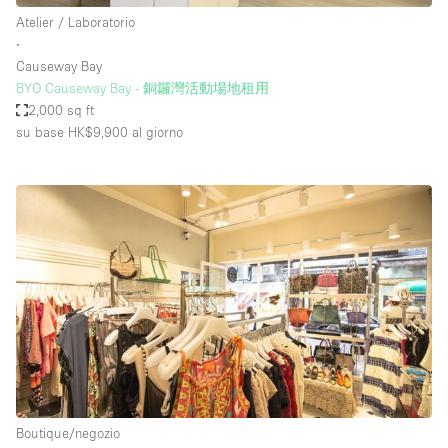
Atelier / Laboratorio
∙
Causeway Bay
BYO Causeway Bay - 銅鑼灣活動場地租用
2,000 sq ft
su base HK$9,900
al giorno
Boutique/negozio