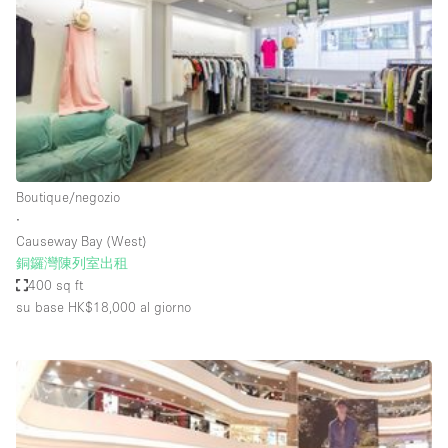
Fiera/festival
Galleria d'arte
Hall
Imbarcazione
Magazzino
Negozio in centro commerciale
Boutique/negozio
∙
Ristorante/bar/caffè
Causeway Bay (West)
Sala conferenze
銅鑼灣陳列室出租
400 sq ft
Sala riunioni
su base HK$18,000
al giorno
Salone
Spazio creativo
Spazio hall
Spazio per Eventi