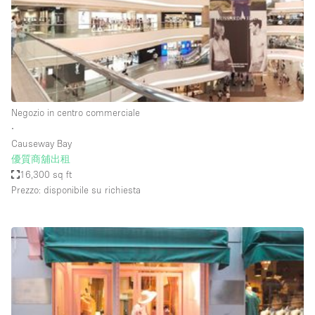
Spazio pubblicitario
Spazio unico
Stand / Bancarella
Stand / Chiosco / Stand
Studio fotografico / riprese
Negozio in centro commerciale
∙
Terrazzo
Causeway Bay
Uffici
優質商舖出租
16,300 sq ft
Villa / Casa
Prezzo: disponibile su richiesta
Dotazioni dello spazio
Accesso per disabili
Ampia Porta d'Ingresso
Animals Friendly