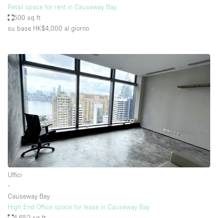
Retail space for rent in Causeway Bay
500 sq ft
su base HK$4,000
al giorno
Uffici
∙
Causeway Bay
High End Office space for lease in Causeway Bay
4,652 sq ft