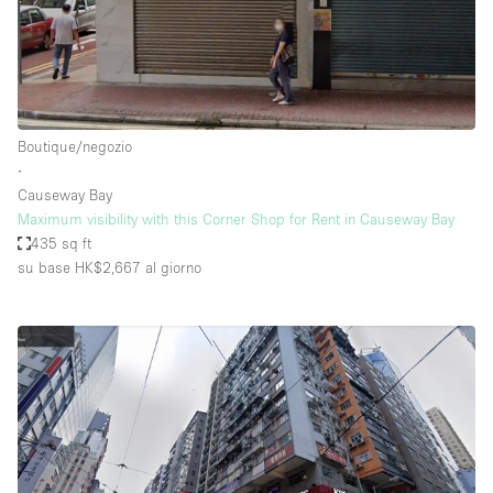
Boutique/negozio
∙
Causeway Bay
Maximum visibility with this Corner Shop for Rent in Causeway Bay
435 sq ft
su base HK$2,667
al giorno