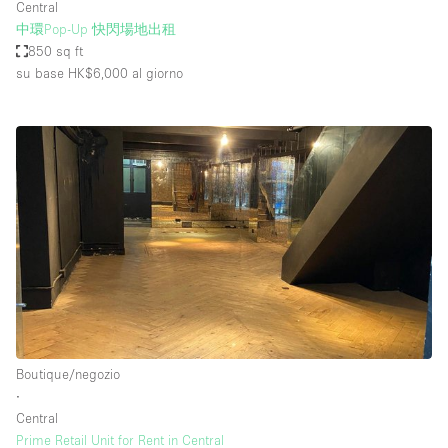
Central
中環Pop-Up 快閃場地出租
850 sq ft
su base HK$6,000
al giorno
Boutique/negozio
∙
Central
Prime Retail Unit for Rent in Central