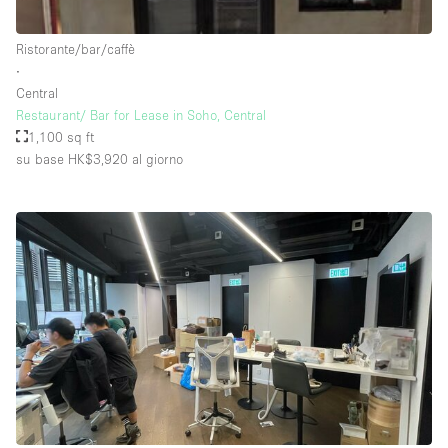
Raw
Ristorante/bar/caffè
Riscaldamento
∙
Central
Sistema di sicurezza
Restaurant/ Bar for Lease in Soho, Central
Smoking Area
1,100 sq ft
su base HK$3,920
al giorno
Soundproof
Spazio living
Stile Haussmann
Terrace
Tetto / Terrazza
Vetrina
Vista incredibile
Water Access
Whitebox / Minimal