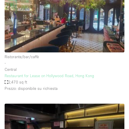
Fiera/festival
Galleria d'arte
Hall
Imbarcazione
Magazzino
Negozio in centro commerciale
Ristorante/bar/caffè
∙
Ristorante/bar/caffè
Central
Sala conferenze
Restaurant for Lease on Hollywood Road, Hong Kong
2,470 sq ft
Sala riunioni
Prezzo: disponibile su richiesta
Salone
Spazio creativo
Spazio hall
Spazio per Eventi