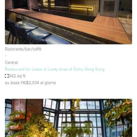
Spazio pubblicitario
Spazio unico
Stand / Bancarella
Stand / Chiosco / Stand
Studio fotografico / riprese
Ristorante/bar/caffè
∙
Terrazzo
Central
Uffici
Restaurant for Lease in Lively Area of Soho, Hong Kong
642 sq ft
Villa / Casa
su base HK$2,334
al giorno
Dotazioni dello spazio
Accesso per disabili
Ampia Porta d'Ingresso
Animals Friendly