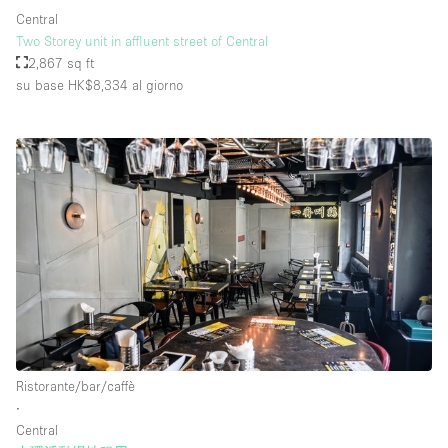
Central
Two Storey unit in affluent street of Central
2,867 sq ft
su base HK$8,334
al giorno
Ristorante/bar/caffè
∙
Central