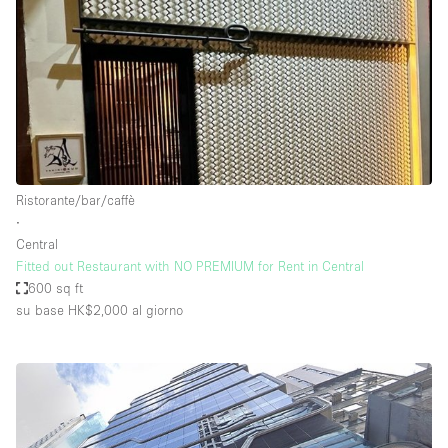
Ristorante/bar/caffè
∙
Central
Fitted out Restaurant with NO PREMIUM for Rent in Central
600 sq ft
su base HK$2,000
al giorno