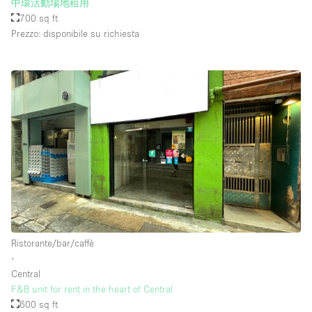
中環活動場地租用
700 sq ft
Prezzo: disponibile su richiesta
Ristorante/bar/caffè
∙
Central
F&B unit for rent in the heart of Central
600 sq ft