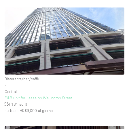
Ristorante/bar/caffè
∙
Central
F&B unit for Lease on Wellington Street
4,181 sq ft
su base HK$9,000
al giorno