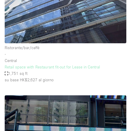
Ristorante/bar/caffè
∙
Central
Retail space with Restaurant fit-out for Lease in Central
1,751 sq ft
su base HK$2,627
al giorno