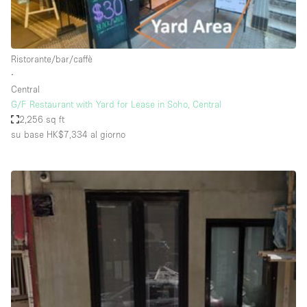
Elettricità
Esposizione di Automobili
Ristorante/bar/caffè
Giardino
∙
Central
Illuminazione
G/F Restaurant with Yard for Lease in Soho, Central
Impianto audiovisivo
2,256 sq ft
su base HK$7,334
al giorno
Industriale
Internet
Licenza per Liquori
Livello strada
Luce Diurna
Magazzino
Parcheggio privato
Piano terra