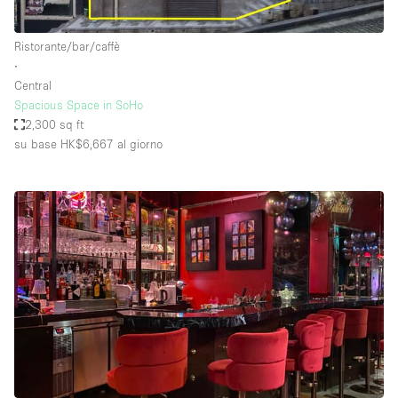
Ristorante/bar/caffè
∙
Central
Spacious Space in SoHo
2,300 sq ft
su base HK$6,667
al giorno