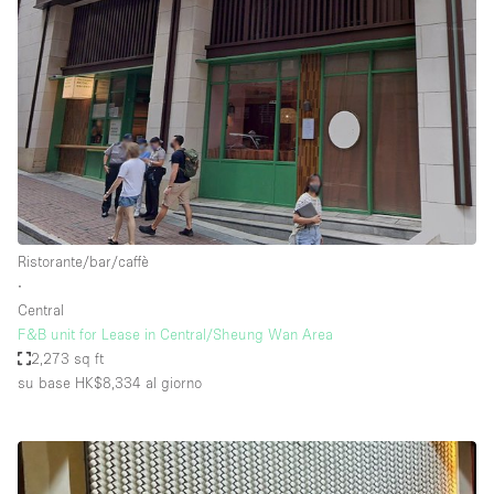
Ristorante/bar/caffè
∙
Central
F&B unit for Lease in Central/Sheung Wan Area
2,273 sq ft
su base HK$8,334
al giorno