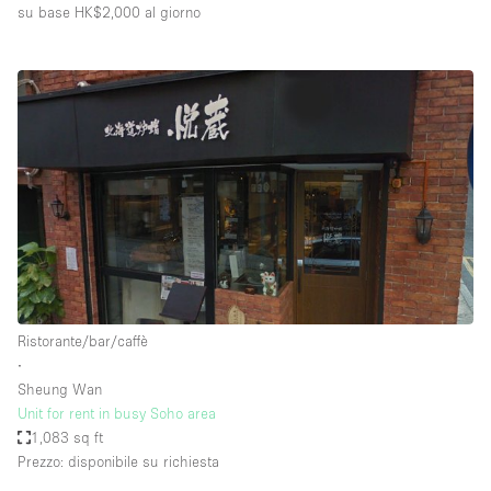
su base HK$2,000
al giorno
Ristorante/bar/caffè
∙
Sheung Wan
Unit for rent in busy Soho area
1,083 sq ft
Prezzo: disponibile su richiesta