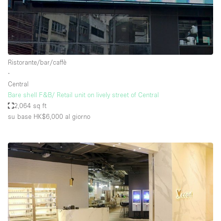
Ristorante/bar/caffè
∙
Central
Bare shell F&B/ Retail unit on lively street of Central
2,064 sq ft
su base HK$6,000
al giorno