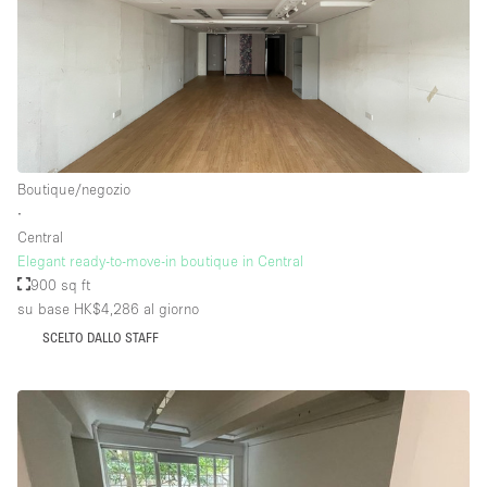
Boutique/negozio
∙
Central
Elegant ready-to-move-in boutique in Central
900 sq ft
su base HK$4,286
al giorno
SCELTO DALLO STAFF