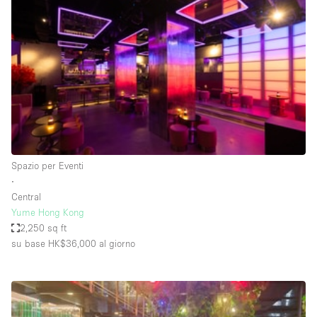
Servizio
Acquista
Conferenza
Meeting
Ufficio
fotografico
Condividi
Tipo di spazio
Acquista Condividi
Spazio per Eventi
∙
Altro
Central
Appartamento/loft
Yume Hong Kong
2,250 sq ft
Atelier / Laboratorio
su base HK$36,000
al giorno
Boutique/negozio
Camion
Container