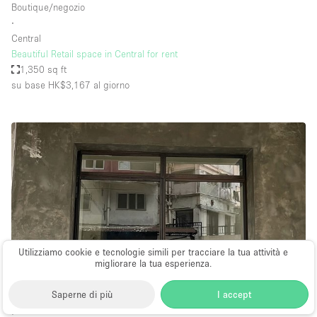
Boutique/negozio
∙
Central
Beautiful Retail space in Central for rent
1,350 sq ft
su base HK$3,167
al giorno
Utilizziamo cookie e tecnologie simili per tracciare la tua attività e
migliorare la tua esperienza.
Saperne di più
I accept
Boutique/negozio
∙