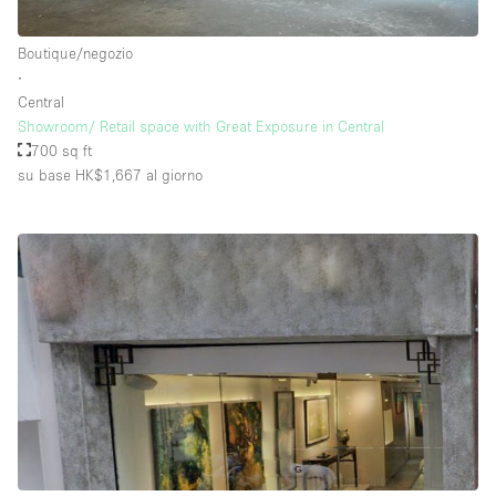
Boutique/negozio
∙
Central
Showroom/ Retail space with Great Exposure in Central
700 sq ft
su base HK$1,667
al giorno