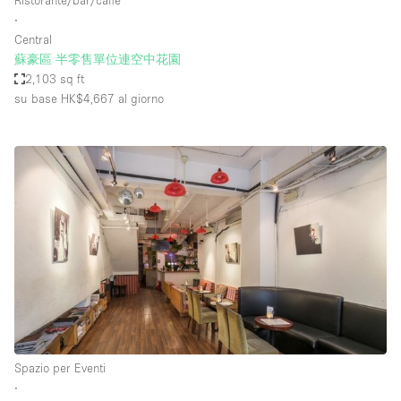
Ristorante/bar/caffè
∙
Central
蘇豪區 半零售單位連空中花園
2,103 sq ft
su base HK$4,667
al giorno
Spazio per Eventi
∙