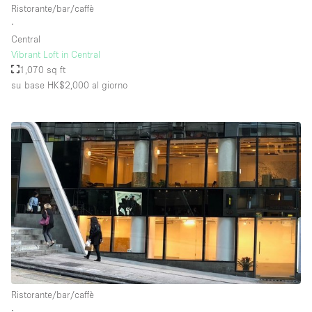
Ristorante/bar/caffè
∙
Central
Piano/Accesso
Vibrant Loft in Central
1,070 sq ft
Seminterrato
su base HK$2,000
al giorno
Piano terra su corte
Piano terra su strada
Centro commerciale
Terrazza
Di sopra
Altro
Ristorante/bar/caffè
∙