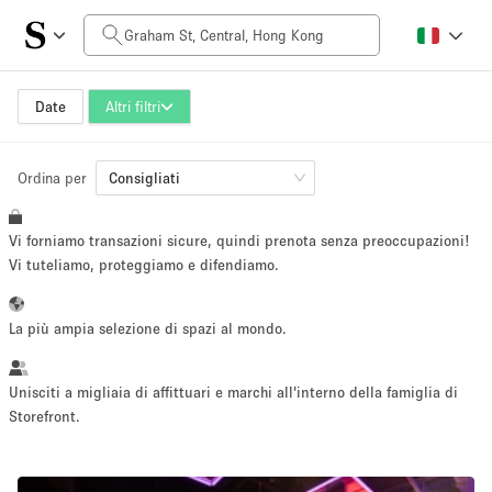
Prezzo al giorno
HK$0
HK$50,000+
Date
Altri filtri
Ordina per
Dimensioni dello spazio
Consigliati
Vi forniamo transazioni sicure, quindi prenota senza preoccupazioni!
100 sq ft
5000+ sq ft
Vi tuteliamo, proteggiamo e difendiamo.
~ 13 persone
~ 650 persone
La più ampia selezione di spazi al mondo.
Tipo di progetto
Unisciti a migliaia di affittuari e marchi all'interno della famiglia di
Storefront.
Evento
Vendita
Showroom
Evento
Cibo
artistico