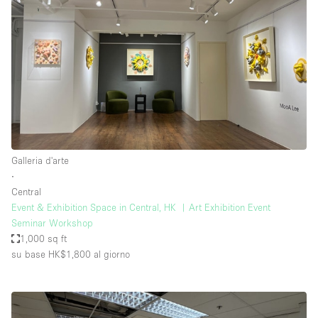
Galleria d'arte
∙
Central
Event & Exhibition Space in Central, HK ︳Art Exhibition Event
Seminar Workshop
1,000 sq ft
su base HK$1,800
al giorno