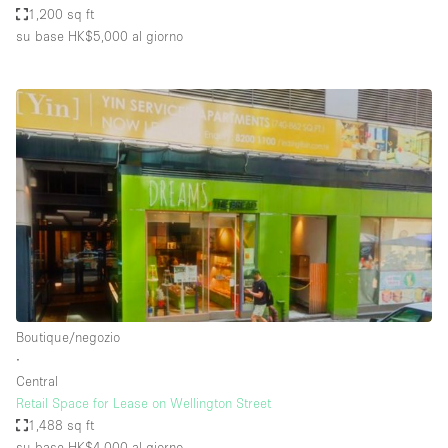
1,200 sq ft
su base HK$5,000
al giorno
Boutique/negozio
∙
Central
Retail Space for Lease on Wellington Street
1,488 sq ft
su base HK$4,000
al giorno