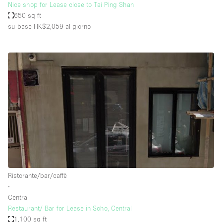
Nice shop for Lease close to Tai Ping Shan
650 sq ft
su base HK$2,059
al giorno
Ristorante/bar/caffè
∙
Central
Restaurant/ Bar for Lease in Soho, Central
1,100 sq ft