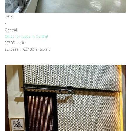
Uffici
∙
Central
Office for lease in Central
700 sq ft
su base HK$700
al giorno