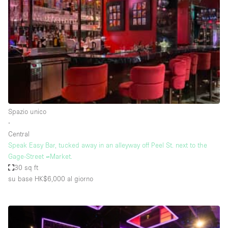
Fiera/festival
Galleria d'arte
Hall
Imbarcazione
Magazzino
Negozio in centro commerciale
Spazio unico
Ristorante/bar/caffè
∙
Sala conferenze
Central
Speak Easy Bar, tucked away in an alleyway off Peel St. next to the
Sala riunioni
Gage-Street =Market.
Salone
30 sq ft
su base HK$6,000
al giorno
Spazio creativo
Spazio hall
Spazio per Eventi