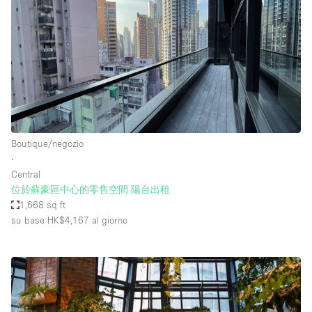
Boutique/negozio
∙
Central
位於蘇豪區中心的零售空間 陽台出租
1,668 sq ft
su base HK$4,167
al giorno