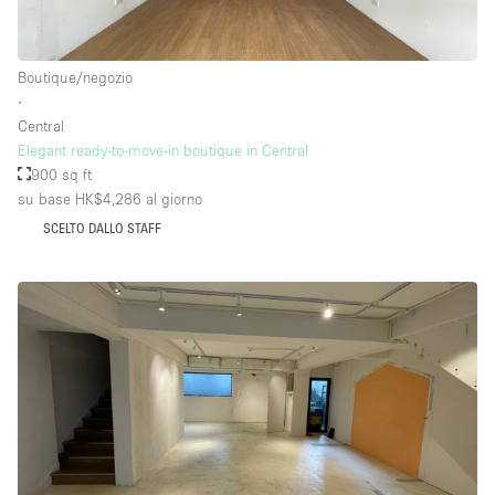
Boutique/negozio
∙
Central
Elegant ready-to-move-in boutique in Central
900 sq ft
su base HK$4,286
al giorno
SCELTO DALLO STAFF