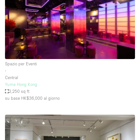
Spazio pubblicitario
Spazio unico
Stand / Bancarella
Stand / Chiosco / Stand
Studio fotografico / riprese
Terrazzo
Spazio per Eventi
Uffici
∙
Central
Villa / Casa
Yume Hong Kong
2,250 sq ft
su base HK$36,000
al giorno
Dotazioni dello spazio
Accesso per disabili
Ampia Porta d'Ingresso
Animals Friendly