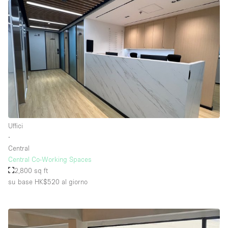
Uffici
∙
Central
Central Co-Working Spaces
2,800 sq ft
su base HK$520
al giorno