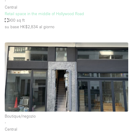
∙
Central
Retail space in the middle of Hollywood Road
900 sq ft
su base HK$2,834
al giorno
Boutique/negozio
∙
Central