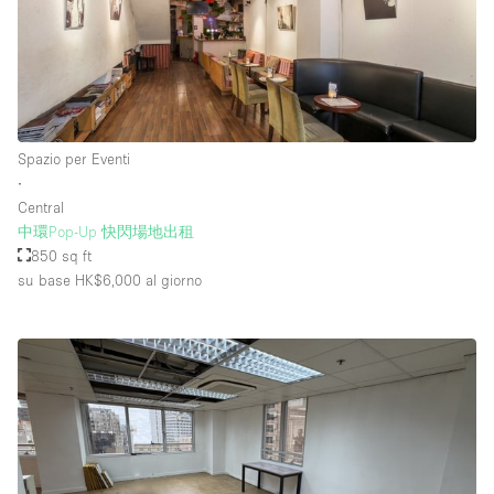
Piano/Accesso
Seminterrato
Spazio per Eventi
Piano terra su corte
∙
Piano terra su strada
Central
中環Pop-Up 快閃場地出租
Centro commerciale
850 sq ft
su base HK$6,000
al giorno
Terrazza
Di sopra
Altro