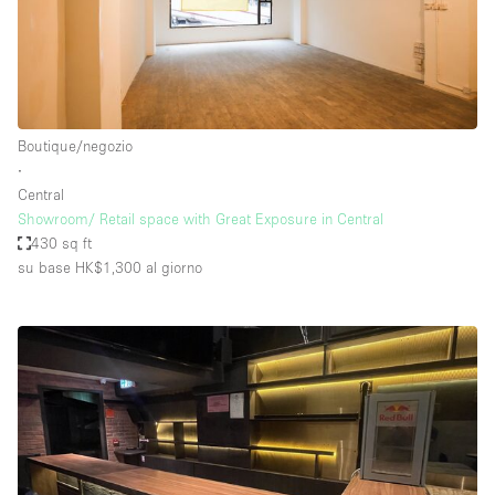
Boutique/negozio
∙
Central
Showroom/ Retail space with Great Exposure in Central
430 sq ft
su base HK$1,300
al giorno