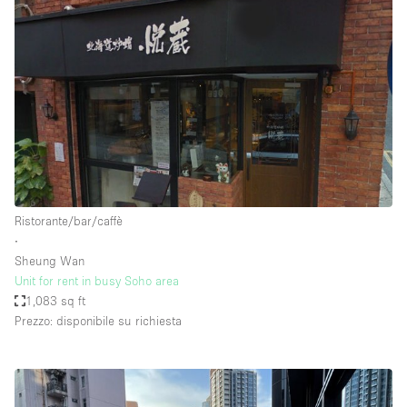
Ristorante/bar/caffè
∙
Sheung Wan
Unit for rent in busy Soho area
1,083 sq ft
Prezzo: disponibile su richiesta