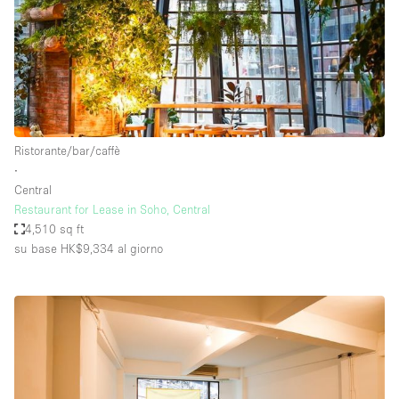
Ristorante/bar/caffè
∙
Central
Restaurant for Lease in Soho, Central
4,510 sq ft
su base HK$9,334
al giorno