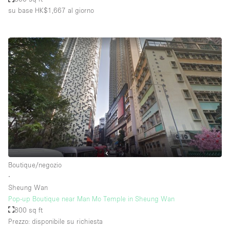
su base HK$1,667
al giorno
Boutique/negozio
∙
Sheung Wan
Pop-up Boutique near Man Mo Temple in Sheung Wan
800 sq ft
Prezzo: disponibile su richiesta