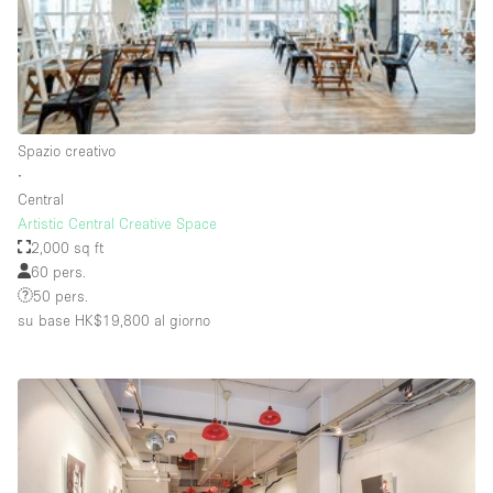
Raw
Riscaldamento
Sistema di sicurezza
Smoking Area
Spazio creativo
∙
Soundproof
Central
Artistic Central Creative Space
Spazio living
2,000 sq ft
Stile Haussmann
60 pers.
50 pers.
Terrace
su base HK$19,800
al giorno
Tetto / Terrazza
Vetrina
Vista incredibile
Water Access
Whitebox / Minimal