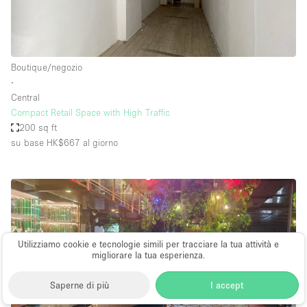
Boutique/negozio
∙
Central
Compact Retail Space with High Traffic
200 sq ft
su base HK$667
al giorno
Utilizziamo cookie e tecnologie simili per tracciare la tua attività e
migliorare la tua esperienza.
Saperne di più
I accept