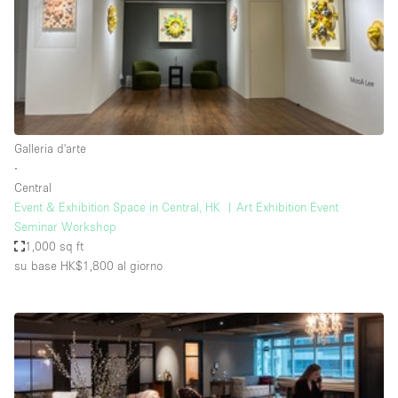
Aria condizionata
Arredamento
Ascensore
Attaccapanni
Galleria d'arte
Attrezzature da ufficio
∙
Bagni
Central
Event & Exhibition Space in Central, HK ︳Art Exhibition Event
Bagno
Seminar Workshop
Banconi
1,000 sq ft
su base HK$1,800
al giorno
Bar
Camere Multiple
Camerini di prova
Concierge
Cucina