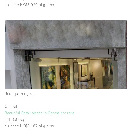
su base HK$3,920
al giorno
Boutique/negozio
∙
Central
Beautiful Retail space in Central for rent
1,350 sq ft
su base HK$3,167
al giorno