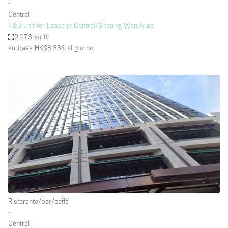
∙
Central
F&B unit for Lease in Central/Sheung Wan Area
2,273 sq ft
su base HK$8,334
al giorno
Ristorante/bar/caffè
∙
Central