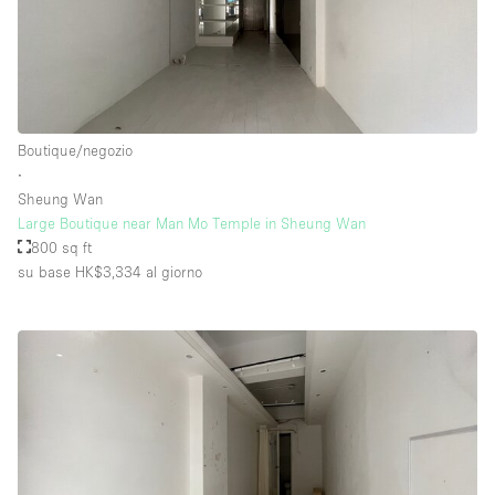
Boutique/negozio
∙
Sheung Wan
Large Boutique near Man Mo Temple in Sheung Wan
800 sq ft
su base HK$3,334
al giorno