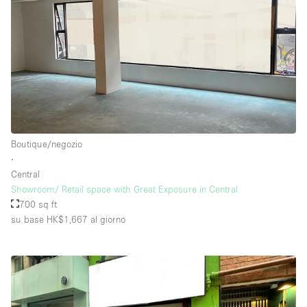
Boutique/negozio
∙
Central
Showroom/ Retail space with Great Exposure in Central
700 sq ft
su base HK$1,667
al giorno