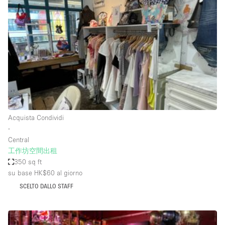
Servizio
Acquista
Conferenza
Meeting
Ufficio
fotografico
Condividi
Tipo di spazio
Acquista Condividi
Acquista Condividi
∙
Altro
Central
Appartamento/loft
工作坊空間出租
350 sq ft
Atelier / Laboratorio
su base HK$60
al giorno
Boutique/negozio
SCELTO DALLO STAFF
Camion
Container