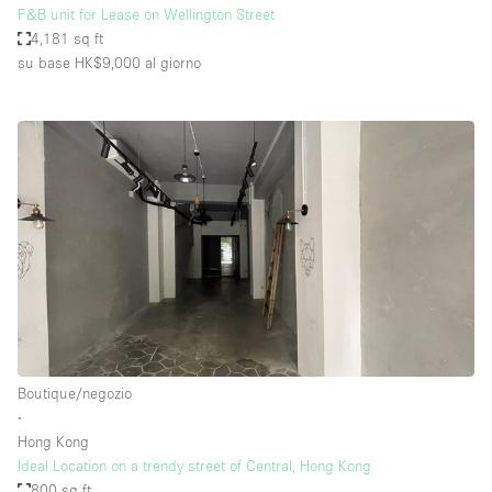
F&B unit for Lease on Wellington Street
4,181 sq ft
su base HK$9,000
al giorno
Boutique/negozio
∙
Hong Kong
Ideal Location on a trendy street of Central, Hong Kong
800 sq ft