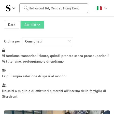
Prezzo al giorno
HK$0
HK$50,000+
Date
Altri filtri
Ordina per
Dimensioni dello spazio
Consigliati
Vi forniamo transazioni sicure, quindi prenota senza preoccupazioni!
100 sq ft
5000+ sq ft
Vi tuteliamo, proteggiamo e difendiamo.
~ 13 persone
~ 650 persone
La più ampia selezione di spazi al mondo.
Tipo di progetto
Unisciti a migliaia di affittuari e marchi all'interno della famiglia di
Storefront.
Evento
Vendita
Showroom
Evento
Cibo
artistico