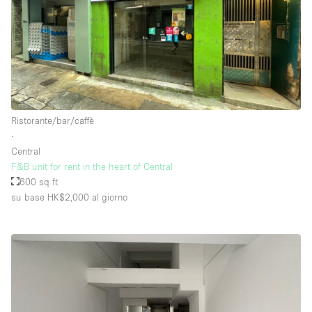
Ristorante/bar/caffè
∙
Central
F&B unit for rent in the heart of Central
600 sq ft
su base HK$2,000
al giorno