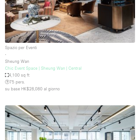
Elettricità
Esposizione di Automobili
Giardino
Illuminazione
Spazio per Eventi
Impianto audiovisivo
∙
Sheung Wan
Industriale
Chic Event Space | Sheung Wan | Central
Internet
4,100 sq ft
75 pers.
Licenza per Liquori
su base HK$28,080
al giorno
Livello strada
Luce Diurna
Magazzino
Parcheggio privato
Piano terra