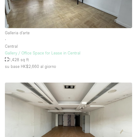
Galleria d'arte
∙
Central
Gallery / Office Space for Lease in Central
1,428 sq ft
su base HK$2,660
al giorno