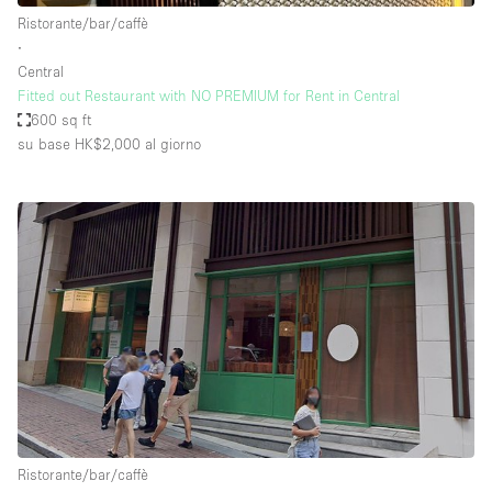
Ristorante/bar/caffè
∙
Central
Fitted out Restaurant with NO PREMIUM for Rent in Central
600 sq ft
su base HK$2,000
al giorno
Ristorante/bar/caffè