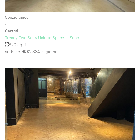
Spazio unico
∙
Central
Trendy Two-Story Unique Space in Soho
820 sq ft
su base HK$2,334
al giorno