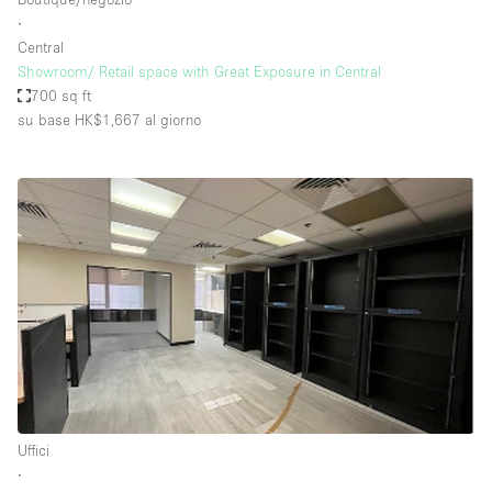
∙
Central
Showroom/ Retail space with Great Exposure in Central
700 sq ft
su base HK$1,667
al giorno
Uffici
∙