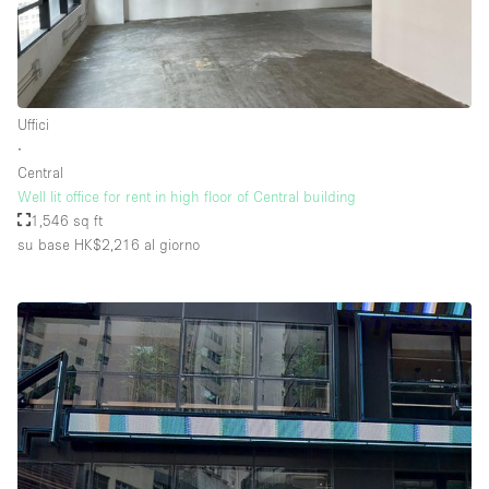
Uffici
∙
Central
Well lit office for rent in high floor of Central building
1,546 sq ft
su base HK$2,216
al giorno