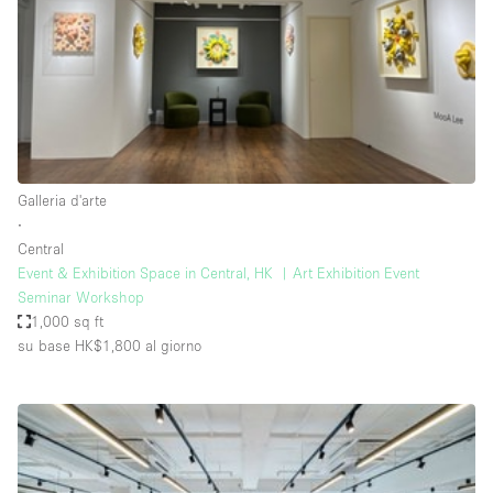
Spazio pubblicitario
Spazio unico
Stand / Bancarella
Stand / Chiosco / Stand
Studio fotografico / riprese
Galleria d'arte
Terrazzo
∙
Uffici
Central
Event & Exhibition Space in Central, HK ︳Art Exhibition Event
Villa / Casa
Seminar Workshop
1,000 sq ft
su base HK$1,800
al giorno
Dotazioni dello spazio
Accesso per disabili
Ampia Porta d'Ingresso
Animals Friendly