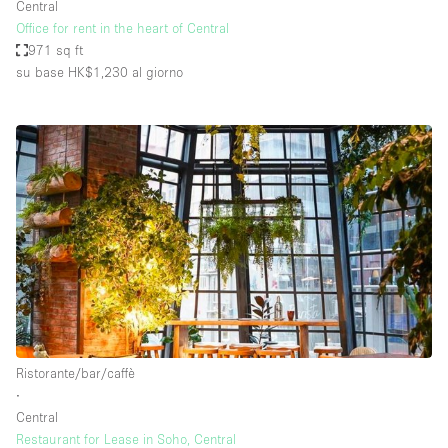
Central
Office for rent in the heart of Central
971 sq ft
su base HK$1,230
al giorno
Ristorante/bar/caffè
∙
Central
Restaurant for Lease in Soho, Central