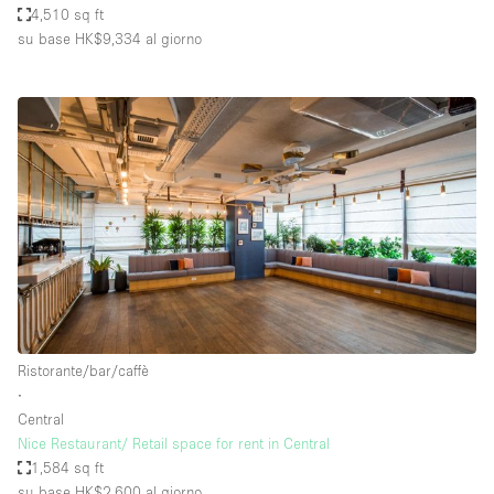
4,510 sq ft
su base HK$9,334
al giorno
Ristorante/bar/caffè
∙
Central
Nice Restaurant/ Retail space for rent in Central
1,584 sq ft
su base HK$2,600
al giorno