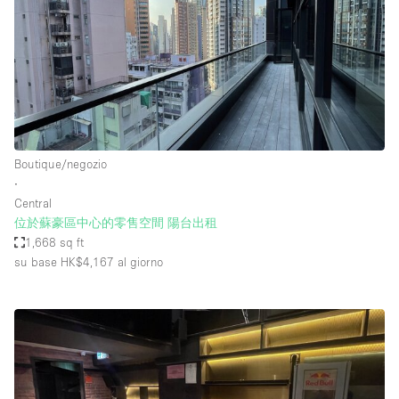
Boutique/negozio
∙
Central
位於蘇豪區中心的零售空間 陽台出租
1,668 sq ft
su base HK$4,167
al giorno