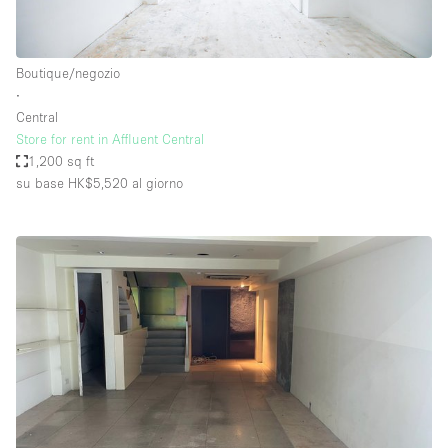
Boutique/negozio
∙
Central
Store for rent in Affluent Central
1,200 sq ft
su base HK$5,520
al giorno