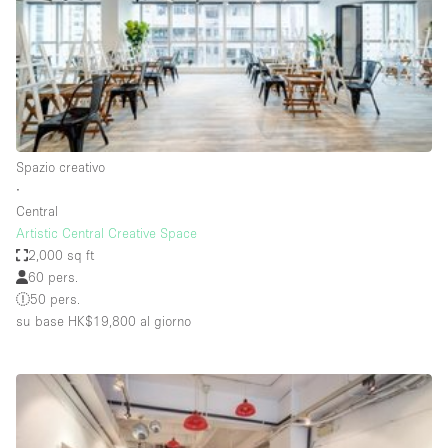
Aria condizionata
Arredamento
Ascensore
Attaccapanni
Spazio creativo
Attrezzature da ufficio
∙
Bagni
Central
Artistic Central Creative Space
Bagno
2,000 sq ft
Banconi
60 pers.
50 pers.
Bar
su base HK$19,800
al giorno
Camere Multiple
Camerini di prova
Concierge
Cucina