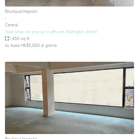
Boutique/negozio
∙
Central
Ideal shop for pop-up in affluent Wellington Street
1,450 sq ft
su base HK$5,920
al giorno
Boutique/negozio