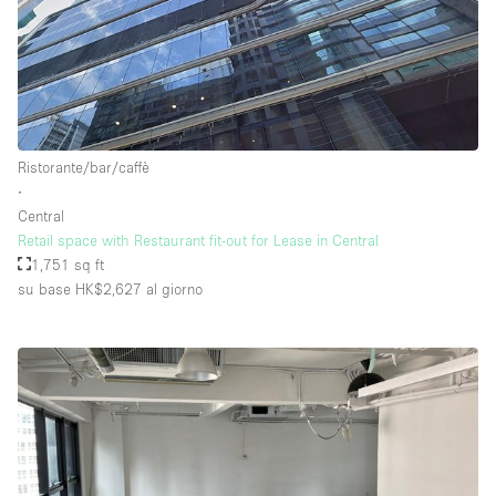
Ristorante/bar/caffè
∙
Central
Retail space with Restaurant fit-out for Lease in Central
1,751 sq ft
su base HK$2,627
al giorno