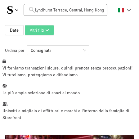
Prezzo al giorno
HK$0
HK$50,000+
Date
Altri filtri
Ordina per
Dimensioni dello spazio
Consigliati
Vi forniamo transazioni sicure, quindi prenota senza preoccupazioni!
100 sq ft
5000+ sq ft
Vi tuteliamo, proteggiamo e difendiamo.
~ 13 persone
~ 650 persone
La più ampia selezione di spazi al mondo.
Tipo di progetto
Unisciti a migliaia di affittuari e marchi all'interno della famiglia di
Storefront.
Evento
Vendita
Showroom
Evento
Cibo
artistico