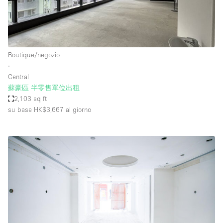
Boutique/negozio
∙
Central
蘇豪區 半零售單位出租
2,103 sq ft
su base HK$3,667
al giorno