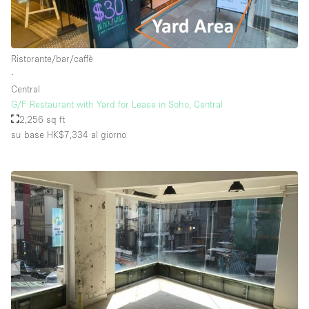
Ristorante/bar/caffè
∙
Central
G/F Restaurant with Yard for Lease in Soho, Central
2,256 sq ft
su base HK$7,334
al giorno