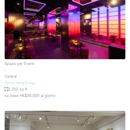
Fiera/festival
Galleria d'arte
Hall
Imbarcazione
Magazzino
Negozio in centro commerciale
Spazio per Eventi
Ristorante/bar/caffè
∙
Sala conferenze
Central
Yume Hong Kong
Sala riunioni
2,250 sq ft
Salone
su base HK$36,000
al giorno
Spazio creativo
Spazio hall
Spazio per Eventi