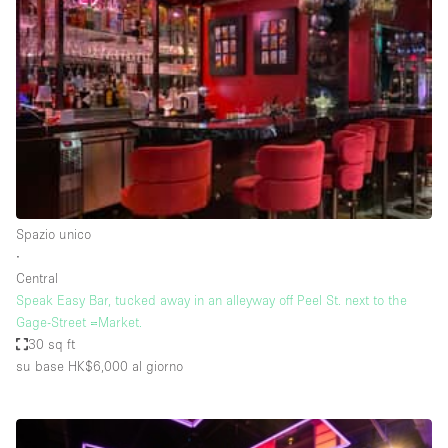
Servizio
Acquista
Conferenza
Meeting
Ufficio
fotografico
Condividi
Tipo di spazio
Acquista Condividi
Spazio unico
∙
Altro
Central
Appartamento/loft
Speak Easy Bar, tucked away in an alleyway off Peel St. next to the
Gage-Street =Market.
Atelier / Laboratorio
30 sq ft
Boutique/negozio
su base HK$6,000
al giorno
Camion
Container