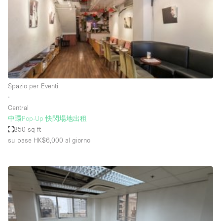
Elettricità
Esposizione di Automobili
Giardino
Illuminazione
Impianto audiovisivo
Spazio per Eventi
∙
Industriale
Central
Internet
中環Pop-Up 快閃場地出租
850 sq ft
Licenza per Liquori
su base HK$6,000
al giorno
Livello strada
Luce Diurna
Magazzino
Parcheggio privato
Piano terra