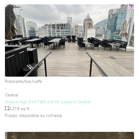
Ristorante/bar/caffè
∙
Central
Unique High-End F&B unit for Lease in Central
4,218 sq ft
Prezzo: disponibile su richiesta