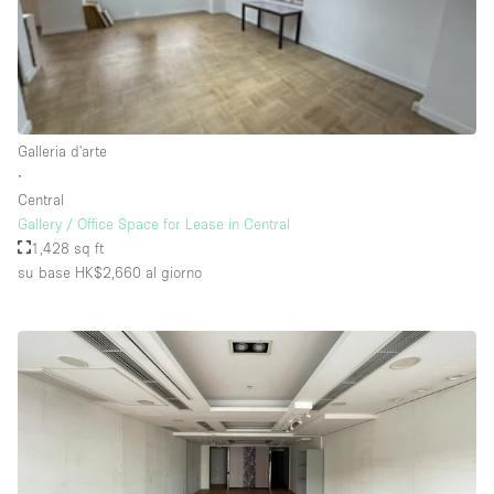
Raw
Riscaldamento
Sistema di sicurezza
Smoking Area
Galleria d'arte
∙
Soundproof
Central
Gallery / Office Space for Lease in Central
Spazio living
1,428 sq ft
Stile Haussmann
su base HK$2,660
al giorno
Terrace
Tetto / Terrazza
Vetrina
Vista incredibile
Water Access
Whitebox / Minimal