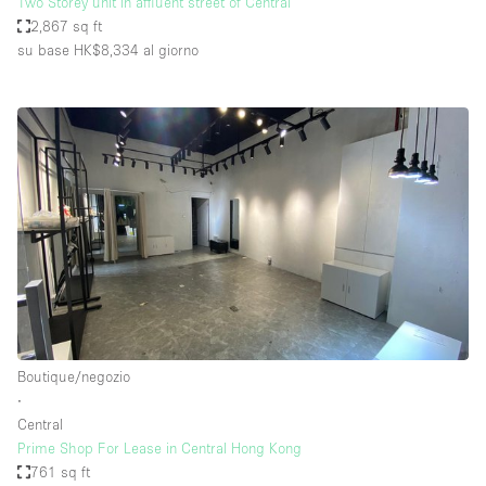
Two Storey unit in affluent street of Central
2,867 sq ft
su base HK$8,334
al giorno
Boutique/negozio
∙
Central
Prime Shop For Lease in Central Hong Kong
761 sq ft