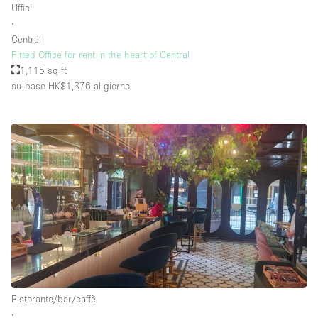
Uffici
∙
Central
Fitted Office for rent in the heart of Central
1,115 sq ft
su base HK$1,376
al giorno
Ristorante/bar/caffè
∙