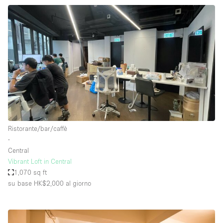
Ristorante/bar/caffè
∙
Central
Vibrant Loft in Central
1,070 sq ft
su base HK$2,000
al giorno