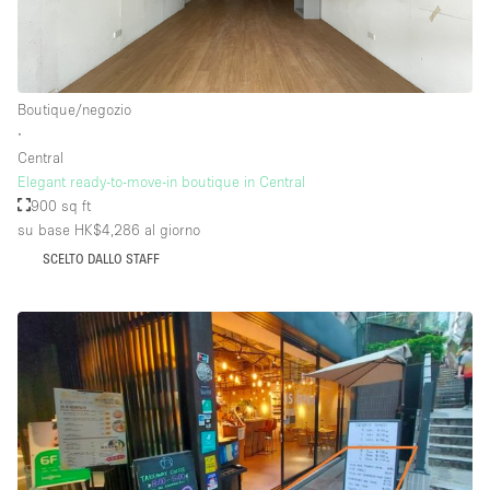
Piano/Accesso
Boutique/negozio
Seminterrato
∙
Central
Piano terra su corte
Elegant ready-to-move-in boutique in Central
Piano terra su strada
900 sq ft
su base HK$4,286
al giorno
Centro commerciale
SCELTO DALLO STAFF
Terrazza
Di sopra
Altro