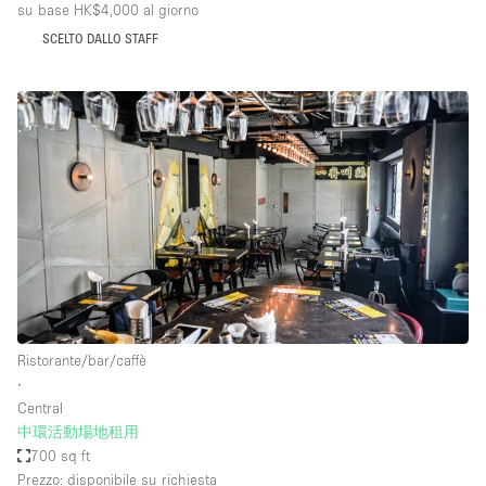
su base HK$4,000
al giorno
SCELTO DALLO STAFF
Ristorante/bar/caffè
∙
Central
中環活動場地租用
700 sq ft
Prezzo: disponibile su richiesta