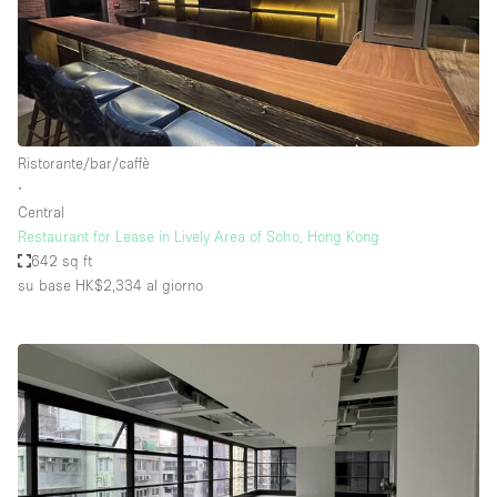
Ristorante/bar/caffè
∙
Central
Restaurant for Lease in Lively Area of Soho, Hong Kong
642 sq ft
su base HK$2,334
al giorno