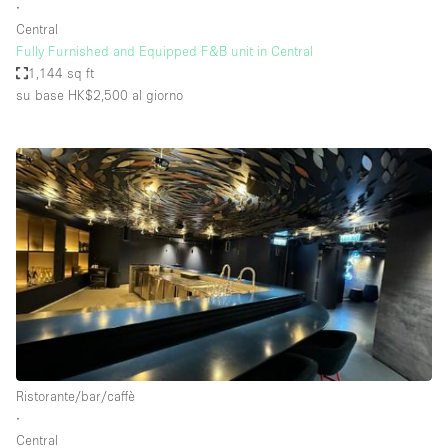
∙
Central
Fully Furnished and Equipped F&B unit in Central
1,144 sq ft
su base HK$2,500
al giorno
Ristorante/bar/caffè
∙
Central