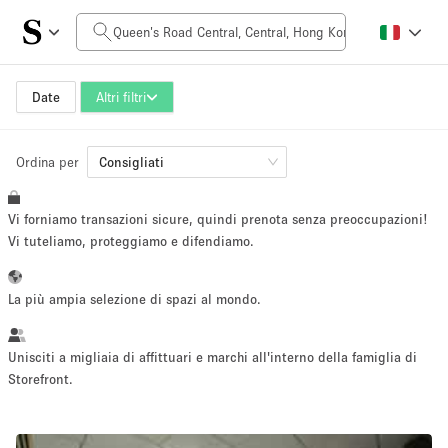
Prezzo al giorno
HK$0
HK$50,000+
Date
Altri filtri
Ordina per
Dimensioni dello spazio
Consigliati
Vi forniamo transazioni sicure, quindi prenota senza preoccupazioni!
100 sq ft
5000+ sq ft
Vi tuteliamo, proteggiamo e difendiamo.
~ 13 persone
~ 650 persone
La più ampia selezione di spazi al mondo.
Tipo di progetto
Unisciti a migliaia di affittuari e marchi all'interno della famiglia di
Storefront.
Evento
Vendita
Showroom
Evento
Cibo
artistico