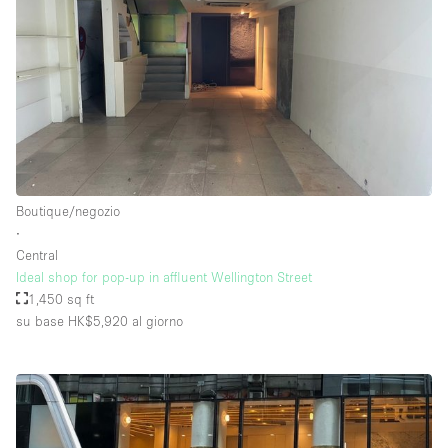
Boutique/negozio
∙
Central
Ideal shop for pop-up in affluent Wellington Street
1,450 sq ft
su base HK$5,920
al giorno