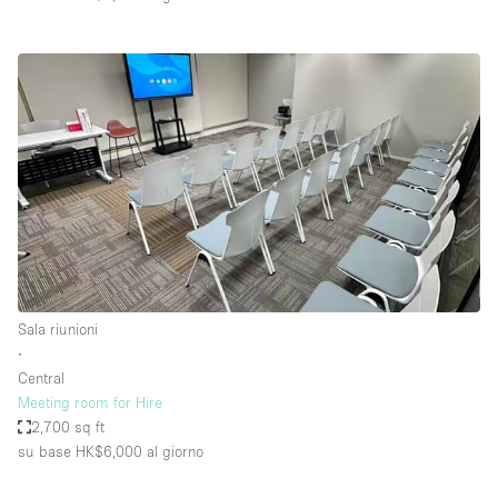
Sala riunioni
∙
Central
Meeting room for Hire
2,700 sq ft
su base HK$6,000
al giorno