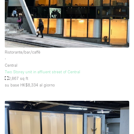
Ristorante/bar/caffè
∙
Central
Two Storey unit in affluent street of Central
2,867 sq ft
su base HK$8,334
al giorno