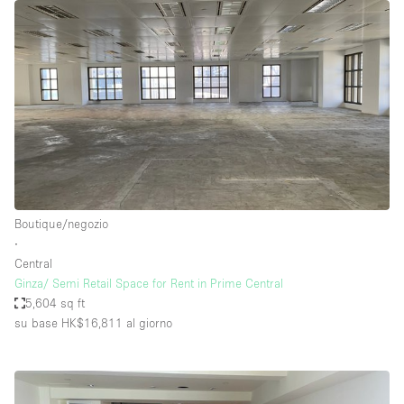
Boutique/negozio
∙
Central
Ginza/ Semi Retail Space for Rent in Prime Central
5,604 sq ft
su base HK$16,811
al giorno