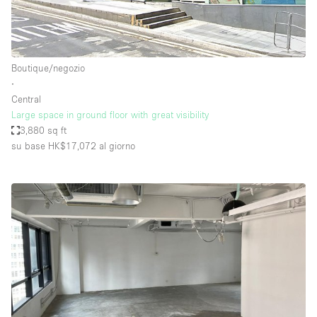
Boutique/negozio
∙
Central
Large space in ground floor with great visibility
3,880 sq ft
su base HK$17,072
al giorno