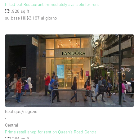
Fiited-out Restaurant Immediately available for rent
1,928 sq ft
su base HK$3,167
al giorno
Boutique/negozio
∙
Central
Prime retail shop for rent on Queen's Road Central
2,264 sq ft