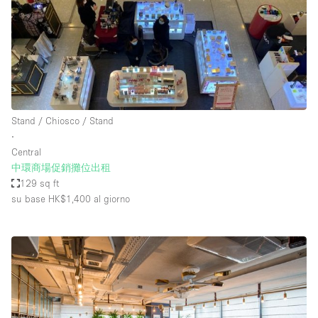
Stand / Chiosco / Stand
∙
Central
中環商場促銷攤位出租
129 sq ft
su base HK$1,400
al giorno