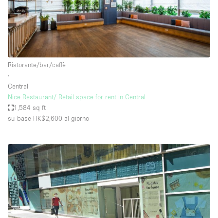
Ristorante/bar/caffè
∙
Central
Nice Restaurant/ Retail space for rent in Central
1,584 sq ft
su base HK$2,600
al giorno