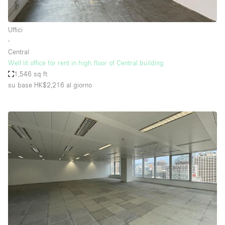
Uffici
∙
Central
Well lit office for rent in high floor of Central building
1,546 sq ft
su base HK$2,216
al giorno