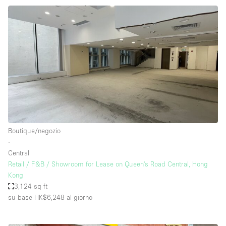
Boutique/negozio
∙
Central
Retail / F&B / Showroom for Lease on Queen's Road Central, Hong
Kong
3,124 sq ft
su base HK$6,248
al giorno