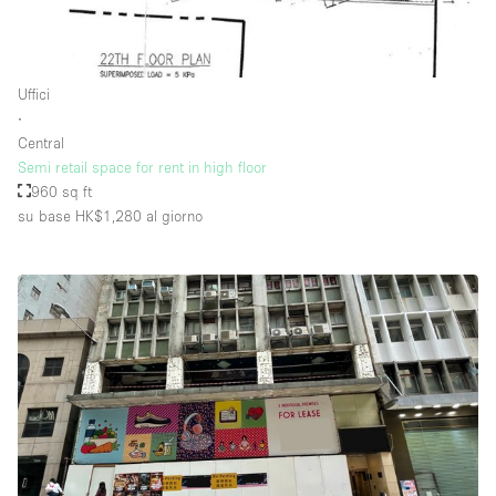
Uffici
∙
Central
Semi retail space for rent in high floor
960 sq ft
su base HK$1,280
al giorno