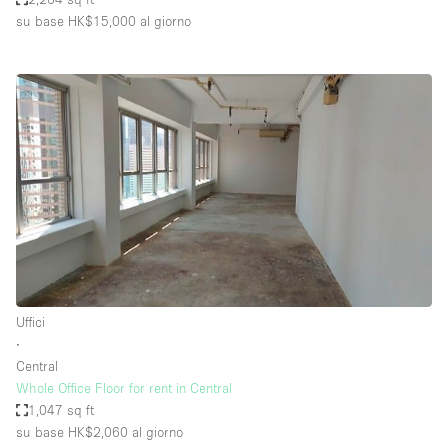
su base HK$15,000
al giorno
Uffici
∙
Central
Whole Office Floor for rent in Central
1,047 sq ft
su base HK$2,060
al giorno