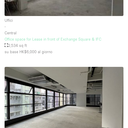
Raw
Riscaldamento
Uffici
∙
Sistema di sicurezza
Central
Smoking Area
Office space for Lease in front of Exchange Square & IFC
2,534 sq ft
Soundproof
su base HK$6,000
al giorno
Spazio living
Stile Haussmann
Terrace
Tetto / Terrazza
Vetrina
Vista incredibile
Water Access
Whitebox / Minimal