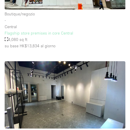
Boutique/negozio
∙
Central
Flagship store premises in core Central
4,080 sq ft
su base HK$13,834
al giorno