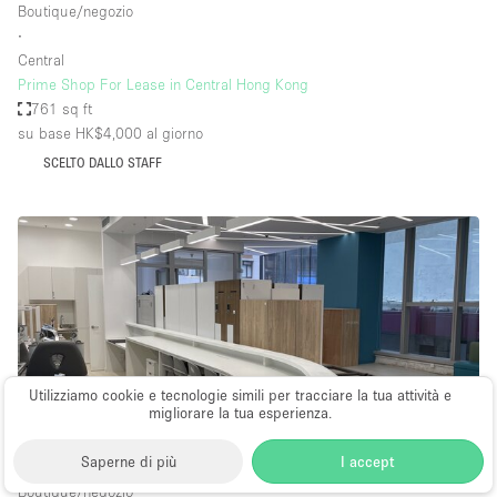
Boutique/negozio
∙
Central
Prime Shop For Lease in Central Hong Kong
761 sq ft
su base HK$4,000
al giorno
SCELTO DALLO STAFF
Utilizziamo cookie e tecnologie simili per tracciare la tua attività e
migliorare la tua esperienza.
Saperne di più
I accept
Boutique/negozio