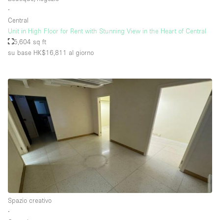
∙
Central
Unit in High Floor for Rent with Stunning View in the Heart of Central
5,604 sq ft
su base HK$16,811
al giorno
Spazio creativo
∙