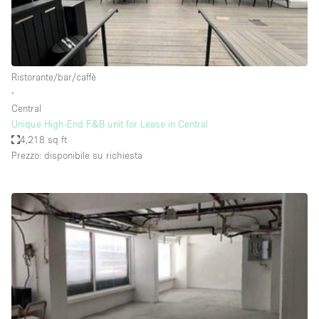
Elettricità
Esposizione di Automobili
Giardino
Ristorante/bar/caffè
∙
Illuminazione
Central
Impianto audiovisivo
Unique High-End F&B unit for Lease in Central
4,218 sq ft
Industriale
Prezzo: disponibile su richiesta
Internet
Licenza per Liquori
Livello strada
Luce Diurna
Magazzino
Parcheggio privato
Piano terra