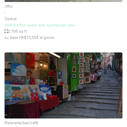
Uffici
∙
Central
Well lit office space with spectacular view
2,706 sq ft
su base HK$10,554
al giorno
Ristorante/bar/caffè