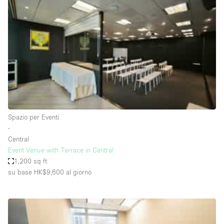
Servizio
Acquista
Conferenza
Meeting
Ufficio
fotografico
Condividi
Tipo di spazio
Acquista Condividi
Spazio per Eventi
∙
Altro
Central
Appartamento/loft
Event Venue with Terrace in Central
1,200 sq ft
Atelier / Laboratorio
su base HK$9,600
al giorno
Boutique/negozio
Camion
Container