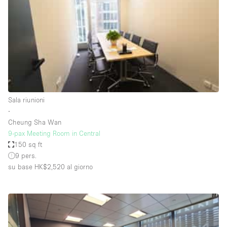
Fiera/festival
Galleria d'arte
Hall
Imbarcazione
Magazzino
Negozio in centro commerciale
Sala riunioni
∙
Ristorante/bar/caffè
Cheung Sha Wan
Sala conferenze
9-pax Meeting Room in Central
150 sq ft
Sala riunioni
9 pers.
Salone
su base HK$2,520
al giorno
Spazio creativo
Spazio hall
Spazio per Eventi