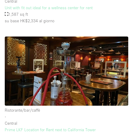
Central
Unit with fit out ideal for a wellness center for rent
1,587 sq ft
su base HK$2,334
al giorno
Ristorante/bar/caffè
∙
Central
Prime LKF Location for Rent next to California Tower