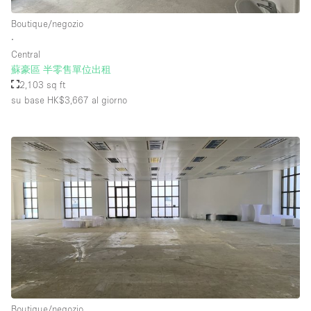
Boutique/negozio
∙
Piano/Accesso
Central
蘇豪區 半零售單位出租
Seminterrato
2,103 sq ft
su base HK$3,667
al giorno
Piano terra su corte
Piano terra su strada
Centro commerciale
Terrazza
Di sopra
Altro
Boutique/negozio