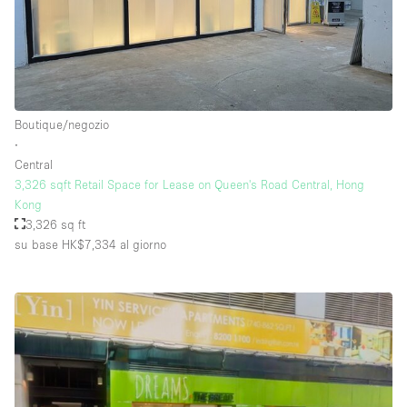
Boutique/negozio
∙
Central
3,326 sqft Retail Space for Lease on Queen's Road Central, Hong
Kong
3,326 sq ft
su base HK$7,334
al giorno