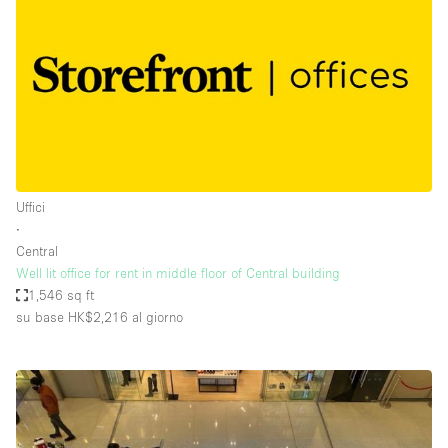
Uffici
∙
Central
Well lit office for rent in middle floor of Central building
1,546 sq ft
su base HK$2,216
al giorno