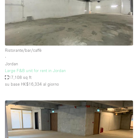
Ristorante/bar/caffè
∙
Jordan
Large F&B unit for rent in Jordan
17,108 sq ft
su base HK$16,334
al giorno