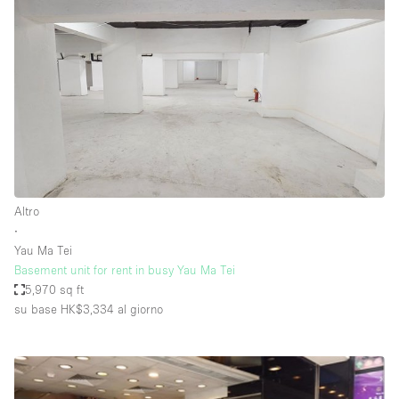
Altro
∙
Yau Ma Tei
Basement unit for rent in busy Yau Ma Tei
5,970 sq ft
su base HK$3,334
al giorno