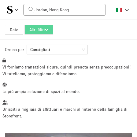
Prezzo al giorno
HK$0
HK$50,000+
Date
Altri filtri
Ordina per
Dimensioni dello spazio
Consigliati
Vi forniamo transazioni sicure, quindi prenota senza preoccupazioni!
100 sq ft
5000+ sq ft
Vi tuteliamo, proteggiamo e difendiamo.
~ 13 persone
~ 650 persone
La più ampia selezione di spazi al mondo.
Tipo di progetto
Unisciti a migliaia di affittuari e marchi all'interno della famiglia di
Storefront.
Evento
Vendita
Showroom
Evento
Cibo
artistico