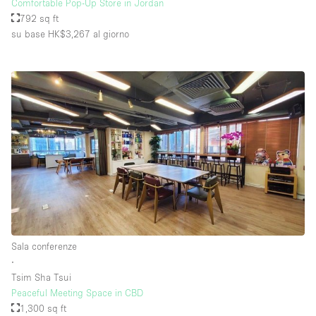
Comfortable Pop-Up Store in Jordan
792 sq ft
su base HK$3,267
al giorno
Sala conferenze
∙
Tsim Sha Tsui
Peaceful Meeting Space in CBD
1,300 sq ft