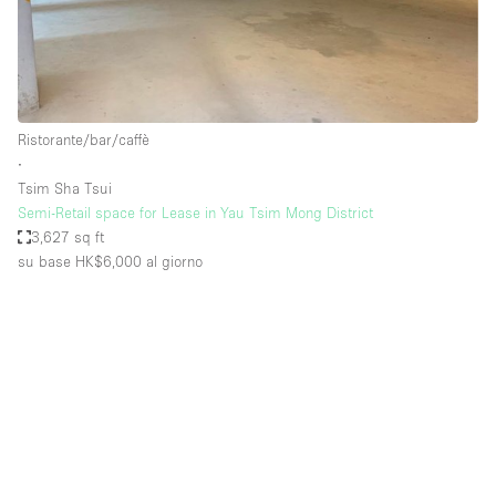
Ristorante/bar/caffè
∙
Tsim Sha Tsui
Semi-Retail space for Lease in Yau Tsim Mong District
3,627 sq ft
su base HK$6,000
al giorno