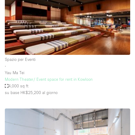
Fiera/festival
Galleria d'arte
Hall
Imbarcazione
Magazzino
Negozio in centro commerciale
Spazio per Eventi
∙
Ristorante/bar/caffè
Yau Ma Tei
Sala conferenze
Modern Theater/ Event space for rent in Kowloon
4,000 sq ft
Sala riunioni
su base HK$25,200
al giorno
Salone
Spazio creativo
Spazio hall
Spazio per Eventi