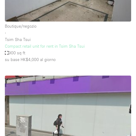
Elettricità
Esposizione di Automobili
Boutique/negozio
Giardino
∙
Tsim Sha Tsui
Illuminazione
Compact retail unit for rent in Tsim Sha Tsui
Impianto audiovisivo
900 sq ft
su base HK$4,000
al giorno
Industriale
Internet
Licenza per Liquori
Livello strada
Luce Diurna
Magazzino
Parcheggio privato
Piano terra