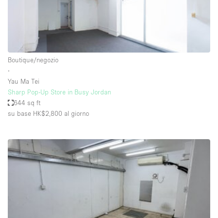
Aria condizionata
Arredamento
Ascensore
Boutique/negozio
Attaccapanni
∙
Yau Ma Tei
Attrezzature da ufficio
Sharp Pop-Up Store in Busy Jordan
Bagni
644 sq ft
su base HK$2,800
al giorno
Bagno
Banconi
Bar
Camere Multiple
Camerini di prova
Concierge
Cucina