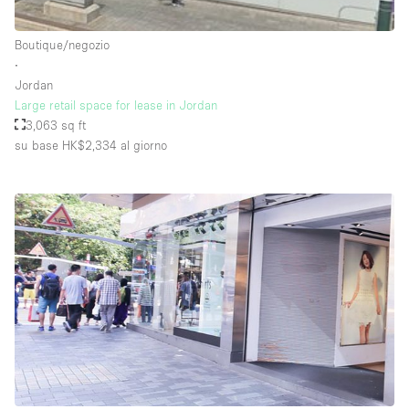
Raw
Boutique/negozio
Riscaldamento
∙
Jordan
Sistema di sicurezza
Large retail space for lease in Jordan
Smoking Area
3,063 sq ft
su base HK$2,334
al giorno
Soundproof
Spazio living
Stile Haussmann
Terrace
Tetto / Terrazza
Vetrina
Vista incredibile
Water Access
Whitebox / Minimal