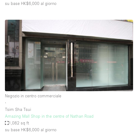
su base HK$6,000
al giorno
Negozio in centro commerciale
∙
Tsim Sha Tsui
Amazing Mall Shop in the centre of Nathan Road
1,082 sq ft
su base HK$6,000
al giorno