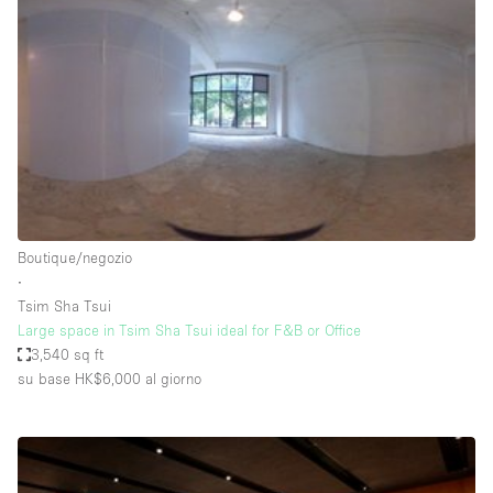
Servizio
Acquista
Conferenza
Meeting
Ufficio
fotografico
Condividi
Tipo di spazio
Acquista Condividi
Boutique/negozio
∙
Altro
Tsim Sha Tsui
Appartamento/loft
Large space in Tsim Sha Tsui ideal for F&B or Office
3,540 sq ft
Atelier / Laboratorio
su base HK$6,000
al giorno
Boutique/negozio
Camion
Container