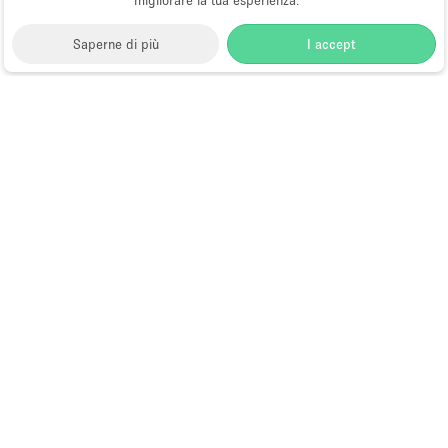
migliorare la tua esperienza.
Saperne di più
I accept
Storefront
>
Affitta uno fashion showroom
>
Fashion
Showroom a Hong Kong
>
Fashion Showroom a
Jordan, Hong Kong
Fashion Showroom in Affitto a
Jordan, Hong Kong
Choose
Tutte le località
Italiano
a
Tutti i tipi di spazi
Language
Spazi retail temporanei
Negozi pop-up
Spazi per eventi