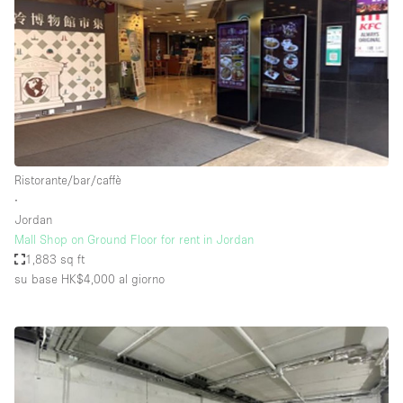
Ristorante/bar/caffè
∙
Jordan
Mall Shop on Ground Floor for rent in Jordan
1,883 sq ft
su base HK$4,000
al giorno