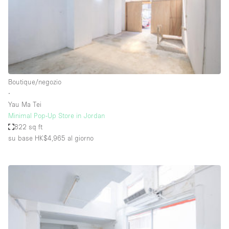
Spazio pubblicitario
Spazio unico
Stand / Bancarella
Stand / Chiosco / Stand
Studio fotografico / riprese
Boutique/negozio
∙
Terrazzo
Yau Ma Tei
Uffici
Minimal Pop-Up Store in Jordan
822 sq ft
Villa / Casa
su base HK$4,965
al giorno
Dotazioni dello spazio
Accesso per disabili
Ampia Porta d'Ingresso
Animals Friendly