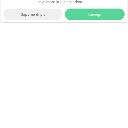
migliorare la tua esperienza.
Saperne di più
I accept
Storefront
>
Affitta una galleria d'arte
>
Gallerie d'Arte
e Spazi Espositivi a Hong Kong
>
Gallerie d'Arte e
Spazi Espositivi a Kowloon , Hong Kong
>
Gallerie
d'Arte e Spazi Espositivi a Hung Hom, Hong Kong
Gallerie d'Arte in Affitto a Hung
Hom, Hong Kong
Choose
Tutte le località
Italiano
a
Tutti i tipi di spazi
Language
Spazi retail temporanei
Negozi pop-up