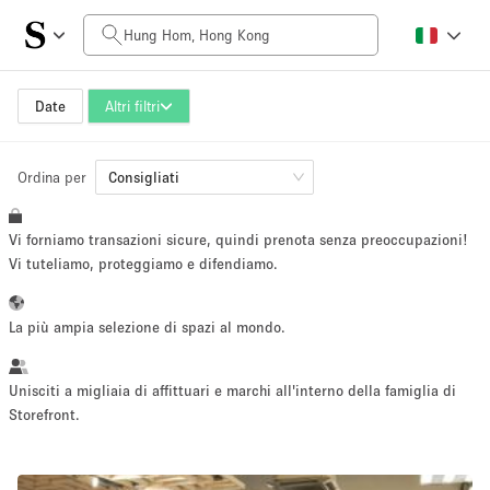
Prezzo al giorno
HK$0
HK$50,000+
Date
Altri filtri
Ordina per
Dimensioni dello spazio
Consigliati
Vi forniamo transazioni sicure, quindi prenota senza preoccupazioni!
100 sq ft
5000+ sq ft
Vi tuteliamo, proteggiamo e difendiamo.
~ 13 persone
~ 650 persone
La più ampia selezione di spazi al mondo.
Tipo di progetto
Unisciti a migliaia di affittuari e marchi all'interno della famiglia di
Storefront.
Evento
Vendita
Showroom
Evento
Cibo
artistico