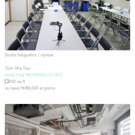
Spazio pubblicitario
Spazio unico
Stand / Bancarella
Stand / Chiosco / Stand
Studio fotografico / riprese
Studio fotografico / riprese
Terrazzo
∙
Uffici
Tsim Sha Tsui
Hong Kong RECORDING STUDIO
Villa / Casa
400 sq ft
su base HK$6,000
al giorno
Dotazioni dello spazio
Accesso per disabili
Ampia Porta d'Ingresso
Animals Friendly