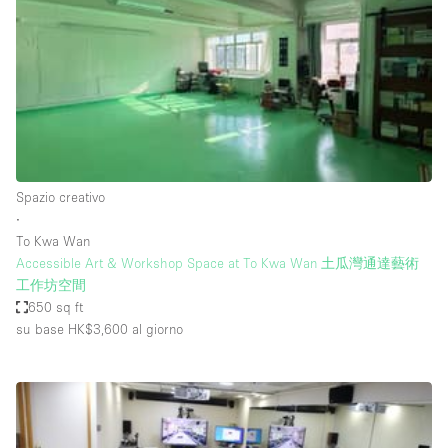
Fiera/festival
Galleria d'arte
Hall
Imbarcazione
Magazzino
Negozio in centro commerciale
Spazio creativo
∙
Ristorante/bar/caffè
To Kwa Wan
Sala conferenze
Accessible Art & Workshop Space at To Kwa Wan 土瓜灣通達藝術
工作坊空間
Sala riunioni
650 sq ft
Salone
su base HK$3,600
al giorno
Spazio creativo
Spazio hall
Spazio per Eventi