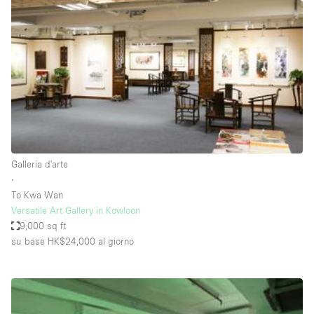
Servizio
Acquista
Conferenza
Meeting
Ufficio
fotografico
Condividi
Tipo di spazio
Acquista Condividi
Galleria d'arte
∙
Altro
To Kwa Wan
Appartamento/loft
Versatile Art Gallery in Kowloon
9,000 sq ft
Atelier / Laboratorio
su base HK$24,000
al giorno
Boutique/negozio
Camion
Container