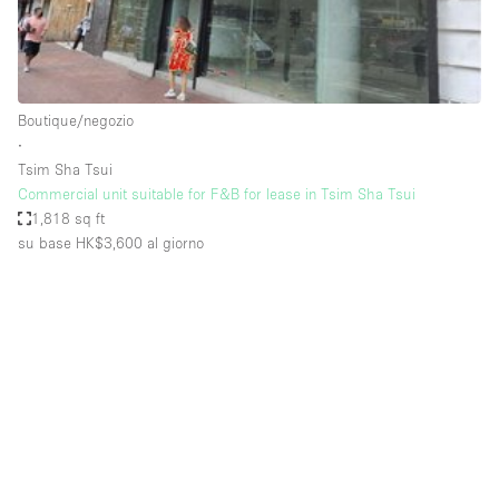
Elettricità
Esposizione di Automobili
Giardino
Boutique/negozio
∙
Illuminazione
Tsim Sha Tsui
Impianto audiovisivo
Commercial unit suitable for F&B for lease in Tsim Sha Tsui
1,818 sq ft
Industriale
su base HK$3,600
al giorno
Internet
Licenza per Liquori
Livello strada
Luce Diurna
Magazzino
Parcheggio privato
Piano terra