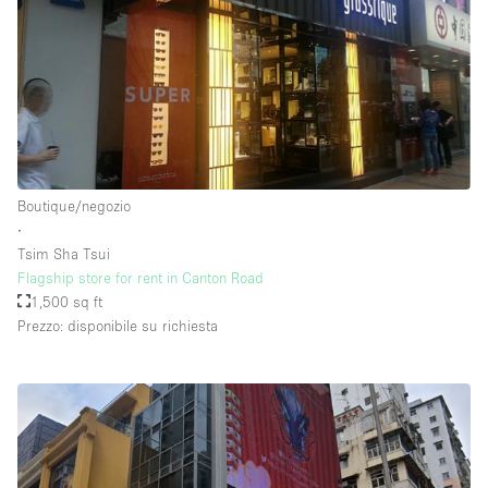
Boutique/negozio
∙
Tsim Sha Tsui
Flagship store for rent in Canton Road
1,500 sq ft
Prezzo: disponibile su richiesta