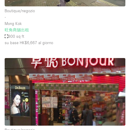
Boutique/negozio
∙
Mong Kok
旺角商舖出租
800 sq ft
su base HK$6,667
al giorno