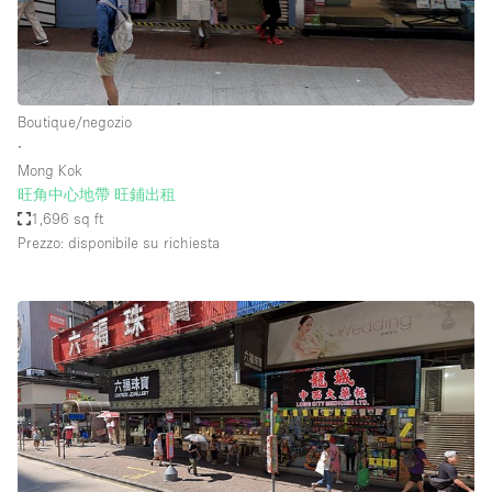
Boutique/negozio
∙
Mong Kok
旺角中心地帶 旺鋪出租
1,696 sq ft
Prezzo: disponibile su richiesta