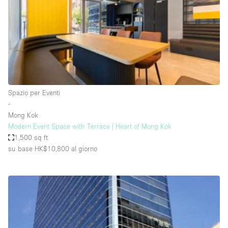
Spazio pubblicitario
Spazio unico
Stand / Bancarella
Stand / Chiosco / Stand
Studio fotografico / riprese
Spazio per Eventi
Terrazzo
∙
Uffici
Mong Kok
Modern Event Space with Terrace | Heart of Mong Kok
Villa / Casa
1,500 sq ft
su base HK$10,800
al giorno
Dotazioni dello spazio
Accesso per disabili
Ampia Porta d'Ingresso
Animals Friendly