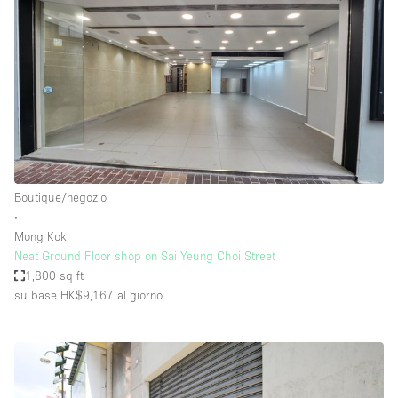
Boutique/negozio
∙
Mong Kok
Neat Ground Floor shop on Sai Yeung Choi Street
1,800 sq ft
su base HK$9,167
al giorno