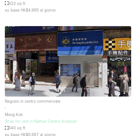
822 sq ft
su base HK$4,965
al giorno
Negozio in centro commerciale
∙
Mong Kok
Shop for rent in Nathan Centre, Kowloon
640 sq ft
su base HK$6,667
al giorno