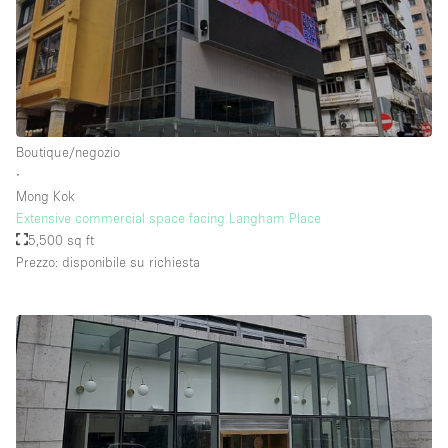
Boutique/negozio
∙
Mong Kok
Extensive commercial space facing Langham Place
5,500 sq ft
Prezzo: disponibile su richiesta