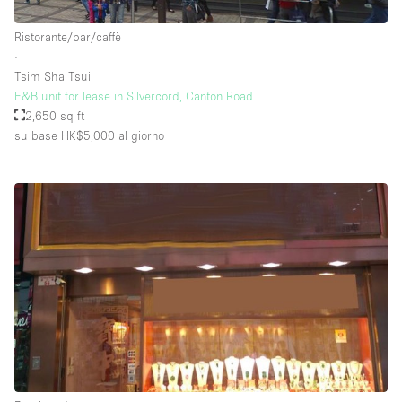
Ristorante/bar/caffè
∙
Tsim Sha Tsui
F&B unit for lease in Silvercord, Canton Road
2,650 sq ft
su base HK$5,000
al giorno