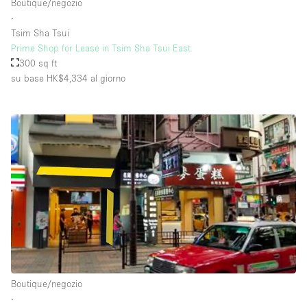
Boutique/negozio
∙
Tsim Sha Tsui
Prime Shop for Lease in Tsim Sha Tsui East
300 sq ft
su base HK$4,334
al giorno
Boutique/negozio
∙