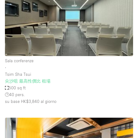
Fiera/festival
Galleria d'arte
Hall
Imbarcazione
Magazzino
Negozio in centro commerciale
Sala conferenze
∙
Ristorante/bar/caffè
Tsim Sha Tsui
Sala conferenze
尖沙咀 最高性價比 租場
500 sq ft
Sala riunioni
40 pers.
Salone
su base HK$3,840
al giorno
Spazio creativo
Spazio hall
Spazio per Eventi