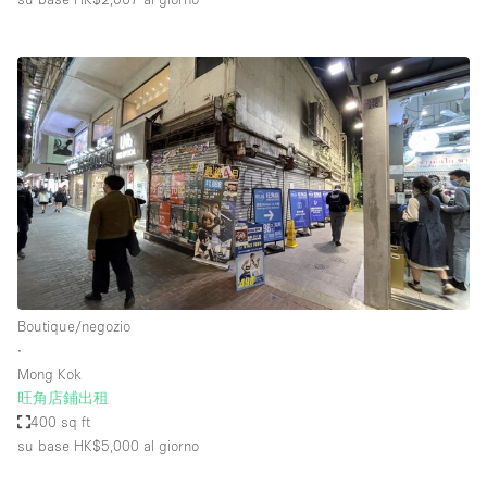
Boutique/negozio
∙
Mong Kok
旺角店鋪出租
400 sq ft
su base HK$5,000
al giorno