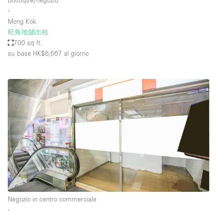
Boutique/negozio
∙
Mong Kok
旺角地舖出租
700 sq ft
su base HK$6,667
al giorno
Negozio in centro commerciale
∙