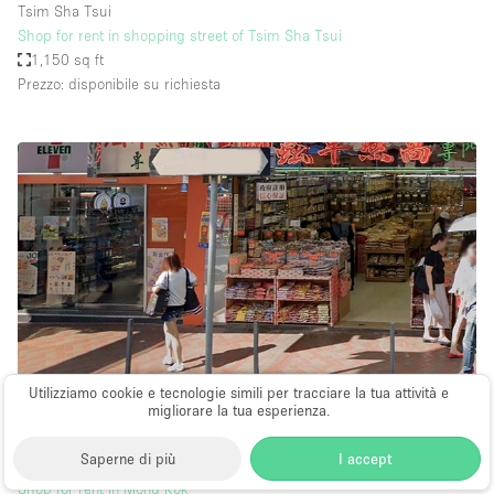
Tsim Sha Tsui
Shop for rent in shopping street of Tsim Sha Tsui
1,150 sq ft
Prezzo: disponibile su richiesta
Utilizziamo cookie e tecnologie simili per tracciare la tua attività e
migliorare la tua esperienza.
Boutique/negozio
∙
Saperne di più
I accept
Mong Kok
Shop for rent in Mong Kok