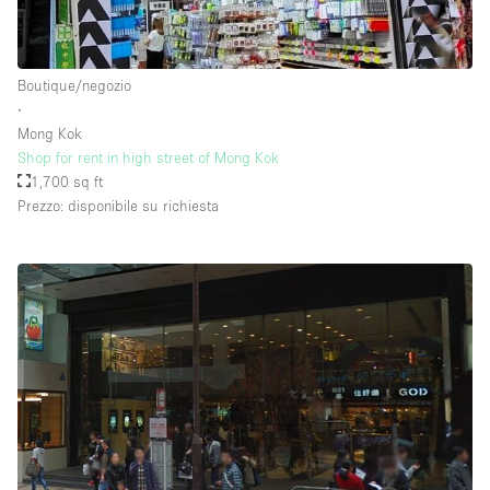
Boutique/negozio
∙
Mong Kok
Shop for rent in high street of Mong Kok
1,700 sq ft
Prezzo: disponibile su richiesta