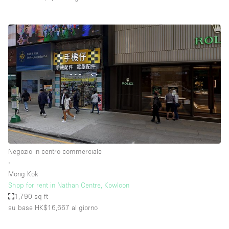
Negozio in centro commerciale
∙
Mong Kok
Shop for rent in Nathan Centre, Kowloon
1,790 sq ft
su base HK$16,667
al giorno