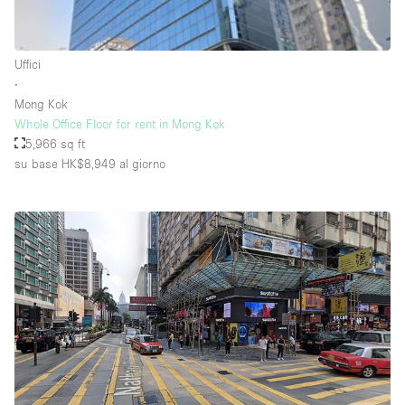
Raw
Riscaldamento
Uffici
∙
Sistema di sicurezza
Mong Kok
Smoking Area
Whole Office Floor for rent in Mong Kok
5,966 sq ft
Soundproof
su base HK$8,949
al giorno
Spazio living
Stile Haussmann
Terrace
Tetto / Terrazza
Vetrina
Vista incredibile
Water Access
Whitebox / Minimal