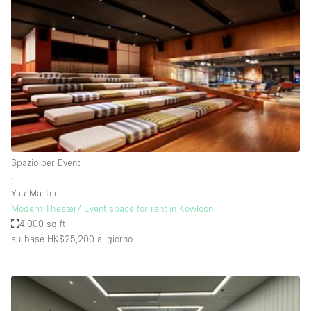
Servizio
Acquista
Conferenza
Meeting
Ufficio
fotografico
Condividi
Tipo di spazio
Acquista Condividi
Spazio per Eventi
∙
Altro
Yau Ma Tei
Appartamento/loft
Modern Theater/ Event space for rent in Kowloon
4,000 sq ft
Atelier / Laboratorio
su base HK$25,200
al giorno
Boutique/negozio
Camion
Container