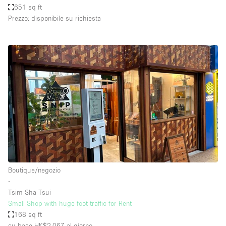
651 sq ft
Prezzo: disponibile su richiesta
Boutique/negozio
∙
Tsim Sha Tsui
Small Shop with huge foot traffic for Rent
168 sq ft
su base HK$2,067
al giorno