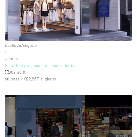
Boutique/negozio
∙
Jordan
Retail Pop-up space for lease in Jordan
807 sq ft
su base HK$2,667
al giorno