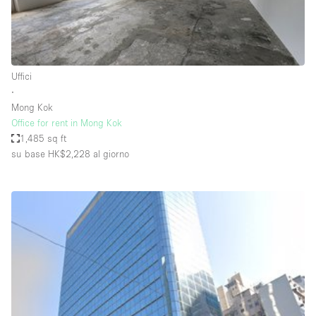
Elettricità
Esposizione di Automobili
Giardino
Uffici
∙
Illuminazione
Mong Kok
Impianto audiovisivo
Office for rent in Mong Kok
1,485 sq ft
Industriale
su base HK$2,228
al giorno
Internet
Licenza per Liquori
Livello strada
Luce Diurna
Magazzino
Parcheggio privato
Piano terra