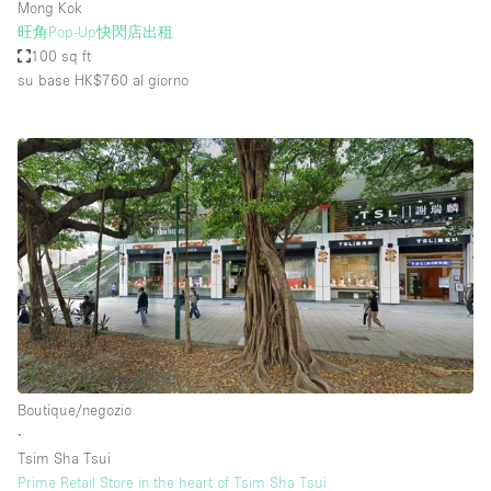
Mong Kok
旺角Pop-Up快閃店出租
100 sq ft
su base HK$760
al giorno
Boutique/negozio
∙
Tsim Sha Tsui
Prime Retail Store in the heart of Tsim Sha Tsui