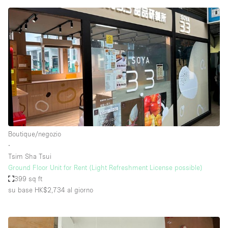
Boutique/negozio
∙
Tsim Sha Tsui
Ground Floor Unit for Rent (Light Refreshment License possible)
399 sq ft
su base HK$2,734
al giorno