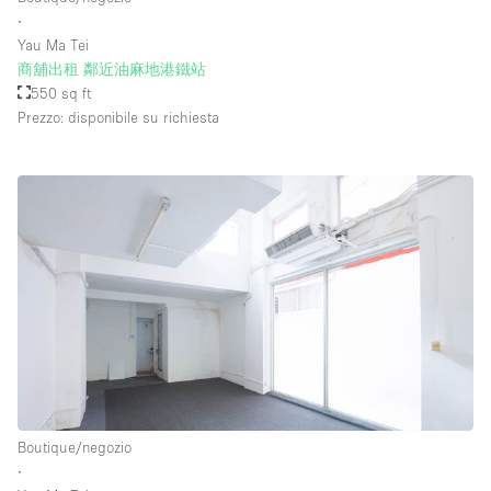
∙
Yau Ma Tei
商舖出租 鄰近油麻地港鐵站
550 sq ft
Prezzo: disponibile su richiesta
Boutique/negozio
∙