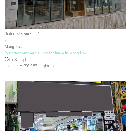
Ristorante/bar/caffè
∙
Mong Kok
2-storey commercial unit for lease in Mong Kok
4,753 sq ft
su base HK$6,667
al giorno