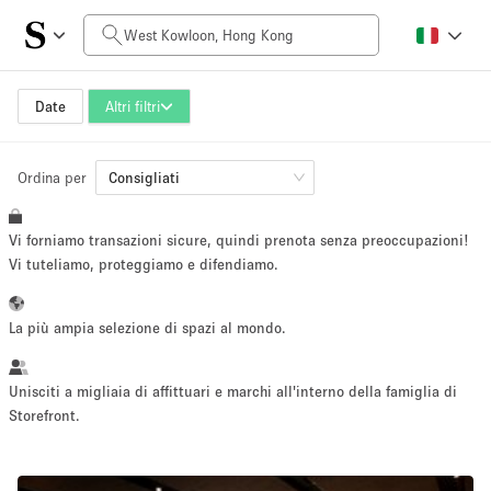
Prezzo al giorno
HK$0
HK$50,000+
Date
Altri filtri
Ordina per
Dimensioni dello spazio
Consigliati
Vi forniamo transazioni sicure, quindi prenota senza preoccupazioni!
100 sq ft
5000+ sq ft
Vi tuteliamo, proteggiamo e difendiamo.
~ 13 persone
~ 650 persone
La più ampia selezione di spazi al mondo.
Tipo di progetto
Unisciti a migliaia di affittuari e marchi all'interno della famiglia di
Storefront.
Evento
Vendita
Showroom
Evento
Cibo
artistico