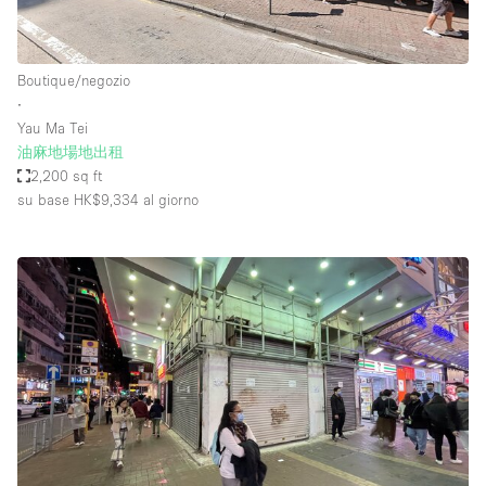
Boutique/negozio
∙
Yau Ma Tei
油麻地場地出租
2,200 sq ft
su base HK$9,334
al giorno