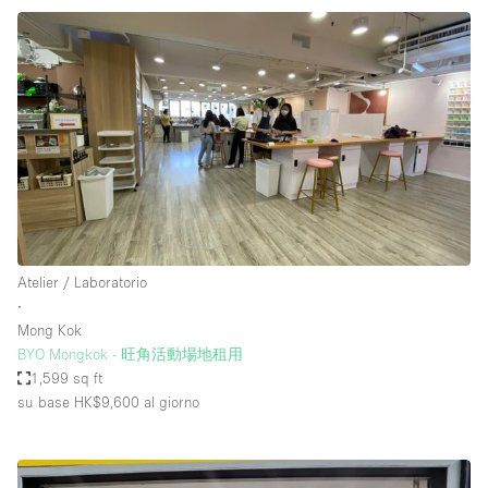
Atelier / Laboratorio
∙
Mong Kok
BYO Mongkok - 旺角活動場地租用
1,599 sq ft
su base HK$9,600
al giorno