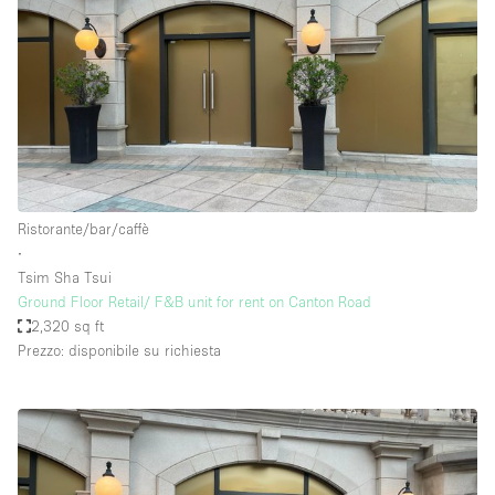
Ristorante/bar/caffè
∙
Tsim Sha Tsui
Ground Floor Retail/ F&B unit for rent on Canton Road
2,320 sq ft
Prezzo: disponibile su richiesta