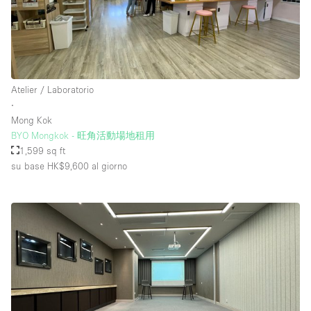
Atelier / Laboratorio
∙
Mong Kok
BYO Mongkok - 旺角活動場地租用
1,599 sq ft
su base HK$9,600
al giorno