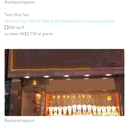
Boutique/negozio
∙
Tsim Sha Tsui
Ground Floor Unit for Rent (Light Refreshment License possible)
399 sq ft
su base HK$2,734
al giorno
Boutique/negozio
∙