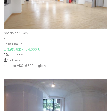
Spazio per Eventi
∙
Tsim Sha Tsui
活動場地出租，4,000呎
4,000 sq ft
150 pers.
su base HK$16,800
al giorno