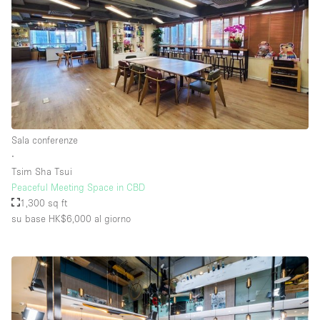
Sala conferenze
∙
Tsim Sha Tsui
Peaceful Meeting Space in CBD
1,300 sq ft
su base HK$6,000
al giorno