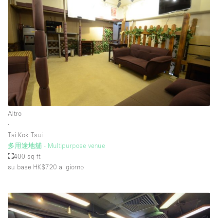
Altro
∙
Tai Kok Tsui
多用途地舖 - Multipurpose venue
400 sq ft
su base HK$720
al giorno