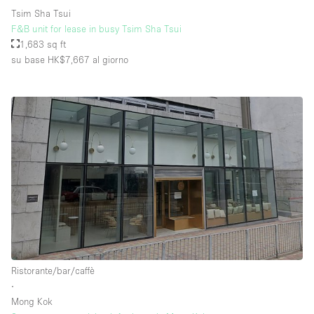
Tsim Sha Tsui
F&B unit for lease in busy Tsim Sha Tsui
1,683 sq ft
su base HK$7,667
al giorno
Ristorante/bar/caffè
∙
Mong Kok