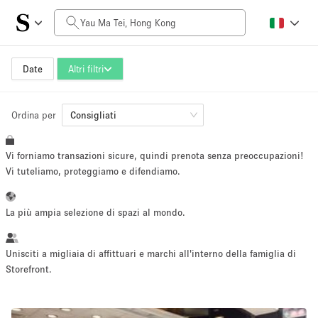
Prezzo al giorno
HK$0
HK$50,000+
Date
Altri filtri
Ordina per
Dimensioni dello spazio
Consigliati
Vi forniamo transazioni sicure, quindi prenota senza preoccupazioni!
100 sq ft
5000+ sq ft
Vi tuteliamo, proteggiamo e difendiamo.
~ 13 persone
~ 650 persone
La più ampia selezione di spazi al mondo.
Tipo di progetto
Unisciti a migliaia di affittuari e marchi all'interno della famiglia di
Storefront.
Evento
Vendita
Showroom
Evento
Cibo
artistico