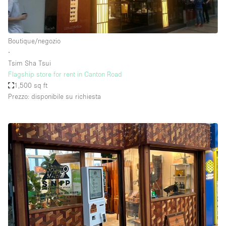
Boutique/negozio
∙
Tsim Sha Tsui
Flagship store for rent in Canton Road
1,500 sq ft
Prezzo: disponibile su richiesta