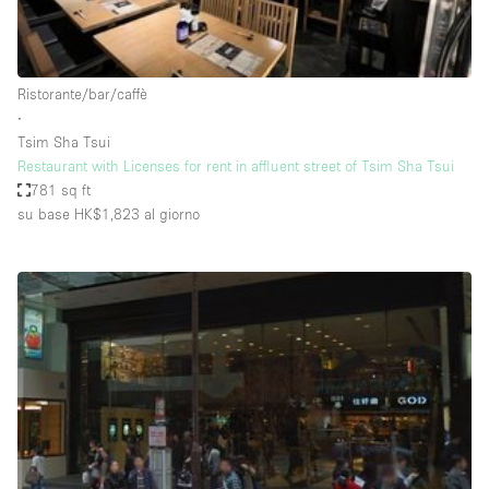
Elettricità
Esposizione di Automobili
Ristorante/bar/caffè
Giardino
∙
Tsim Sha Tsui
Illuminazione
Restaurant with Licenses for rent in affluent street of Tsim Sha Tsui
Impianto audiovisivo
781 sq ft
su base HK$1,823
al giorno
Industriale
Internet
Licenza per Liquori
Livello strada
Luce Diurna
Magazzino
Parcheggio privato
Piano terra