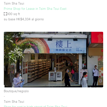
Tsim Sha Tsui
Prime Shop for Lease in Tsim Sha Tsui East
300 sq ft
su base HK$4,334
al giorno
Boutique/negozio
∙
Tsim Sha Tsui
Shop for rent in high street of Tsim Sha Tsui