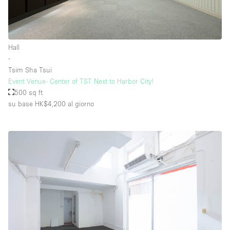
Hall
∙
Tsim Sha Tsui
Event Venue- Center of TST Next to Harbor City!
500 sq ft
su base HK$4,200
al giorno