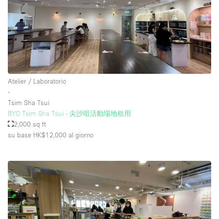
Atelier / Laboratorio
∙
Tsim Sha Tsui
BYO Tsim Sha Tsui - 尖沙咀活動場地租用
2,000 sq ft
su base HK$12,000
al giorno