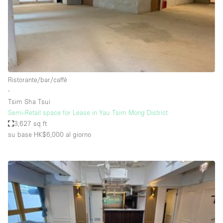
Spazio pubblicitario
Spazio unico
Stand / Bancarella
Stand / Chiosco / Stand
Studio fotografico / riprese
Ristorante/bar/caffè
∙
Terrazzo
Tsim Sha Tsui
Uffici
Semi-Retail space for Lease in Yau Tsim Mong District
3,627 sq ft
Villa / Casa
su base HK$6,000
al giorno
Dotazioni dello spazio
Accesso per disabili
Ampia Porta d'Ingresso
Animals Friendly