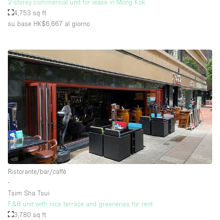
2-storey commercial unit for lease in Mong Kok
4,753 sq ft
su base HK$6,667
al giorno
Ristorante/bar/caffè
∙
Tsim Sha Tsui
F&B unit with nice terrace and greeneries for rent
3,780 sq ft