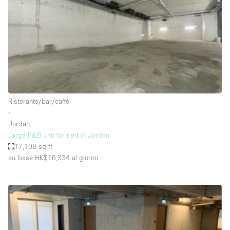
Fiera/festival
Galleria d'arte
Hall
Imbarcazione
Magazzino
Negozio in centro commerciale
Ristorante/bar/caffè
∙
Ristorante/bar/caffè
Jordan
Sala conferenze
Large F&B unit for rent in Jordan
17,108 sq ft
Sala riunioni
su base HK$16,334
al giorno
Salone
Spazio creativo
Spazio hall
Spazio per Eventi