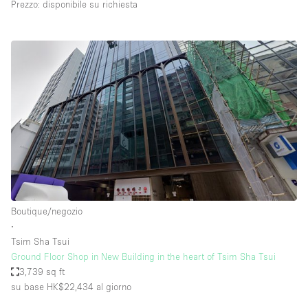
Prezzo: disponibile su richiesta
Boutique/negozio
∙
Tsim Sha Tsui
Ground Floor Shop in New Building in the heart of Tsim Sha Tsui
3,739 sq ft
su base HK$22,434
al giorno