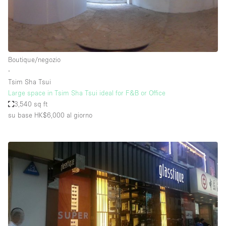
Boutique/negozio
∙
Tsim Sha Tsui
Large space in Tsim Sha Tsui ideal for F&B or Office
3,540 sq ft
su base HK$6,000
al giorno