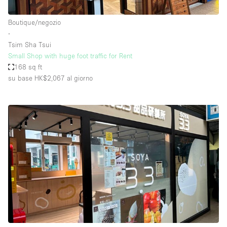
Boutique/negozio
∙
Tsim Sha Tsui
Small Shop with huge foot traffic for Rent
168 sq ft
su base HK$2,067
al giorno