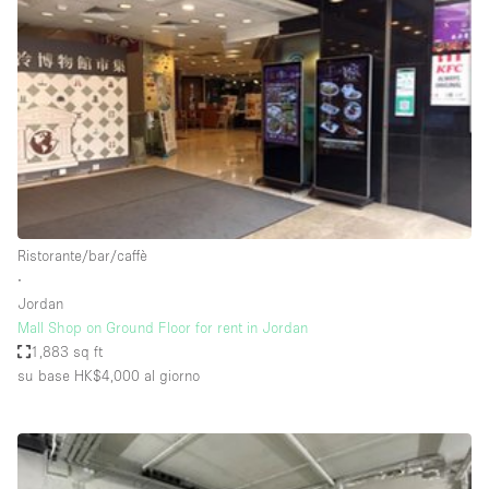
Servizio
Acquista
Conferenza
Meeting
Ufficio
fotografico
Condividi
Tipo di spazio
Acquista Condividi
Ristorante/bar/caffè
∙
Altro
Jordan
Appartamento/loft
Mall Shop on Ground Floor for rent in Jordan
1,883 sq ft
Atelier / Laboratorio
su base HK$4,000
al giorno
Boutique/negozio
Camion
Container