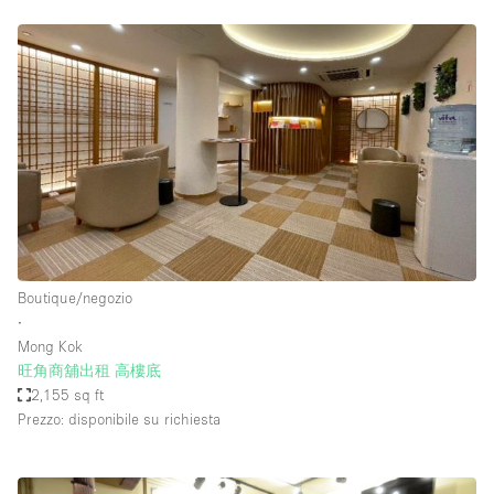
Boutique/negozio
∙
Mong Kok
旺角商舖出租 高樓底
2,155 sq ft
Prezzo: disponibile su richiesta