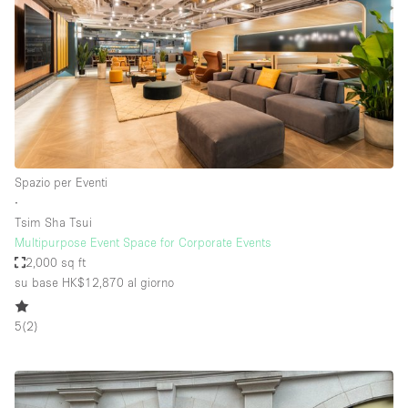
Spazio per Eventi
∙
Tsim Sha Tsui
Multipurpose Event Space for Corporate Events
2,000 sq ft
su base HK$12,870
al giorno
5
(
2
)