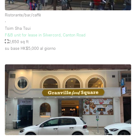
Raw
Ristorante/bar/caffè
Riscaldamento
∙
Tsim Sha Tsui
Sistema di sicurezza
F&B unit for lease in Silvercord, Canton Road
Smoking Area
2,650 sq ft
su base HK$5,000
al giorno
Soundproof
Spazio living
Stile Haussmann
Terrace
Tetto / Terrazza
Vetrina
Vista incredibile
Water Access
Whitebox / Minimal