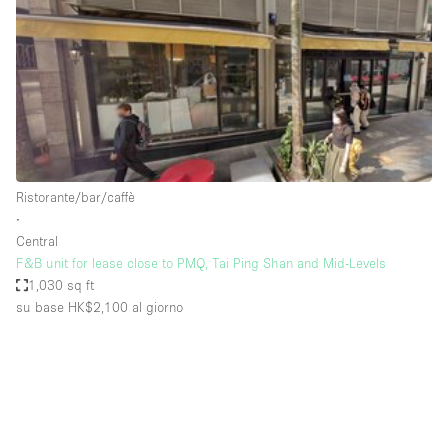
Fiera/festival
Galleria d'arte
Hall
Imbarcazione
Magazzino
Negozio in centro commerciale
Ristorante/bar/caffè
∙
Ristorante/bar/caffè
Central
Sala conferenze
F&B unit for lease close to PMQ, Tai Ping Shan and Mid-Levels
1,030 sq ft
Sala riunioni
su base HK$2,100
al giorno
Salone
Spazio creativo
Spazio hall
Spazio per Eventi