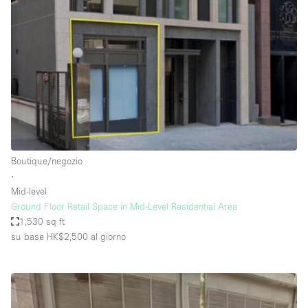
Servizio
Acquista
Conferenza
Meeting
Ufficio
fotografico
Condividi
Tipo di spazio
Acquista Condividi
Boutique/negozio
∙
Altro
Mid-level
Appartamento/loft
Ground Floor Retail Space in Mid-Level Residential Area
1,530 sq ft
Atelier / Laboratorio
su base HK$2,500
al giorno
Boutique/negozio
Camion
Container