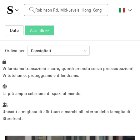
Prezzo al giorno
HK$0
HK$50,000+
Date
Altri filtri
Ordina per
Dimensioni dello spazio
Consigliati
Vi forniamo transazioni sicure, quindi prenota senza preoccupazioni!
100 sq ft
5000+ sq ft
Vi tuteliamo, proteggiamo e difendiamo.
~ 13 persone
~ 650 persone
La più ampia selezione di spazi al mondo.
Tipo di progetto
Unisciti a migliaia di affittuari e marchi all'interno della famiglia di
Storefront.
Evento
Vendita
Showroom
Evento
Cibo
artistico