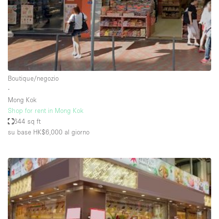
Spazio pubblicitario
Spazio unico
Stand / Bancarella
Stand / Chiosco / Stand
Studio fotografico / riprese
Boutique/negozio
∙
Terrazzo
Mong Kok
Uffici
Shop for rent in Mong Kok
644 sq ft
Villa / Casa
su base HK$6,000
al giorno
Dotazioni dello spazio
Accesso per disabili
Ampia Porta d'Ingresso
Animals Friendly