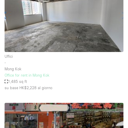
Fiera/festival
Galleria d'arte
Hall
Imbarcazione
Magazzino
Negozio in centro commerciale
Uffici
∙
Ristorante/bar/caffè
Mong Kok
Sala conferenze
Office for rent in Mong Kok
1,485 sq ft
Sala riunioni
su base HK$2,228
al giorno
Salone
Spazio creativo
Spazio hall
Spazio per Eventi