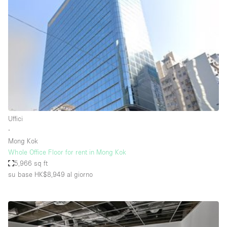
Servizio
Acquista
Conferenza
Meeting
Ufficio
fotografico
Condividi
Tipo di spazio
Acquista Condividi
Uffici
∙
Altro
Mong Kok
Appartamento/loft
Whole Office Floor for rent in Mong Kok
5,966 sq ft
Atelier / Laboratorio
su base HK$8,949
al giorno
Boutique/negozio
Camion
Container