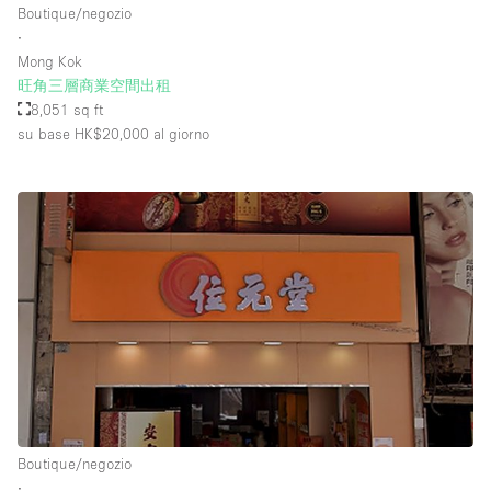
Boutique/negozio
∙
Mong Kok
Piano/Accesso
旺角三層商業空間出租
8,051 sq ft
Seminterrato
su base HK$20,000
al giorno
Piano terra su corte
Piano terra su strada
Centro commerciale
Terrazza
Di sopra
Altro
Boutique/negozio
∙