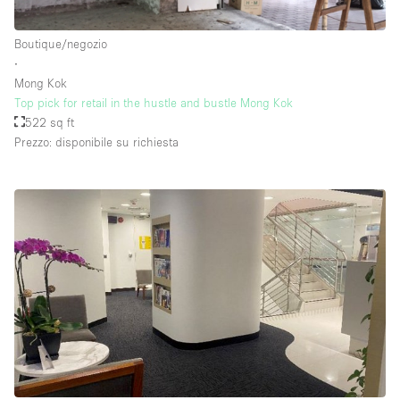
Raw
Boutique/negozio
Riscaldamento
∙
Mong Kok
Sistema di sicurezza
Top pick for retail in the hustle and bustle Mong Kok
Smoking Area
522 sq ft
Prezzo: disponibile su richiesta
Soundproof
Spazio living
Stile Haussmann
Terrace
Tetto / Terrazza
Vetrina
Vista incredibile
Water Access
Whitebox / Minimal