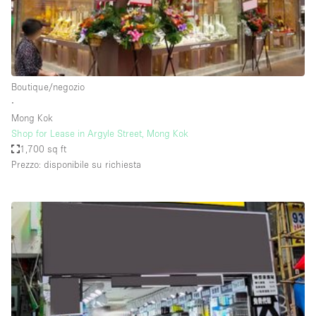
Aria condizionata
Arredamento
Ascensore
Boutique/negozio
Attaccapanni
∙
Mong Kok
Attrezzature da ufficio
Shop for Lease in Argyle Street, Mong Kok
Bagni
1,700 sq ft
Prezzo: disponibile su richiesta
Bagno
Banconi
Bar
Camere Multiple
Camerini di prova
Concierge
Cucina