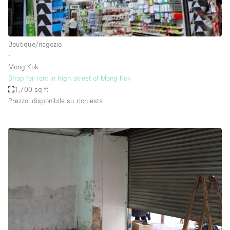
Elettricità
Esposizione di Automobili
Boutique/negozio
Giardino
∙
Mong Kok
Illuminazione
Shop for rent in high street of Mong Kok
Impianto audiovisivo
1,700 sq ft
Prezzo: disponibile su richiesta
Industriale
Internet
Licenza per Liquori
Livello strada
Luce Diurna
Magazzino
Parcheggio privato
Piano terra