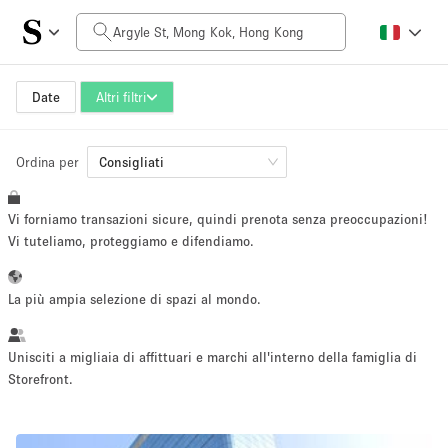
Prezzo al giorno
HK$0
HK$50,000+
Date
Altri filtri
Ordina per
Dimensioni dello spazio
Consigliati
Vi forniamo transazioni sicure, quindi prenota senza preoccupazioni!
100 sq ft
5000+ sq ft
Vi tuteliamo, proteggiamo e difendiamo.
~ 13 persone
~ 650 persone
La più ampia selezione di spazi al mondo.
Tipo di progetto
Unisciti a migliaia di affittuari e marchi all'interno della famiglia di
Storefront.
Evento
Vendita
Showroom
Evento
Cibo
artistico