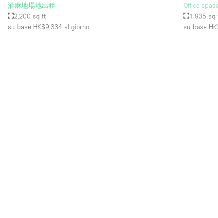
油麻地場地出租
Office spac
2,200 sq ft
1,935 sq 
su base HK$9,334
al giorno
su base HK