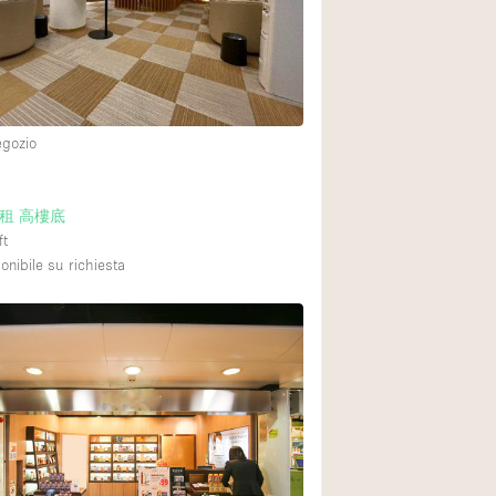
Spazio unico
Stand / Chiosco / 
Terrazzo
Villa / Casa
egozio
Ampia Porta d'Ingr
租 高樓底
ft
Aria condizionata
onibile su richiesta
Ascensore
Attrezzature da uff
Bagno
Bar
Camerini di prova
Cucina