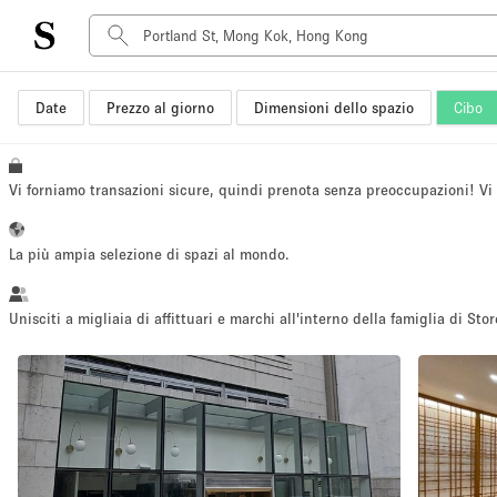
Date
Prezzo al giorno
Dimensioni dello spazio
Cibo
Tipo di spazio
Acquista Condividi
Appartamento/loft
Vi forniamo transazioni sicure, quindi prenota senza preoccupazioni! V
Boutique/negozio
Container
La più ampia selezione di spazi al mondo.
Galleria d'arte
Imbarcazione
Unisciti a migliaia di affittuari e marchi all'interno della famiglia di Stor
Negozio in centro commerciale
Sala conferenze
Salone
Spazio hall