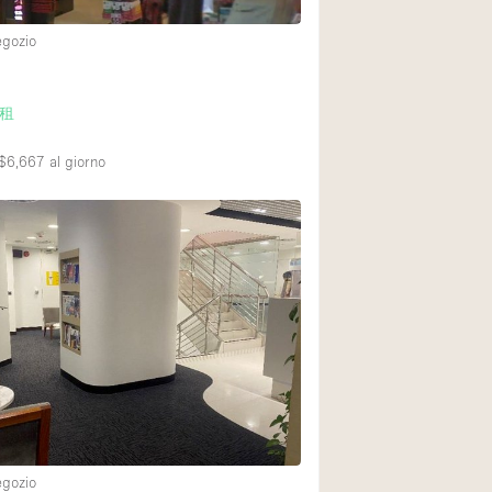
egozio
Piano terra su cort
Centro commercial
租
Di sopra
$6,667
al giorno
egozio