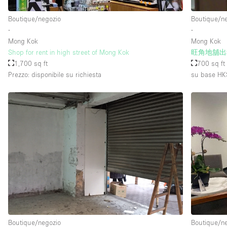
Boutique/negozio
Boutique/n
∙
∙
Piano/Accesso
Seminterrato
Mong Kok
Mong Kok
Piano terra su strada
Shop for rent in high street of Mong Kok
旺角地舖出
1,700 sq ft
700 sq ft
Terrazza
Prezzo: disponibile su richiesta
su base HK
Altro
Boutique/negozio
Boutique/n