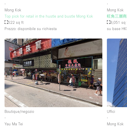
∙
∙
Mong Kok
Mong Kok
Top pick for retail in the hustle and bustle Mong Kok
旺角三層商
522 sq ft
8,051 sq 
Prezzo: disponibile su richiesta
su base HK
Boutique/negozio
Uffici
∙
∙
Yau Ma Tei
Mong Kok