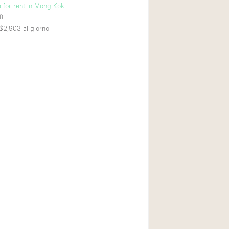
e for rent in Mong Kok
ft
$2,903
al giorno