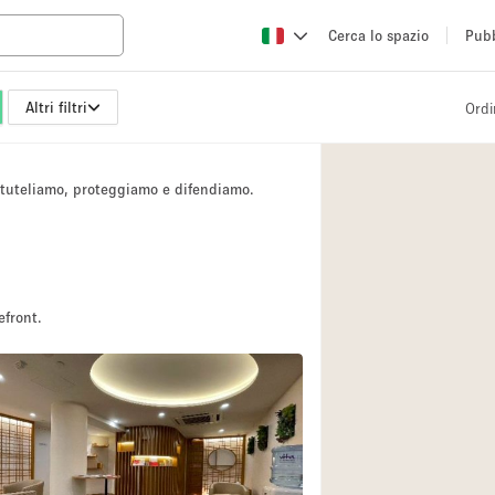
Cerca lo spazio
Pubb
Altri filtri
Ordi
Altro
Atelier / Laborator
i tuteliamo, proteggiamo e difendiamo.
Camion
Fiera/festival
Hall
Magazzino
efront.
Ristorante/bar/caf
Sala riunioni
Spazio creativo
Spazio per Eventi