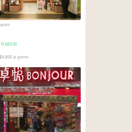
Esposizione di Aut
Illuminazione
egozio
Industriale
Licenza per Liquori
 旺鋪出租
Luce Diurna
Parcheggio privato
$4,800
al giorno
Raw
Sistema di sicurez
Soundproof
Stile Haussmann
Tetto / Terrazza
Vista incredibile
Whitebox / Minima