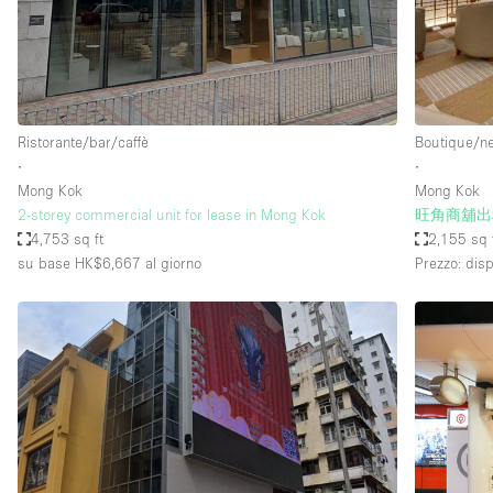
Spazio pubblicitario
Stand / Bancarella
Studio fotografico / riprese
Uffici
Ristorante/bar/caffè
Boutique/n
∙
∙
Mong Kok
Mong Kok
Dotazioni dello 
Accesso per disabili
2-storey commercial unit for lease in Mong Kok
旺角商舖出
spazio
4,753 sq ft
2,155 sq 
Animals Friendly
su base HK$6,667
al giorno
Prezzo: disp
Arredamento
Attaccapanni
Bagni
Banconi
Camere Multiple
Concierge