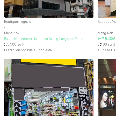
Elettricità
Giardino
Boutique/negozio
Boutique/n
Impianto audiovisivo
∙
∙
Internet
Mong Kok
Mong Kok
Extensive commercial space facing Langham Place
旺角地鐵站
Livello strada
5,500 sq ft
100 sq ft
Magazzino
Prezzo: disponibile su richiesta
su base HK
Piano terra
Riscaldamento
Smoking Area
Spazio living
Terrace
Vetrina
Water Access