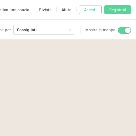
lica uno spazio
Rivista
Aiuto
Accedi
Registrati
na per
Consigliati
Mostra la mappa
io
fè
2
2