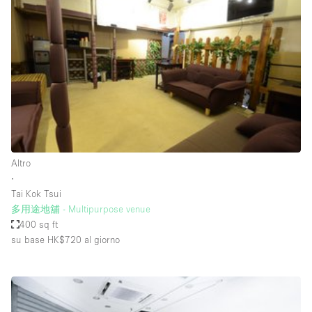
Servizio
Acquista
Conferenza
Meeting
Ufficio
fotografico
Condividi
Tipo di spazio
Acquista Condividi
Altro
∙
Altro
Tai Kok Tsui
Appartamento/loft
多用途地舖 - Multipurpose venue
400 sq ft
Atelier / Laboratorio
su base HK$720
al giorno
Boutique/negozio
Camion
Container