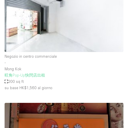
Fiera/festival
Galleria d'arte
Hall
Imbarcazione
Magazzino
Negozio in centro commerciale
Negozio in centro commerciale
∙
Ristorante/bar/caffè
Mong Kok
Sala conferenze
旺角Pop-Up快閃店出租
200 sq ft
Sala riunioni
su base HK$1,560
al giorno
Salone
Spazio creativo
Spazio hall
Spazio per Eventi