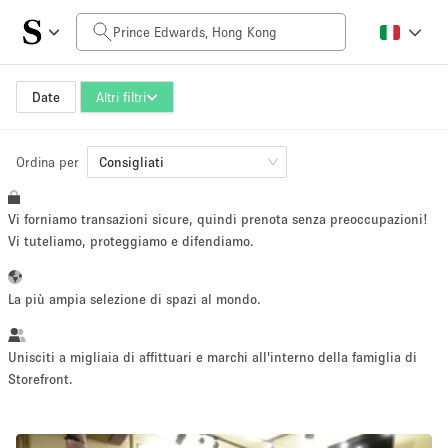
Prezzo al giorno
HK$0
HK$50,000+
Date
Altri filtri
Ordina per
Dimensioni dello spazio
Consigliati
Vi forniamo transazioni sicure, quindi prenota senza preoccupazioni!
100 sq ft
5000+ sq ft
Vi tuteliamo, proteggiamo e difendiamo.
~ 13 persone
~ 650 persone
La più ampia selezione di spazi al mondo.
Tipo di progetto
Unisciti a migliaia di affittuari e marchi all'interno della famiglia di
Storefront.
Evento
Vendita
Showroom
Evento
Cibo
artistico