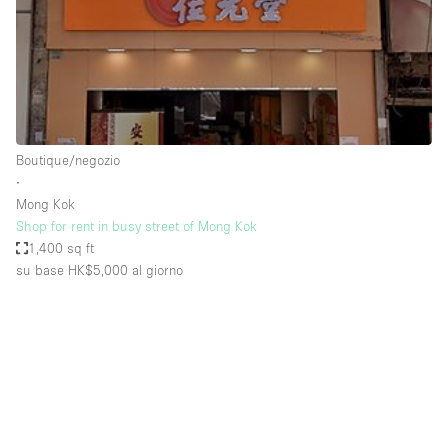
Spazio pubblicitario
Spazio unico
Stand / Bancarella
Stand / Chiosco / Stand
Studio fotografico / riprese
Boutique/negozio
∙
Terrazzo
Mong Kok
Uffici
Shop for rent in busy street of Mong Kok
1,400 sq ft
Villa / Casa
su base HK$5,000
al giorno
Dotazioni dello spazio
Accesso per disabili
Ampia Porta d'Ingresso
Animals Friendly